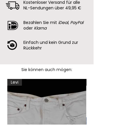
Kostenloser Versand für alle
100% Geld-zurück-Garantie
NL-Sendungen über 49,95 €
Bezahlen Sie mit
iDeal, PayPal
oder
Klarna
Einfach und kein Grund zur
Rückkehr
Sie können auch mögen:
Levi
Levi