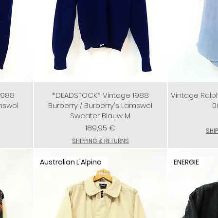
1988
*DEADSTOCK* Vintage 1988
Vintage Ralph
amswol
Burberry / Burberry's Lamswol
0
Sweater Blauw M
Preis
189,95 €
SHI
SHIPPING & RETURNS
Australian L'Alpina
ENERGIE