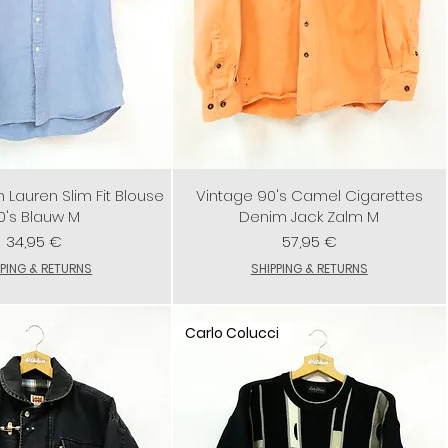
 Lauren Slim Fit Blouse
Vintage 90's Camel Cigarettes
0's Blauw M
Denim Jack Zalm M
Preis
Preis
34,95 €
57,95 €
PPING & RETURNS
SHIPPING & RETURNS
Carlo Colucci