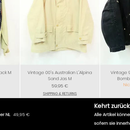
Jack M
Vintage 00's Australian L'Alpina
Vintage 
Sand Jas M
Bombe
Nic
Preis
59,95 €
SHIPPING & RETURNS
Kehrt zurück
er NL
49,95 €
Alle Artikel kön
sofern sie inner