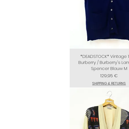
*DEADSTOCK* Vintage 
Burberry / Burberry's L
Spencer Blauw M
Preis
129,95 €
SHIPPING & RETURNS