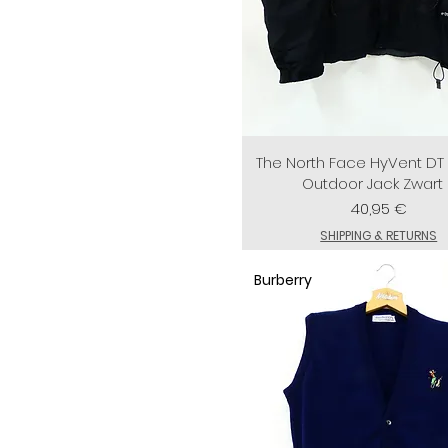
Puma
Violett
Ralph Lauren
White
Tommy Hilfiger
Yellow
Umbro
The North Face HyVent D
Outdoor Jack Zwart
Preis
40,95 €
SHIPPING & RETURNS
Burberry