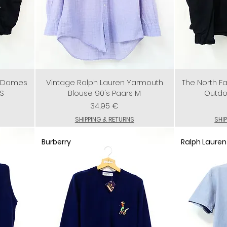
T Dames
Vintage Ralph Lauren Yarmouth
The North 
 S
Blouse 90's Paars M
Outdo
Preis
34,95 €
SHIPPING & RETURNS
SHI
Burberry
Ralph Lauren