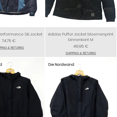
 Performance Ski Jacket
Adidas Puffer Jacket bloemenprint
binnenkant M
Preis
74,75 €
Preis
49,95 €
PPING & RETURNS
SHIPPING & RETURNS
d
Die Nordwand