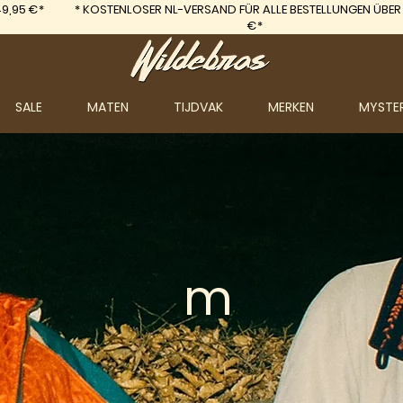
9,95 €*
*
KOSTENLOSER NL-VERSAND FÜR ALLE BESTELLUNGEN ÜBER
€*
SALE
MATEN
TIJDVAK
MERKEN
MYSTE
m