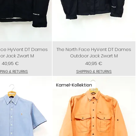
Face HyVent DT Dames
The North Face HyVent DT Dames
or Jack Zwart M
Outdoor Jack Zwart M
Preis
Preis
40,95 €
40,95 €
PPING & RETURNS
SHIPPING & RETURNS
Kamel-Kollektion