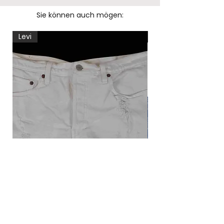
Sie können auch mögen:
Levi
Levi