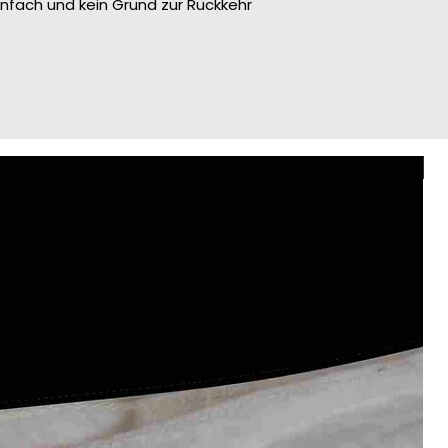
infach und kein Grund zur Rückkehr
Le