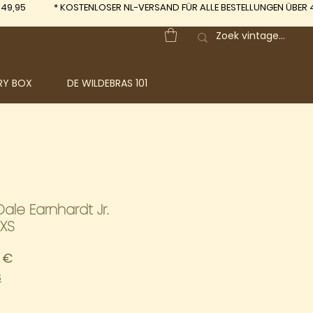
 49,95
*
KOSTENLOSER NL-VERSAND FÜR ALLE BESTELLUNGEN ÜBER 
RY BOX
DE WILDEBRAS 101
ale Earnhardt Jr.
 XS
ardpreis
Sale-
 €
Preis
S