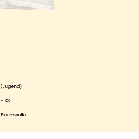
L (Jugend)
- XS
e Baumwolle