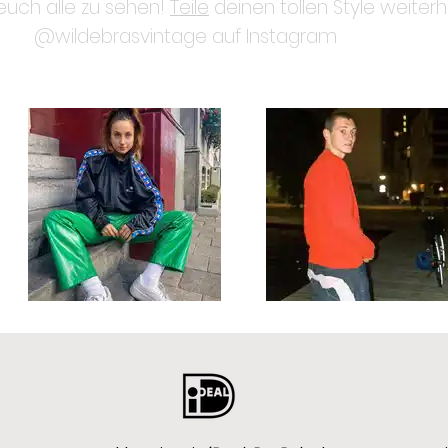
 euch alle zu sehen!
Teile
deinen tollen Style weiterh
@wildebrasvintage auf Instagram