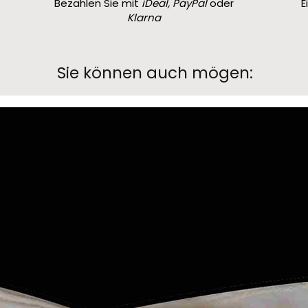
Bezahlen Sie mit
iDeal, PayPal
oder
E
Klarna
Sie können auch mögen: