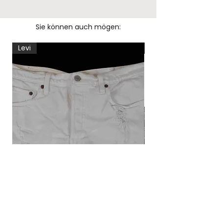
Sie können auch mögen:
Levi
Levi