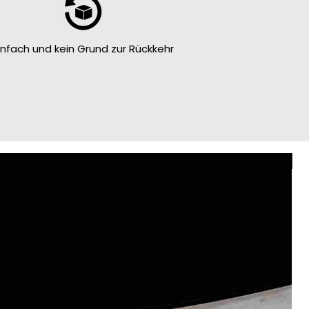
infach und kein Grund zur Rückkehr
Le