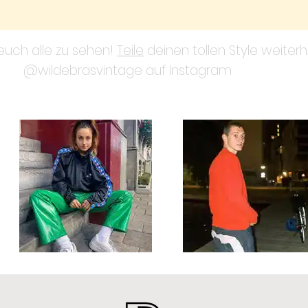
 euch alle zu sehen!
Teile
deinen tollen Style weiterh
@wildebrasvintage auf Instagram