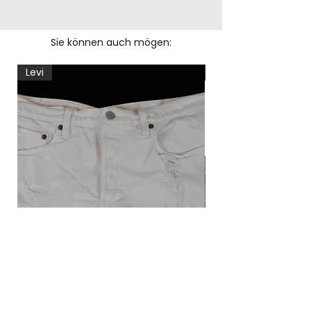
Sie können auch mögen:
Levi
Levi