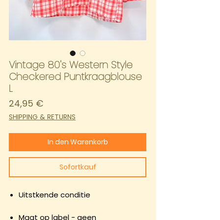
Vintage 80's Western Style
Checkered Puntkraagblouse
L
Preis
24,95 €
SHIPPING & RETURNS
In den Warenkorb
Sofortkauf
Uitstkende conditie
Maat op label - geen