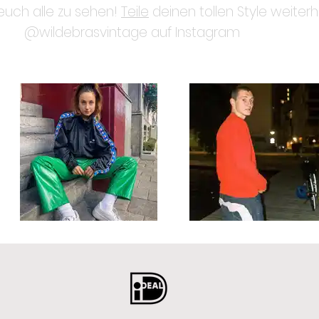
 euch alle zu sehen!
Teile
deinen tollen Style weiterh
@wildebrasvintage auf Instagram