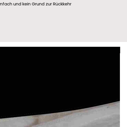
infach und kein Grund zur Rückkehr
Le