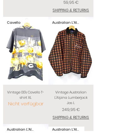
Preis
59,95 €
SHIPPING & RETURNS
Cavello
Australian L'Alpina
Vintage 00's Cavello T-
Vintage Australian
shirt XL
L'Alpina Lumberjack
Nicht verfügbar
Jas L
Preis
249,95 €
SHIPPING & RETURNS
Australian L'Alpina
Australian L'Alpina