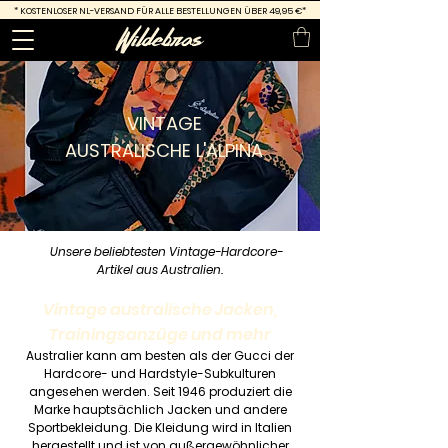
*
KOSTENLOSER NL-VERSAND FÜR ALLE BESTELLUNGEN ÜBER 49,95 €*
VINTAGE
AUSTRALISCHE L'ALPINA
Unsere beliebtesten Vintage-Hardcore-
Artikel aus Australien.
Vintage australische Jacken,
Trainingsanzüge und mehr
Australier kann am besten als der Gucci der
Hardcore- und Hardstyle-Subkulturen
angesehen werden. Seit 1946 produziert die
Marke hauptsächlich Jacken und andere
Sportbekleidung. Die Kleidung wird in Italien
hergestellt und ist von außergewöhnlicher