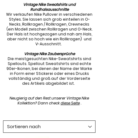
Vintage Nike Sweatshirts und
Rundhalsausschnitte
Wir verkaufen Nike Pullover in verschiedenen
Styles. Sie lassen sich grob einteilen in O-
Necks, Rollkragen / Rollkragen, Crewnecks
(ein Modell zwischen Rollkragen und O-Neck.
Der Hals ist hochgezogen und nah am Hals,
aber nicht so hoch wie ein Rollkragen)
und
V-Ausschnitt.
Vintage Nike Zaubersprüche
Die meistgesuchten Nike-Sweatshirts sind
Spellouts. Spellout Sweatshirts sind echte
90er-Ikonen, bei denen der Name der Marke
in Form einer Stickerei oder eines Drucks
vollständig und groß auf der Vorderseite
des Artikels abgebildet ist.
Neugierig auf den Rest unserer Vintage Nike
Kollektion? Dann check
diese Seite
​
.