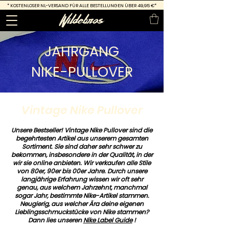
*
KOSTENLOSER NL-VERSAND FÜR ALLE BESTELLUNGEN ÜBER 49,95 €*
JAHRGANG
NIKE-PULLOVER
Vintage Nike Pullover
Unsere Bestseller! Vintage Nike Pullover sind die
begehrtesten Artikel aus unserem gesamten
Sortiment. Sie sind daher sehr schwer zu
bekommen, insbesondere in der Qualität, in der
wir sie online anbieten. Wir verkaufen alle Stile
von 80er, 90er bis 00er Jahre. Durch unsere
langjährige Erfahrung wissen wir oft sehr
genau, aus welchem Jahrzehnt, manchmal
sogar Jahr, bestimmte Nike-Artikel stammen.
Neugierig, aus welcher Ära deine eigenen
Lieblingsschmuckstücke von Nike stammen?
Dann lies unseren
Nike Label Guide
!