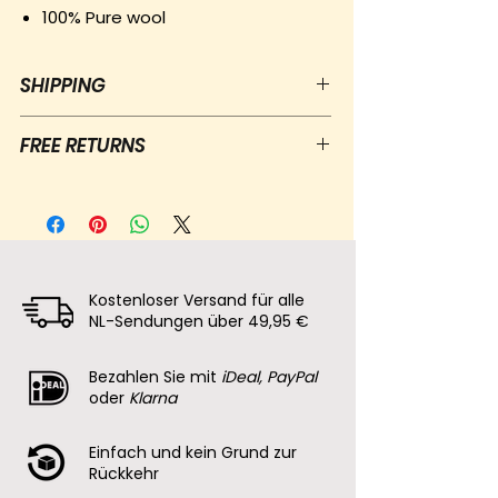
100% Pure wool
SHIPPING
Free shipping for NL orders over €50
FREE RETURNS
Shipping: letterbox package €3,90,
postal package €5,95
Free returns within 30 days of
Delivery time: 1 to 5 days
receiving the package
100% zero waste packaging
Contact us and we will send you a
return label
100% Money back guarentee
Kostenloser Versand für alle
NL-Sendungen über 49,95 €
Bezahlen Sie mit
iDeal, PayPal
oder
Klarna
Einfach und kein Grund zur
Rückkehr