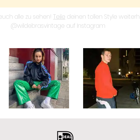
 euch alle zu sehen!
Teile
deinen tollen Style weiterh
@wildebrasvintage auf Instagram