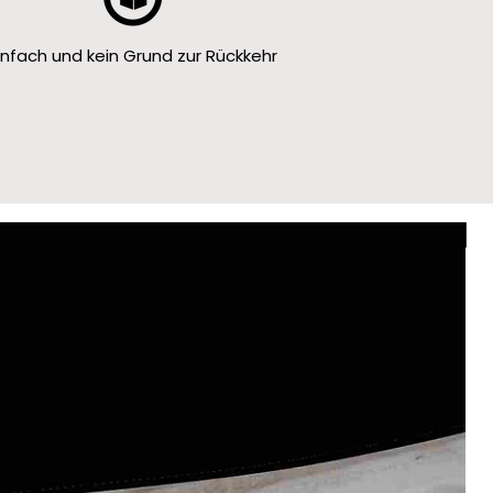
infach und kein Grund zur Rückkehr
Le