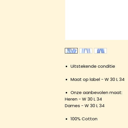
Uitstekende conditie
Maat op label - W 30 L 34
Onze aanbevolen maat:
Heren - W 30 L 34
Dames - W 30 L 34
100% Cotton