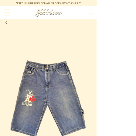
*FREE NL SHIPPING FOR ALL ORDERS ABOVE €49.95*