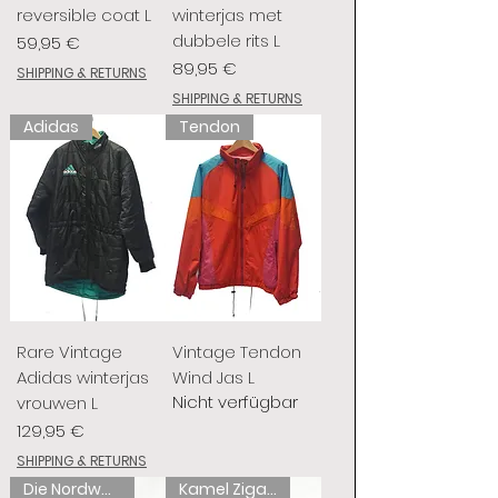
reversible coat L
winterjas met
dubbele rits L
Preis
59,95 €
Preis
89,95 €
SHIPPING & RETURNS
SHIPPING & RETURNS
Adidas
Tendon
Rare Vintage
Vintage Tendon
Adidas winterjas
Wind Jas L
Nicht verfügbar
vrouwen L
Preis
129,95 €
SHIPPING & RETURNS
Die Nordwand
Kamel Zigaretten