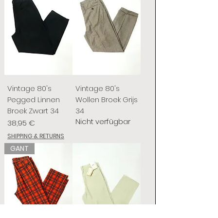
Vintage 80's
Vintage 80's
Pegged Linnen
Wollen Broek Grijs
Broek Zwart 34
34
Nicht verfügbar
Preis
38,95 €
SHIPPING & RETURNS
GANT