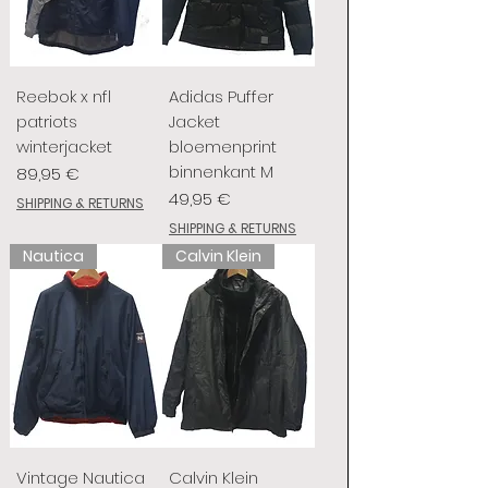
Reebok x nfl
Adidas Puffer
patriots
Jacket
winterjacket
bloemenprint
binnenkant M
Preis
89,95 €
Preis
49,95 €
SHIPPING & RETURNS
SHIPPING & RETURNS
Nautica
Calvin Klein
Vintage Nautica
Calvin Klein