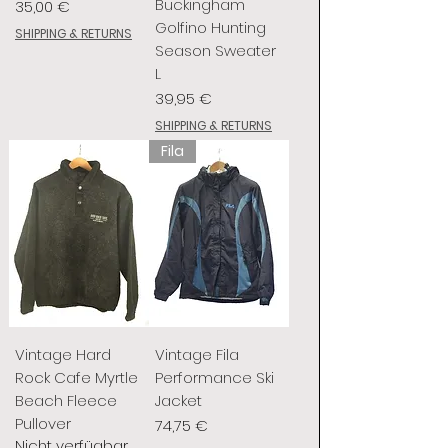
Buckingham
Preis
35,00 €
Golfino Hunting
SHIPPING & RETURNS
Season Sweater
L
Preis
39,95 €
SHIPPING & RETURNS
Fila
Vintage Hard
Vintage Fila
Rock Cafe Myrtle
Performance Ski
Beach Fleece
Jacket
Pullover
Preis
74,75 €
Nicht verfügbar