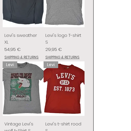
Levi's sweather
Levi's logo T-shirt
XL
S
Preis
Preis
54,95 €
29,95 €
SHIPPING & RETURNS
SHIPPING & RETURNS
Levi
Levi
Vintage Levi's
Levi's t-shirt rood
wolf t-Shirt S
S