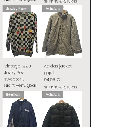
SHIPPING & RETURNS
Jacky Peer
Adidas
Vintage 1990
Adidas jacket
Jacky Peer
grijs L
sweater L
Preis
94,95 €
Nicht verfügbar
SHIPPING & RETURNS
Reebok
Adidas