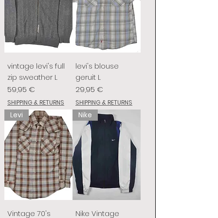
vintage levi's full
levi's blouse
zip sweather L
geruit L
Preis
Preis
59,95 €
29,95 €
SHIPPING & RETURNS
SHIPPING & RETURNS
Levi
Nike
Vintage 70's
Nike Vintage