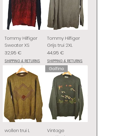
Tommy Hilfiger
Tommy Hilfiger
Sweater XS
Grijs trui 2XL
Preis
Preis
32,95 €
44,95 €
SHIPPING & RETURNS
SHIPPING & RETURNS
Golfino
wollen trui L
Vintage