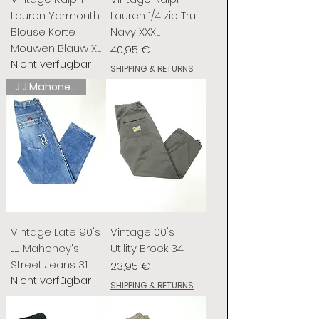
Lauren Yarmouth
Lauren 1/4 zip Trui
Blouse Korte
Navy XXXL
Mouwen Blauw XL
Preis
40,95 €
Nicht verfügbar
SHIPPING & RETURNS
J.J Mahoney's
Vintage Late 90's
Vintage 00's
J.J Mahoney's
Utility Broek 34
Street Jeans 31
Preis
23,95 €
Nicht verfügbar
SHIPPING & RETURNS