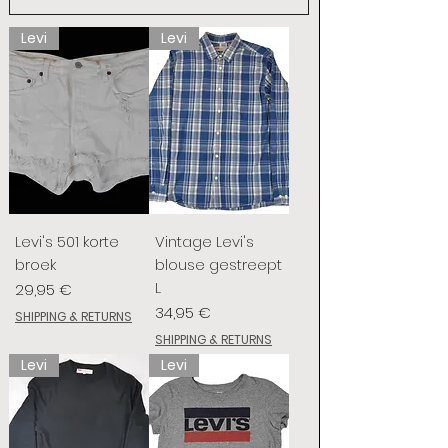
Levi
Levi
Levi's 501 korte
Vintage Levi's
broek
blouse gestreept
L
Preis
29,95 €
Preis
34,95 €
SHIPPING & RETURNS
SHIPPING & RETURNS
Levi
Levi