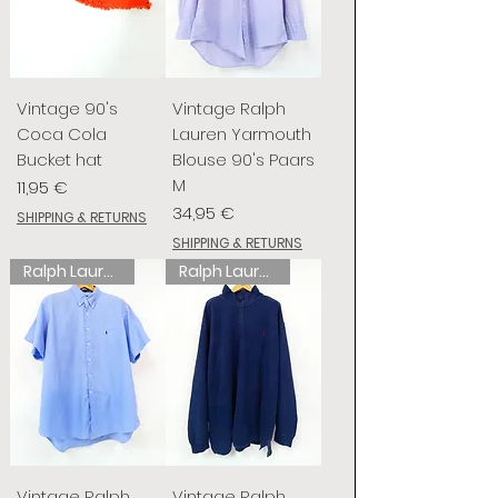
Vintage 90's
Vintage Ralph
Coca Cola
Lauren Yarmouth
Bucket hat
Blouse 90's Paars
M
Preis
11,95 €
Preis
34,95 €
SHIPPING & RETURNS
SHIPPING & RETURNS
Ralph Lauren
Ralph Lauren
Vintage Ralph
Vintage Ralph