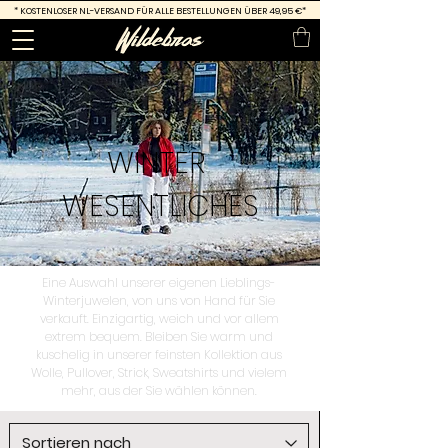
*
KOSTENLOSER NL-VERSAND FÜR ALLE BESTELLUNGEN ÜBER 49,95 €*
WINTER
WESENTLICHES
Eine Auswahl unserer eigenen Lieblings-
Winterjuwelen, von uns von Hand für Sie
verkauft. Einzigartig, weich und vor allem
extrem bequem. Bleiben Sie warm und
kuschelig in unserer feinsten Kollektion aus
Wolle, Pullover, Strick, Sweatshirts und vielem
mehr, aus der Sie wählen können.