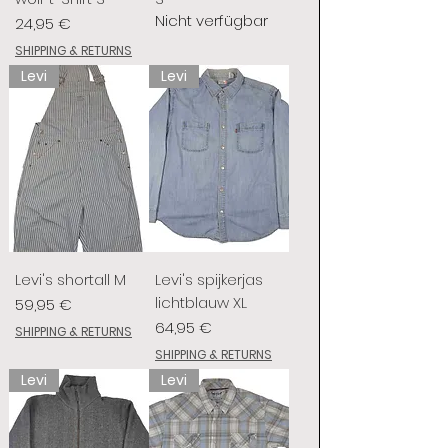
Nicht verfügbar
Preis
24,95 €
SHIPPING & RETURNS
Levi
Levi
Levi's shortall M
Levi's spijkerjas
lichtblauw XL
Preis
59,95 €
Preis
64,95 €
SHIPPING & RETURNS
SHIPPING & RETURNS
Levi
Levi