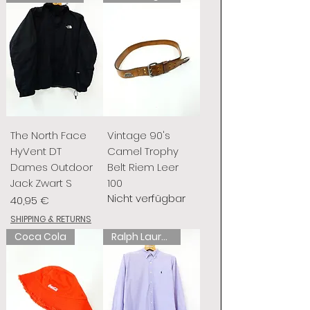
The North Face
Vintage 90's
HyVent DT
Camel Trophy
Dames Outdoor
Belt Riem Leer
Jack Zwart S
100
Nicht verfügbar
Preis
40,95 €
SHIPPING & RETURNS
Coca Cola
Ralph Lauren