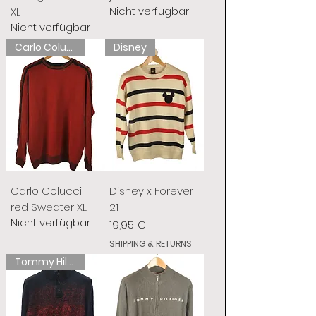
Nicht verfügbar
XL
Nicht verfügbar
Carlo Colucci
Disney
Carlo Colucci
Disney x Forever
red Sweater XL
21
Nicht verfügbar
Preis
19,95 €
SHIPPING & RETURNS
Tommy Hilfiger