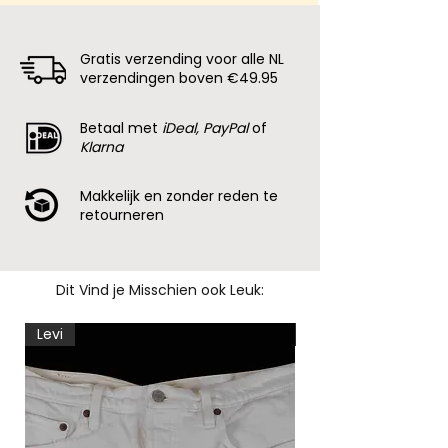
Gratis verzending voor alle NL
verzendingen boven €49.95
Betaal met
iDeal, PayPal
of
Klarna
Makkelijk en zonder reden te
retourneren
Dit Vind je Misschien ook Leuk:
Levi
Levi