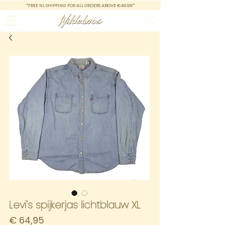
*FREE NL SHIPPING FOR ALL ORDERS ABOVE €49.95*
Levi's spijkerjas lichtblauw XL
Prijs
€ 64,95