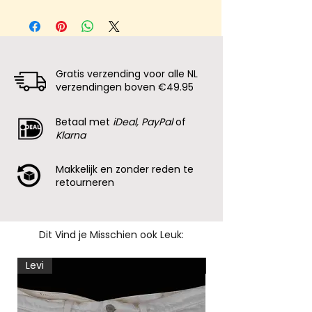
Gratis verzending voor alle NL
verzendingen boven €49.95
Betaal met
iDeal, PayPal
of
Klarna
Makkelijk en zonder reden te
retourneren
Dit Vind je Misschien ook Leuk:
Levi
Levi