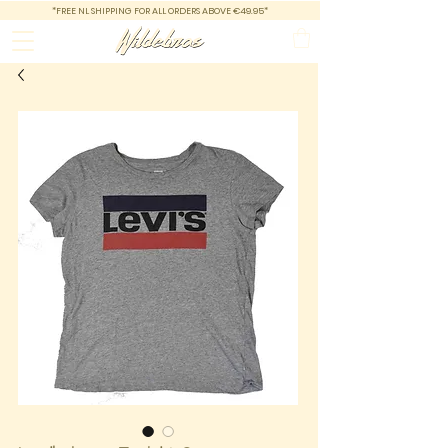
*FREE NL SHIPPING FOR ALL ORDERS ABOVE €49.95*