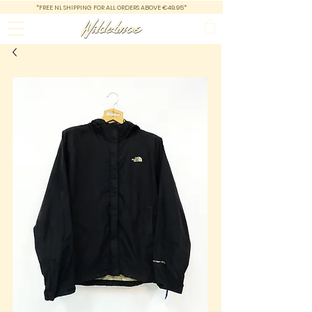
*FREE NL SHIPPING FOR ALL ORDERS ABOVE €49.95*