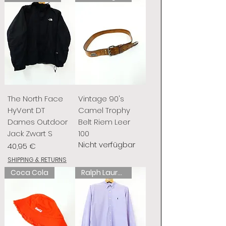
The North Face
Vintage 90's
HyVent DT
Camel Trophy
Dames Outdoor
Belt Riem Leer
Jack Zwart S
100
Nicht verfügbar
Preis
40,95 €
SHIPPING & RETURNS
Coca Cola
Ralph Lauren