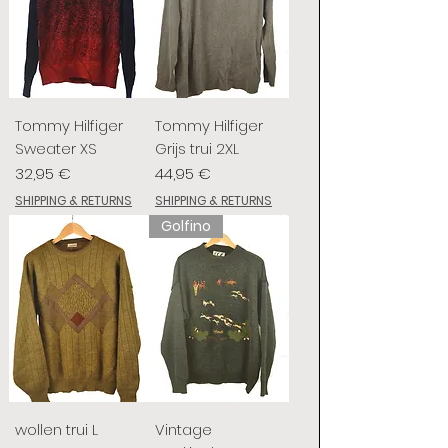
Tommy Hilfiger
Tommy Hilfiger
Sweater XS
Grijs trui 2XL
Preis
Preis
32,95 €
44,95 €
SHIPPING & RETURNS
SHIPPING & RETURNS
Golfino
wollen trui L
Vintage