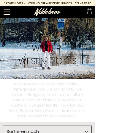
*
KOSTENLOSER NL-VERSAND FÜR ALLE BESTELLUNGEN ÜBER 49,95 €*
WINTER
WESENTLICHES
Eine Auswahl unserer eigenen Lieblings-
Winterjuwelen, von uns von Hand für Sie
verkauft. Einzigartig, weich und vor allem
extrem bequem. Bleiben Sie warm und
kuschelig in unserer feinsten Kollektion aus
Wolle, Pullover, Strick, Sweatshirts und vielem
mehr, aus der Sie wählen können.