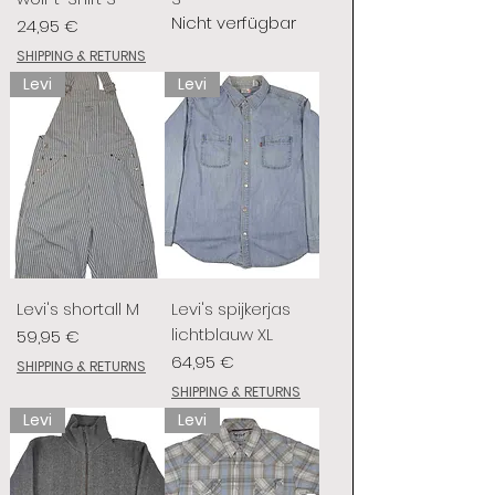
Nicht verfügbar
Preis
24,95 €
SHIPPING & RETURNS
Levi
Levi
Levi's shortall M
Levi's spijkerjas
lichtblauw XL
Preis
59,95 €
Preis
64,95 €
SHIPPING & RETURNS
SHIPPING & RETURNS
Levi
Levi