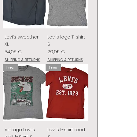
Levi's sweather
Levi's logo T-shirt
XL
S
Preis
Preis
54,95 €
29,95 €
SHIPPING & RETURNS
SHIPPING & RETURNS
Levi
Levi
Vintage Levi's
Levi's t-shirt rood
wolf t-Shirt S
S