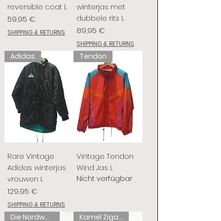
reversible coat L
winterjas met
dubbele rits L
Preis
59,95 €
Preis
89,95 €
SHIPPING & RETURNS
SHIPPING & RETURNS
Adidas
Tendon
Rare Vintage
Vintage Tendon
Adidas winterjas
Wind Jas L
Nicht verfügbar
vrouwen L
Preis
129,95 €
SHIPPING & RETURNS
Die Nordwand
Kamel Zigaretten