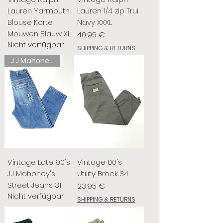
Lauren Yarmouth
Lauren 1/4 zip Trui
Blouse Korte
Navy XXXL
Mouwen Blauw XL
Preis
40,95 €
Nicht verfügbar
SHIPPING & RETURNS
J.J Mahoney's
Vintage Late 90's
Vintage 00's
J.J Mahoney's
Utility Broek 34
Street Jeans 31
Preis
23,95 €
Nicht verfügbar
SHIPPING & RETURNS