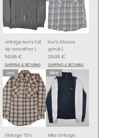
vintage levi's full
levi's blouse
zip sweather L
geruit L
Preis
Preis
59,95 €
29,95 €
SHIPPING & RETURNS
SHIPPING & RETURNS
Levi
Nike
Vintage 70's
Nike Vintage