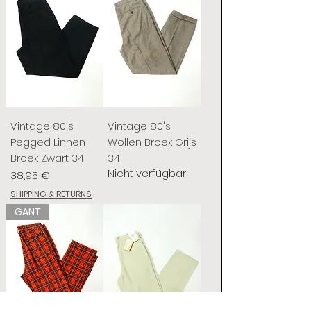
Vintage 80's
Vintage 80's
Pegged Linnen
Wollen Broek Grijs
Broek Zwart 34
34
Nicht verfügbar
Preis
38,95 €
SHIPPING & RETURNS
GANT