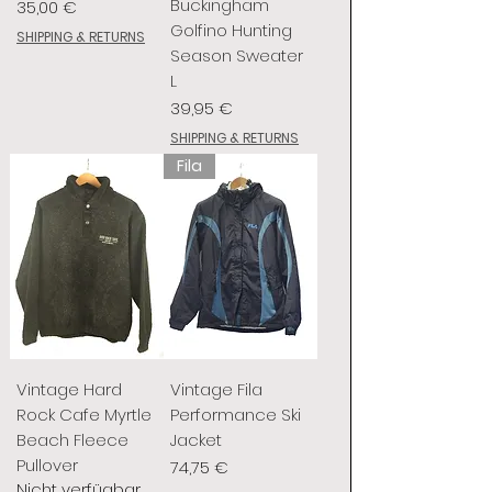
Buckingham
Preis
35,00 €
Golfino Hunting
SHIPPING & RETURNS
Season Sweater
L
Preis
39,95 €
SHIPPING & RETURNS
Fila
Vintage Hard
Vintage Fila
Rock Cafe Myrtle
Performance Ski
Beach Fleece
Jacket
Pullover
Preis
74,75 €
Nicht verfügbar