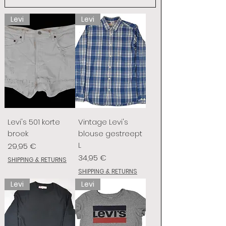
Levi
Levi
Levi's 501 korte
Vintage Levi's
broek
blouse gestreept
L
Preis
29,95 €
Preis
34,95 €
SHIPPING & RETURNS
SHIPPING & RETURNS
Levi
Levi