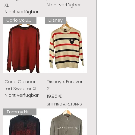
Nicht verfügbar
XL
Nicht verfügbar
Carlo Colucci
Disney
Carlo Colucci
Disney x Forever
red Sweater XL
21
Nicht verfügbar
Preis
19,95 €
SHIPPING & RETURNS
Tommy Hilfiger