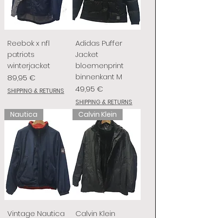
Reebok x nfl
Adidas Puffer
patriots
Jacket
winterjacket
bloemenprint
binnenkant M
Preis
89,95 €
Preis
49,95 €
SHIPPING & RETURNS
SHIPPING & RETURNS
Nautica
Calvin Klein
Vintage Nautica
Calvin Klein