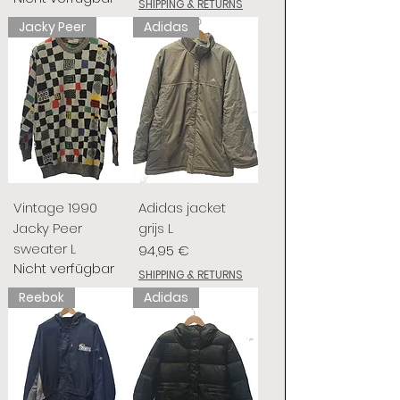
SHIPPING & RETURNS
Jacky Peer
Adidas
Vintage 1990
Adidas jacket
Jacky Peer
grijs L
sweater L
Preis
94,95 €
Nicht verfügbar
SHIPPING & RETURNS
Reebok
Adidas