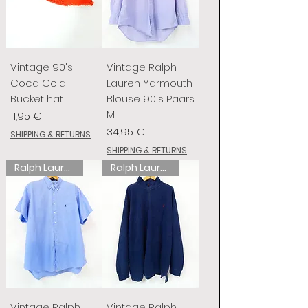
Vintage 90's
Vintage Ralph
Coca Cola
Lauren Yarmouth
Bucket hat
Blouse 90's Paars
M
Preis
11,95 €
Preis
34,95 €
SHIPPING & RETURNS
SHIPPING & RETURNS
Ralph Lauren
Ralph Lauren
Vintage Ralph
Vintage Ralph