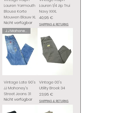
Lauren Yarmouth
Lauren 1/4 zip Trui
Blouse Korte
Navy XXXL
Mouwen Blauw XL
Preis
40,95 €
Nicht verfügbar
SHIPPING & RETURNS
J.J Mahoney's
Vintage Late 90's
Vintage 00's
J.J Mahoney's
Utility Broek 34
Street Jeans 31
Preis
23,95 €
Nicht verfügbar
SHIPPING & RETURNS