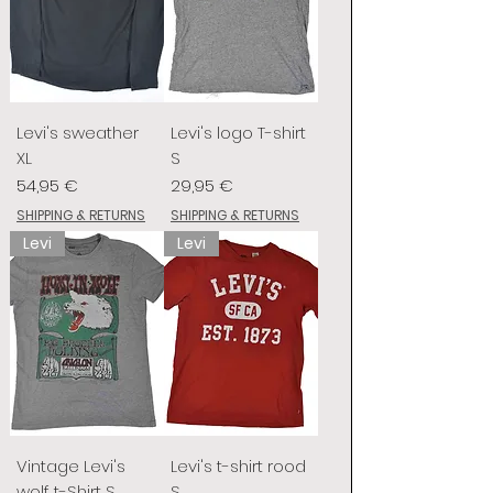
Levi's sweather
Levi's logo T-shirt
XL
S
Preis
Preis
54,95 €
29,95 €
SHIPPING & RETURNS
SHIPPING & RETURNS
Levi
Levi
Vintage Levi's
Levi's t-shirt rood
wolf t-Shirt S
S