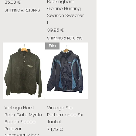
Buckingham
Preis
35,00 €
Golfino Hunting
SHIPPING & RETURNS
Season Sweater
L
Preis
39,95 €
SHIPPING & RETURNS
Fila
Vintage Hard
Vintage Fila
Rock Cafe Myrtle
Performance Ski
Beach Fleece
Jacket
Pullover
Preis
74,75 €
Nicht verfügbar