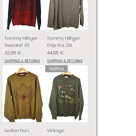
Tommy Hilfiger
Tommy Hilfiger
Sweater XS
Grijs trui 2XL
Preis
Preis
32,95 €
44,95 €
SHIPPING & RETURNS
SHIPPING & RETURNS
Golfino
wollen trui L
Vintage