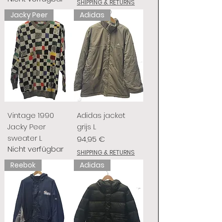
SHIPPING & RETURNS
Jacky Peer
Adidas
Vintage 1990
Adidas jacket
Jacky Peer
grijs L
sweater L
Preis
94,95 €
Nicht verfügbar
SHIPPING & RETURNS
Reebok
Adidas