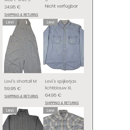
Nicht verfügbar
Preis
24,95 €
SHIPPING & RETURNS
Levi
Levi
Levi's shortall M
Levi's spijkerjas
lichtblauw XL
Preis
59,95 €
Preis
64,95 €
SHIPPING & RETURNS
SHIPPING & RETURNS
Levi
Levi