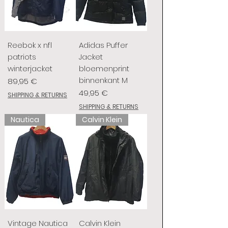
Reebok x nfl
Adidas Puffer
patriots
Jacket
winterjacket
bloemenprint
binnenkant M
Preis
89,95 €
Preis
49,95 €
SHIPPING & RETURNS
SHIPPING & RETURNS
Nautica
Calvin Klein
Vintage Nautica
Calvin Klein