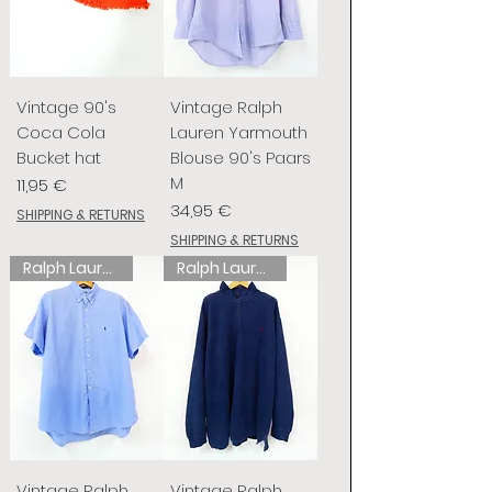
Vintage 90's
Vintage Ralph
Coca Cola
Lauren Yarmouth
Bucket hat
Blouse 90's Paars
M
Preis
11,95 €
Preis
34,95 €
SHIPPING & RETURNS
SHIPPING & RETURNS
Ralph Lauren
Ralph Lauren
Vintage Ralph
Vintage Ralph