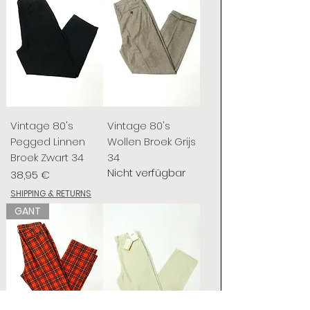
Vintage 80's
Vintage 80's
Pegged Linnen
Wollen Broek Grijs
Broek Zwart 34
34
Nicht verfügbar
Preis
38,95 €
SHIPPING & RETURNS
GANT