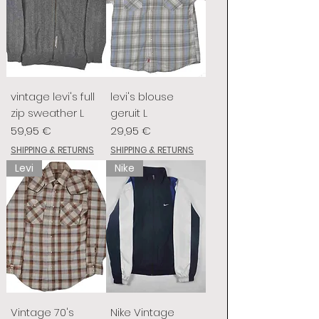
vintage levi's full
levi's blouse
zip sweather L
geruit L
Preis
Preis
59,95 €
29,95 €
SHIPPING & RETURNS
SHIPPING & RETURNS
Levi
Nike
Vintage 70's
Nike Vintage