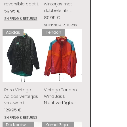
reversible coat L
winterjas met
dubbele rits L
Preis
59,95 €
Preis
89,95 €
SHIPPING & RETURNS
SHIPPING & RETURNS
Adidas
Tendon
Rare Vintage
Vintage Tendon
Adidas winterjas
Wind Jas L
Nicht verfügbar
vrouwen L
Preis
129,95 €
SHIPPING & RETURNS
Die Nordwand
Kamel Zigaretten