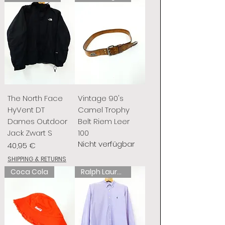
The North Face
Vintage 90's
HyVent DT
Camel Trophy
Dames Outdoor
Belt Riem Leer
Jack Zwart S
100
Nicht verfügbar
Preis
40,95 €
SHIPPING & RETURNS
Coca Cola
Ralph Lauren