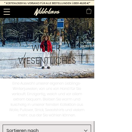
*
KOSTENLOSER NL-VERSAND FÜR ALLE BESTELLUNGEN ÜBER 49,95 €*
WINTER
WESENTLICHES
Eine Auswahl unserer eigenen Lieblings-
Winterjuwelen, von uns von Hand für Sie
verkauft. Einzigartig, weich und vor allem
extrem bequem. Bleiben Sie warm und
kuschelig in unserer feinsten Kollektion aus
Wolle, Pullover, Strick, Sweatshirts und vielem
mehr, aus der Sie wählen können.