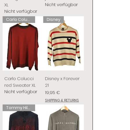
Nicht verfügbar
XL
Nicht verfügbar
Carlo Colucci
Disney
Carlo Colucci
Disney x Forever
red Sweater XL
21
Nicht verfügbar
Preis
19,95 €
SHIPPING & RETURNS
Tommy Hilfiger