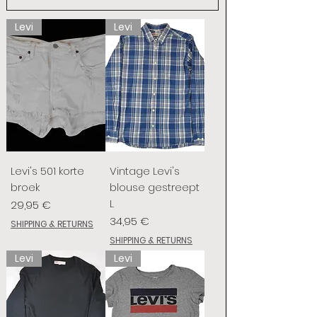
Levi
Levi
Levi's 501 korte
Vintage Levi's
broek
blouse gestreept
L
Preis
29,95 €
Preis
34,95 €
SHIPPING & RETURNS
SHIPPING & RETURNS
Levi
Levi