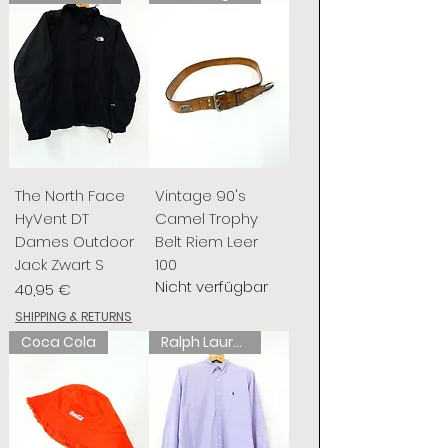
The North Face
Vintage 90's
HyVent DT
Camel Trophy
Dames Outdoor
Belt Riem Leer
Jack Zwart S
100
Nicht verfügbar
Preis
40,95 €
SHIPPING & RETURNS
Coca Cola
Ralph Lauren