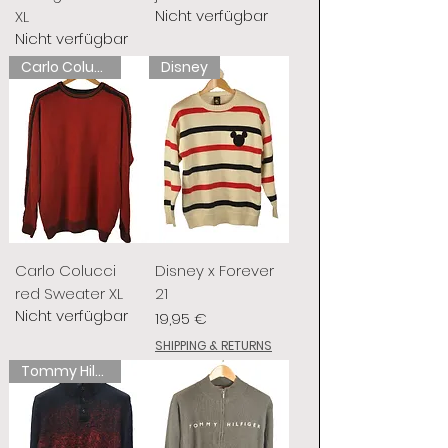
Nicht verfügbar
XL
Nicht verfügbar
Carlo Colucci
Disney
Carlo Colucci
Disney x Forever
red Sweater XL
21
Nicht verfügbar
Preis
19,95 €
SHIPPING & RETURNS
Tommy Hilfiger