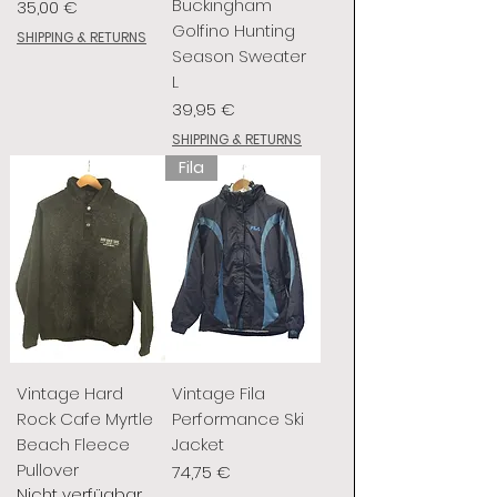
Buckingham
Preis
35,00 €
Golfino Hunting
SHIPPING & RETURNS
Season Sweater
L
Preis
39,95 €
SHIPPING & RETURNS
Fila
Vintage Hard
Vintage Fila
Rock Cafe Myrtle
Performance Ski
Beach Fleece
Jacket
Pullover
Preis
74,75 €
Nicht verfügbar