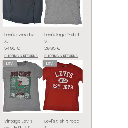
Levi's sweather
Levi's logo T-shirt
XL
S
Preis
Preis
54,95 €
29,95 €
SHIPPING & RETURNS
SHIPPING & RETURNS
Levi
Levi
Vintage Levi's
Levi's t-shirt rood
wolf t-Shirt S
S