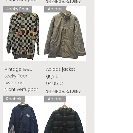
SHIPPING & RETURNS
Jacky Peer
Adidas
Vintage 1990
Adidas jacket
Jacky Peer
grijs L
sweater L
Preis
94,95 €
Nicht verfügbar
SHIPPING & RETURNS
Reebok
Adidas