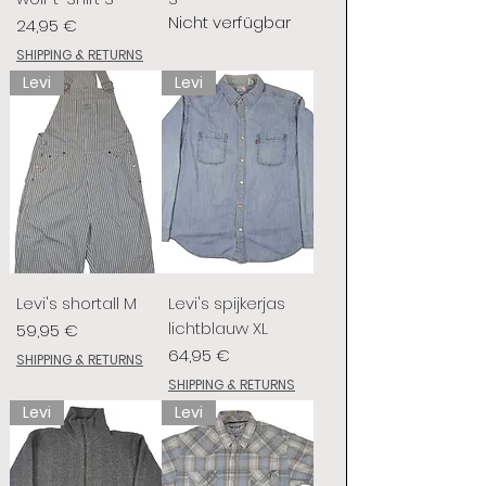
Nicht verfügbar
Preis
24,95 €
SHIPPING & RETURNS
Levi
Levi
Levi's shortall M
Levi's spijkerjas
lichtblauw XL
Preis
59,95 €
Preis
64,95 €
SHIPPING & RETURNS
SHIPPING & RETURNS
Levi
Levi