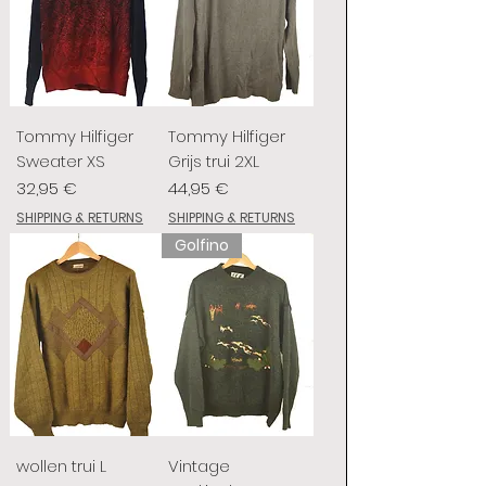
Tommy Hilfiger
Tommy Hilfiger
Sweater XS
Grijs trui 2XL
Preis
Preis
32,95 €
44,95 €
SHIPPING & RETURNS
SHIPPING & RETURNS
Golfino
wollen trui L
Vintage