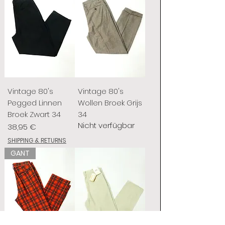
Vintage 80's
Vintage 80's
Pegged Linnen
Wollen Broek Grijs
Broek Zwart 34
34
Nicht verfügbar
Preis
38,95 €
SHIPPING & RETURNS
GANT