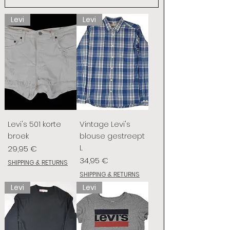
Levi
Levi
Levi's 501 korte
Vintage Levi's
broek
blouse gestreept
L
Preis
29,95 €
Preis
34,95 €
SHIPPING & RETURNS
SHIPPING & RETURNS
Levi
Levi