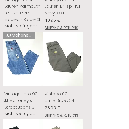
Lauren Yarmouth
Lauren 1/4 zip Trui
Blouse Korte
Navy XXXL
Mouwen Blauw XL
Preis
40,95 €
Nicht verfügbar
SHIPPING & RETURNS
J.J Mahoney's
Vintage Late 90's
Vintage 00's
J.J Mahoney's
Utility Broek 34
Street Jeans 31
Preis
23,95 €
Nicht verfügbar
SHIPPING & RETURNS