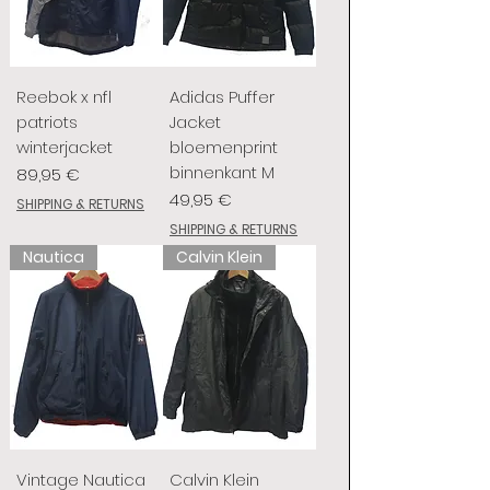
Reebok x nfl
Adidas Puffer
patriots
Jacket
winterjacket
bloemenprint
binnenkant M
Preis
89,95 €
Preis
49,95 €
SHIPPING & RETURNS
SHIPPING & RETURNS
Nautica
Calvin Klein
Vintage Nautica
Calvin Klein