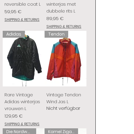
reversible coat L
winterjas met
dubbele rits L
Preis
59,95 €
Preis
89,95 €
SHIPPING & RETURNS
SHIPPING & RETURNS
Adidas
Tendon
Rare Vintage
Vintage Tendon
Adidas winterjas
Wind Jas L
Nicht verfügbar
vrouwen L
Preis
129,95 €
SHIPPING & RETURNS
Die Nordwand
Kamel Zigaretten