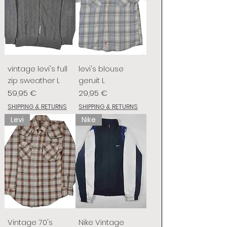
vintage levi's full
levi's blouse
zip sweather L
geruit L
Preis
Preis
59,95 €
29,95 €
SHIPPING & RETURNS
SHIPPING & RETURNS
Levi
Nike
Vintage 70's
Nike Vintage