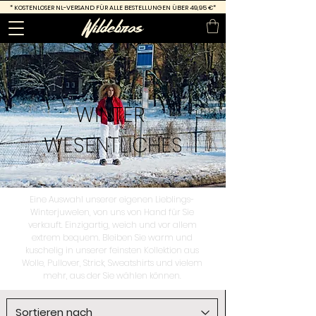
*
KOSTENLOSER NL-VERSAND FÜR ALLE BESTELLUNGEN ÜBER 49,95 €*
WINTER
WESENTLICHES
Eine Auswahl unserer eigenen Lieblings-
Winterjuwelen, von uns von Hand für Sie
verkauft. Einzigartig, weich und vor allem
extrem bequem. Bleiben Sie warm und
kuschelig in unserer feinsten Kollektion aus
Wolle, Pullover, Strick, Sweatshirts und vielem
mehr, aus der Sie wählen können.