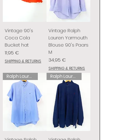
Vintage 90's
Vintage Ralph
Coca Cola
Lauren Yarmouth
Bucket hat
Blouse 90's Paars
M
Preis
11,95 €
Preis
34,95 €
SHIPPING & RETURNS
SHIPPING & RETURNS
Ralph Lauren
Ralph Lauren
Vintage Ralph
Vintage Ralph