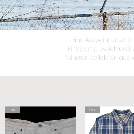
Eine Auswahl unserer 
Einzigartig, weich und
feinsten Kollektion aus 
Levi
Levi