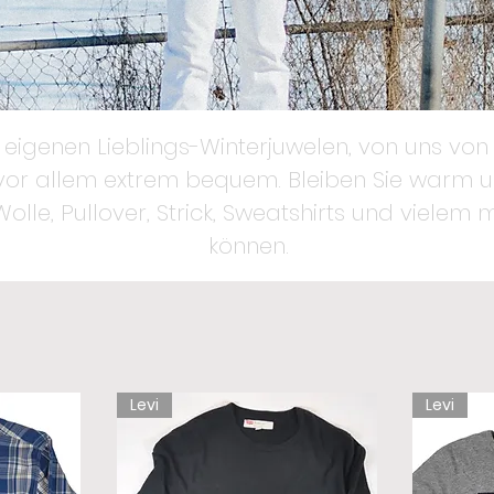
eigenen Lieblings-Winterjuwelen, von uns von 
 vor allem extrem bequem. Bleiben Sie warm u
Wolle, Pullover, Strick, Sweatshirts und vielem
können.
Levi
Levi