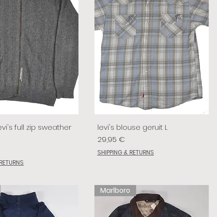
vi's full zip sweather
levi's blouse geruit L
Preis
29,95 €
SHIPPING & RETURNS
 RETURNS
Marlboro