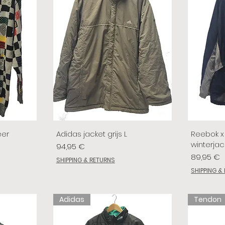
eer
Adidas jacket grijs L
Reebok x 
winterjac
Preis
94,95 €
Preis
89,95 €
SHIPPING & RETURNS
SHIPPING &
Adidas
Tendon