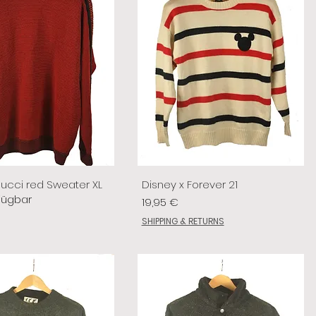
lucci red Sweater XL
Disney x Forever 21
fügbar
Preis
19,95 €
SHIPPING & RETURNS