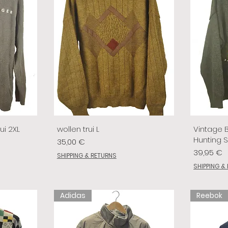
ui 2XL
wollen trui L
Vintage 
Hunting 
Preis
35,00 €
Preis
39,95 €
SHIPPING & RETURNS
SHIPPING &
Adidas
Reebok