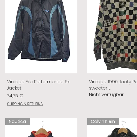
Vintage Fila Performance Ski
Vintage 1990 Jacky P
Jacket
sweater L
Nicht verfügbar
Preis
74,75 €
SHIPPING & RETURNS
Nautica
Calvin Klein