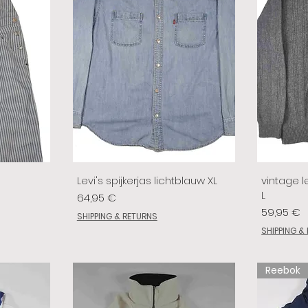
Levi's spijkerjas lichtblauw XL
vintage le
L
Preis
64,95 €
Preis
59,95 €
SHIPPING & RETURNS
SHIPPING &
Reebok