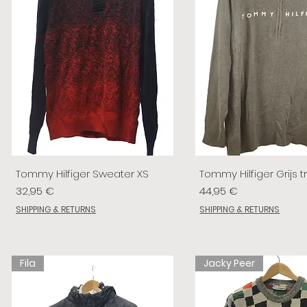
Tommy Hilfiger Sweater XS
Tommy Hilfiger Grijs tr
Preis
Preis
32,95 €
44,95 €
SHIPPING & RETURNS
SHIPPING & RETURNS
Fila
Jacky Peer