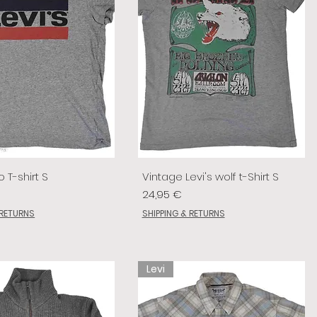
o T-shirt S
Vintage Levi's wolf t-Shirt S
Preis
24,95 €
 RETURNS
SHIPPING & RETURNS
Levi