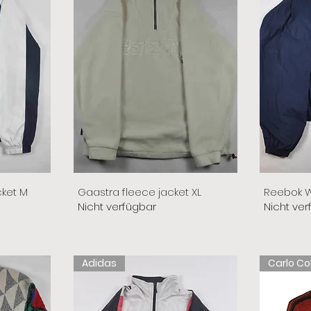
cket M
Gaastra fleece jacket XL
Reebok W
Nicht verfügbar
Nicht ver
Adidas
Carlo Co