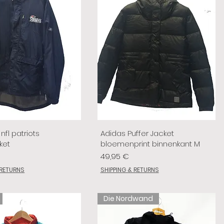
nfl patriots
Adidas Puffer Jacket
ket
bloemenprint binnenkant M
Preis
49,95 €
 RETURNS
SHIPPING & RETURNS
Die Nordwand