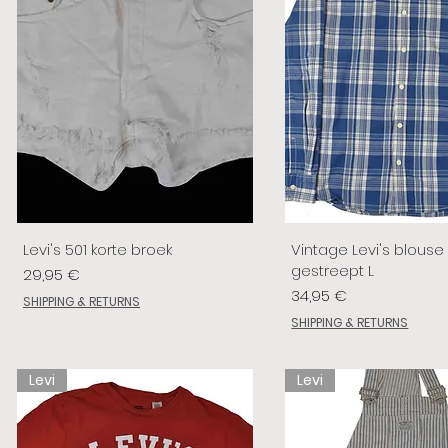
Levi's 501 korte broek
Vintage Levi's blouse
gestreept L
Preis
29,95 €
Preis
34,95 €
SHIPPING & RETURNS
SHIPPING & RETURNS
Levi
Levi