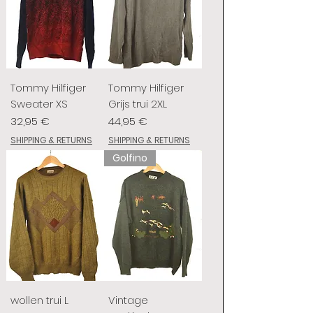
Tommy Hilfiger
Tommy Hilfiger
Sweater XS
Grijs trui 2XL
Preis
Preis
32,95 €
44,95 €
SHIPPING & RETURNS
SHIPPING & RETURNS
Golfino
wollen trui L
Vintage