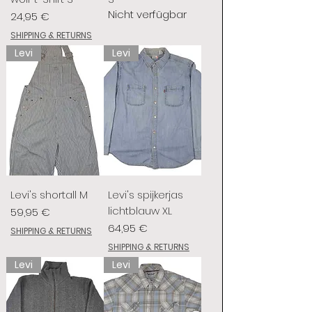
Nicht verfügbar
Preis
24,95 €
SHIPPING & RETURNS
Levi
Levi
Levi's shortall M
Levi's spijkerjas
lichtblauw XL
Preis
59,95 €
Preis
64,95 €
SHIPPING & RETURNS
SHIPPING & RETURNS
Levi
Levi