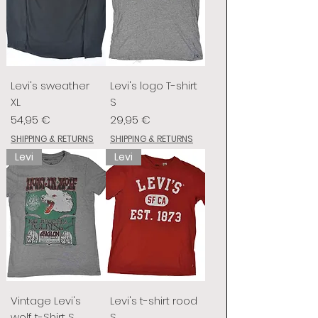
Levi's sweather
Levi's logo T-shirt
XL
S
Preis
Preis
54,95 €
29,95 €
SHIPPING & RETURNS
SHIPPING & RETURNS
Levi
Levi
Vintage Levi's
Levi's t-shirt rood
wolf t-Shirt S
S