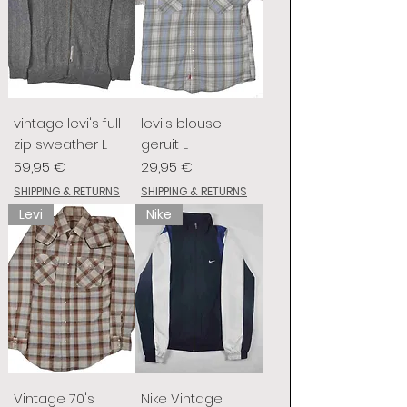
vintage levi's full
levi's blouse
zip sweather L
geruit L
Preis
Preis
59,95 €
29,95 €
SHIPPING & RETURNS
SHIPPING & RETURNS
Levi
Nike
Vintage 70's
Nike Vintage