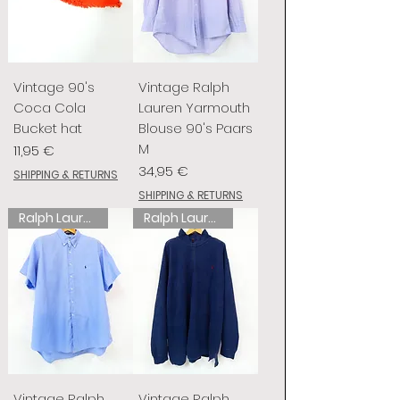
Vintage 90's
Vintage Ralph
Coca Cola
Lauren Yarmouth
Bucket hat
Blouse 90's Paars
M
Preis
11,95 €
Preis
34,95 €
SHIPPING & RETURNS
SHIPPING & RETURNS
Ralph Lauren
Ralph Lauren
Vintage Ralph
Vintage Ralph