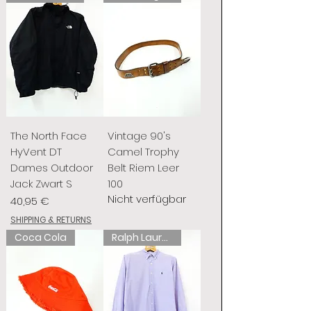
The North Face
Vintage 90's
HyVent DT
Camel Trophy
Dames Outdoor
Belt Riem Leer
Jack Zwart S
100
Nicht verfügbar
Preis
40,95 €
SHIPPING & RETURNS
Coca Cola
Ralph Lauren