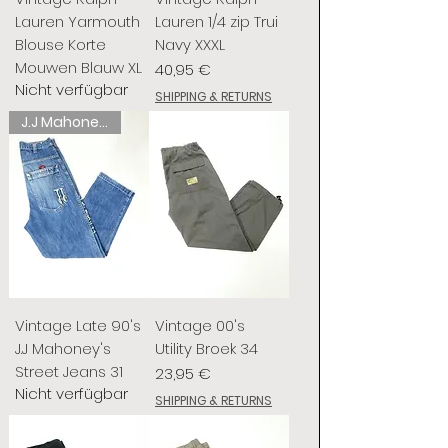
Lauren Yarmouth
Lauren 1/4 zip Trui
Blouse Korte
Navy XXXL
Mouwen Blauw XL
Preis
40,95 €
Nicht verfügbar
SHIPPING & RETURNS
J.J Mahoney's
Vintage Late 90's
Vintage 00's
J.J Mahoney's
Utility Broek 34
Street Jeans 31
Preis
23,95 €
Nicht verfügbar
SHIPPING & RETURNS