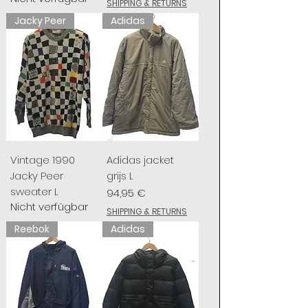
SHIPPING & RETURNS
Jacky Peer
Adidas
Vintage 1990
Adidas jacket
Jacky Peer
grijs L
sweater L
Preis
94,95 €
Nicht verfügbar
SHIPPING & RETURNS
Reebok
Adidas