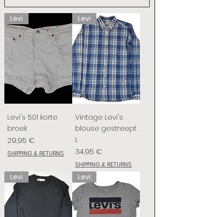
Levi
Levi
Levi's 501 korte
Vintage Levi's
broek
blouse gestreept
L
Preis
29,95 €
Preis
34,95 €
SHIPPING & RETURNS
SHIPPING & RETURNS
Levi
Levi