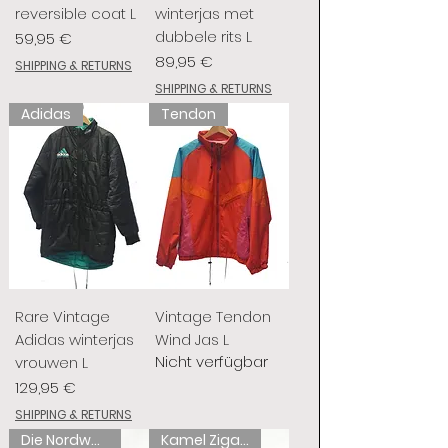
reversible coat L
winterjas met
dubbele rits L
Preis
59,95 €
Preis
89,95 €
SHIPPING & RETURNS
SHIPPING & RETURNS
Adidas
Tendon
Rare Vintage
Vintage Tendon
Adidas winterjas
Wind Jas L
Nicht verfügbar
vrouwen L
Preis
129,95 €
SHIPPING & RETURNS
Die Nordwand
Kamel Zigaretten