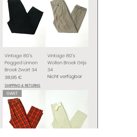
Vintage 80's
Vintage 80's
Pegged Linnen
Wollen Broek Grijs
Broek Zwart 34
34
Nicht verfügbar
Preis
38,95 €
SHIPPING & RETURNS
GANT