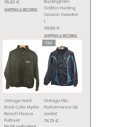
Buckingham
Preis
35,00 €
Golfino Hunting
SHIPPING & RETURNS
Season Sweater
L
Preis
39,95 €
SHIPPING & RETURNS
Fila
Vintage Hard
Vintage Fila
Rock Cafe Myrtle
Performance Ski
Beach Fleece
Jacket
Pullover
Preis
74,75 €
Nicht verfügbar