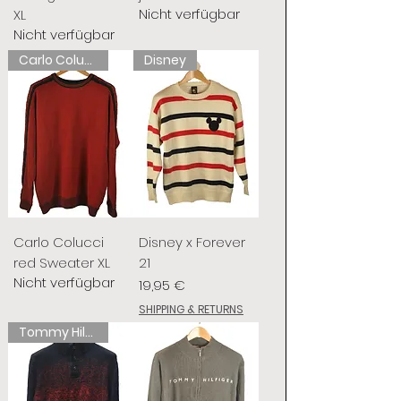
Nicht verfügbar
XL
Nicht verfügbar
Carlo Colucci
Disney
Carlo Colucci
Disney x Forever
red Sweater XL
21
Nicht verfügbar
Preis
19,95 €
SHIPPING & RETURNS
Tommy Hilfiger