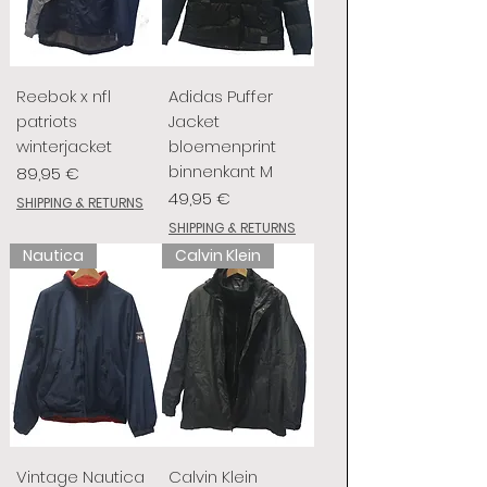
Reebok x nfl
Adidas Puffer
patriots
Jacket
winterjacket
bloemenprint
binnenkant M
Preis
89,95 €
Preis
49,95 €
SHIPPING & RETURNS
SHIPPING & RETURNS
Nautica
Calvin Klein
Vintage Nautica
Calvin Klein