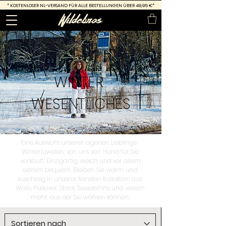
*
KOSTENLOSER NL-VERSAND FÜR ALLE BESTELLUNGEN ÜBER 49,95 €*
WINTER
WESENTLICHES
Eine Auswahl unserer eigenen Lieblings-
Winterjuwelen, von uns von Hand für Sie
verkauft. Einzigartig, weich und vor allem
extrem bequem. Bleiben Sie warm und
kuschelig in unserer feinsten Kollektion aus
Wolle, Pullover, Strick, Sweatshirts und vielem
mehr, aus der Sie wählen können.