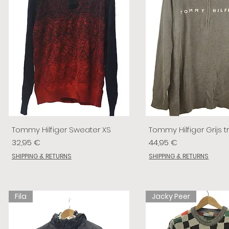
Tommy Hilfiger Sweater XS
Tommy Hilfiger Grijs tr
Preis
Preis
32,95 €
44,95 €
SHIPPING & RETURNS
SHIPPING & RETURNS
Fila
Jacky Peer