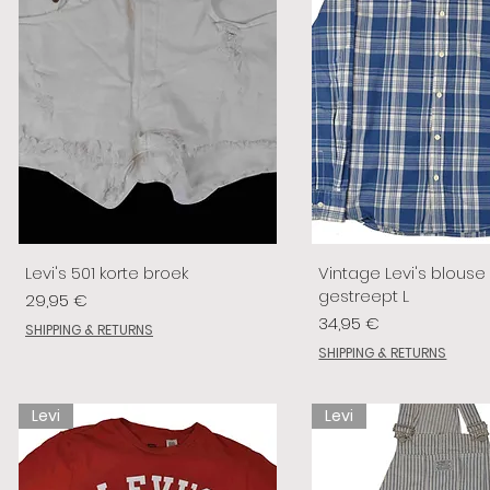
Levi's 501 korte broek
Vintage Levi's blouse
gestreept L
Preis
29,95 €
Preis
34,95 €
SHIPPING & RETURNS
SHIPPING & RETURNS
Levi
Levi