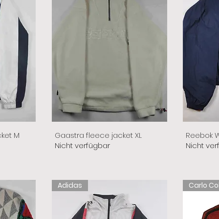
cket M
Gaastra fleece jacket XL
Reebok W
Nicht verfügbar
Nicht ver
Adidas
Carlo Co