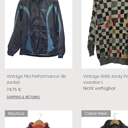
Vintage Fila Performance Ski
Vintage 1990 Jacky P
Jacket
sweater L
Nicht verfügbar
Preis
74,75 €
SHIPPING & RETURNS
Nautica
Calvin Klein