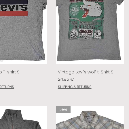
o T-shirt S
Vintage Levi's wolf t-Shirt S
Preis
24,95 €
 RETURNS
SHIPPING & RETURNS
Levi