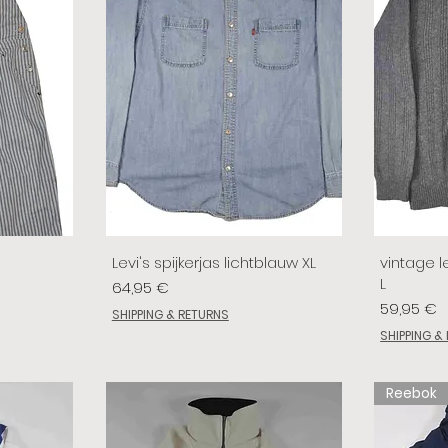
Levi's spijkerjas lichtblauw XL
vintage le
L
Preis
64,95 €
Preis
59,95 €
SHIPPING & RETURNS
SHIPPING &
Reebok