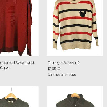
lucci red Sweater XL
Disney x Forever 21
fügbar
Preis
19,95 €
SHIPPING & RETURNS