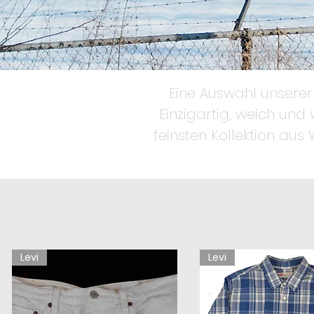
Eine Auswahl unserer 
Einzigartig, weich und
feinsten Kollektion aus 
Levi
Levi