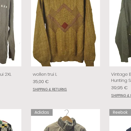
ui 2XL
wollen trui L
Vintage 
Hunting 
Preis
35,00 €
Preis
39,95 €
SHIPPING & RETURNS
SHIPPING &
Adidas
Reebok