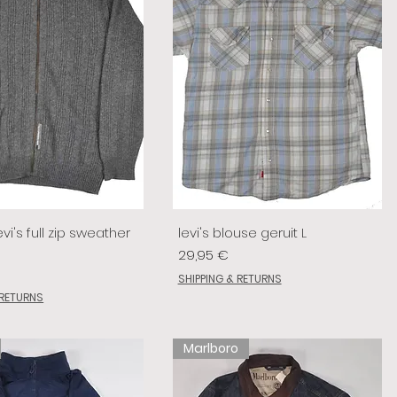
vi's full zip sweather
levi's blouse geruit L
Preis
29,95 €
SHIPPING & RETURNS
 RETURNS
Marlboro