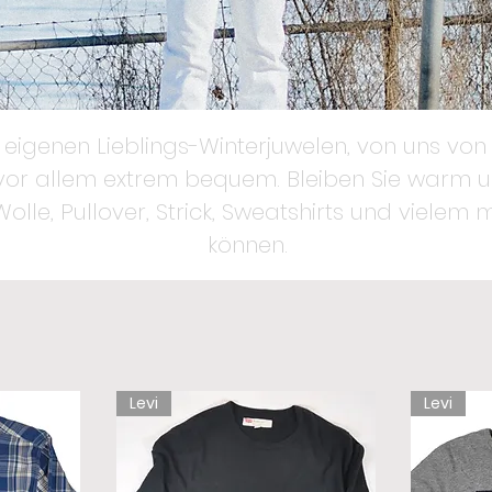
eigenen Lieblings-Winterjuwelen, von uns von 
 vor allem extrem bequem. Bleiben Sie warm u
Wolle, Pullover, Strick, Sweatshirts und vielem
können.
Levi
Levi