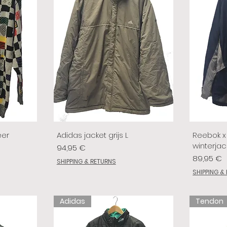
eer
Adidas jacket grijs L
Reebok x 
winterjac
Preis
94,95 €
Preis
89,95 €
SHIPPING & RETURNS
SHIPPING &
Adidas
Tendon