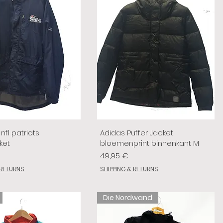
nfl patriots
Adidas Puffer Jacket
ket
bloemenprint binnenkant M
Preis
49,95 €
 RETURNS
SHIPPING & RETURNS
Die Nordwand