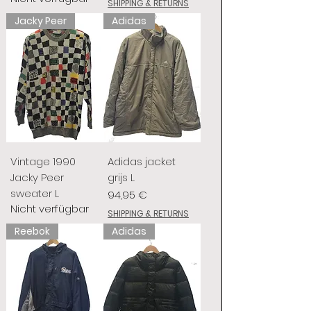
SHIPPING & RETURNS
Jacky Peer
Adidas
Vintage 1990
Adidas jacket
Jacky Peer
grijs L
sweater L
Preis
94,95 €
Nicht verfügbar
SHIPPING & RETURNS
Reebok
Adidas