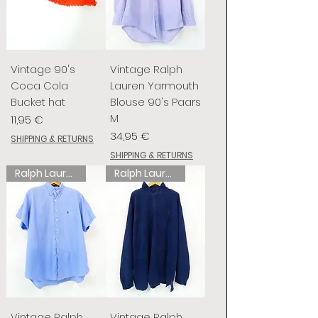
Vintage 90's
Vintage Ralph
Coca Cola
Lauren Yarmouth
Bucket hat
Blouse 90's Paars
M
Preis
11,95 €
Preis
34,95 €
SHIPPING & RETURNS
SHIPPING & RETURNS
Ralph Lauren
Ralph Lauren
Vintage Ralph
Vintage Ralph