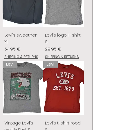
Levi's sweather
Levi's logo T-shirt
XL
S
Preis
Preis
54,95 €
29,95 €
SHIPPING & RETURNS
SHIPPING & RETURNS
Levi
Levi
Vintage Levi's
Levi's t-shirt rood
wolf t-Shirt S
S