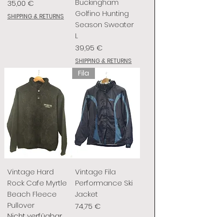
Buckingham
Preis
35,00 €
Golfino Hunting
SHIPPING & RETURNS
Season Sweater
L
Preis
39,95 €
SHIPPING & RETURNS
Fila
Vintage Hard
Vintage Fila
Rock Cafe Myrtle
Performance Ski
Beach Fleece
Jacket
Pullover
Preis
74,75 €
Nicht verfügbar