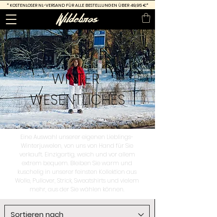
*
KOSTENLOSER NL-VERSAND FÜR ALLE BESTELLUNGEN ÜBER 49,95 €*
WINTER
WESENTLICHES
Eine Auswahl unserer eigenen Lieblings-
Winterjuwelen, von uns von Hand für Sie
verkauft. Einzigartig, weich und vor allem
extrem bequem. Bleiben Sie warm und
kuschelig in unserer feinsten Kollektion aus
Wolle, Pullover, Strick, Sweatshirts und vielem
mehr, aus der Sie wählen können.