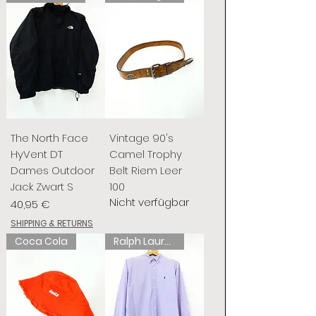
The North Face
Vintage 90's
HyVent DT
Camel Trophy
Dames Outdoor
Belt Riem Leer
Jack Zwart S
100
Nicht verfügbar
Preis
40,95 €
SHIPPING & RETURNS
Coca Cola
Ralph Lauren