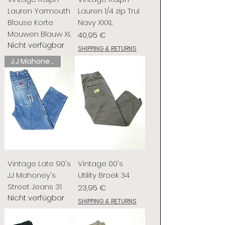
Lauren Yarmouth
Lauren 1/4 zip Trui
Blouse Korte
Navy XXXL
Mouwen Blauw XL
Preis
40,95 €
Nicht verfügbar
SHIPPING & RETURNS
J.J Mahoney's
Vintage Late 90's
Vintage 00's
J.J Mahoney's
Utility Broek 34
Street Jeans 31
Preis
23,95 €
Nicht verfügbar
SHIPPING & RETURNS