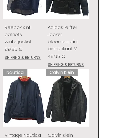
Reebok x nfl
Adidas Puffer
patriots
Jacket
winterjacket
bloemenprint
binnenkant M
Preis
89,95 €
Preis
49,95 €
SHIPPING & RETURNS
SHIPPING & RETURNS
Nautica
Calvin Klein
Vintage Nautica
Calvin Klein