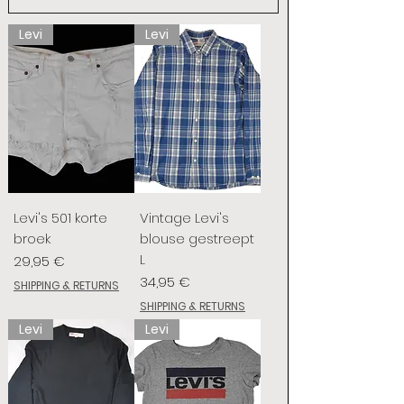
Levi
Levi
Levi's 501 korte
Vintage Levi's
broek
blouse gestreept
L
Preis
29,95 €
Preis
34,95 €
SHIPPING & RETURNS
SHIPPING & RETURNS
Levi
Levi