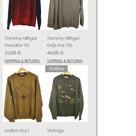
Tommy Hilfiger
Tommy Hilfiger
Sweater XS
Grijs trui 2XL
Preis
Preis
32,95 €
44,95 €
SHIPPING & RETURNS
SHIPPING & RETURNS
Golfino
wollen trui L
Vintage