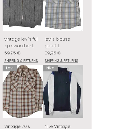
vintage levi's full
levi's blouse
zip sweather L
geruit L
Preis
Preis
59,95 €
29,95 €
SHIPPING & RETURNS
SHIPPING & RETURNS
Levi
Nike
Vintage 70's
Nike Vintage