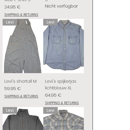
Nicht verfügbar
Preis
24,95 €
SHIPPING & RETURNS
Levi
Levi
Levi's shortall M
Levi's spijkerjas
lichtblauw XL
Preis
59,95 €
Preis
64,95 €
SHIPPING & RETURNS
SHIPPING & RETURNS
Levi
Levi