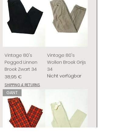
Vintage 80's
Vintage 80's
Pegged Linnen
Wollen Broek Grijs
Broek Zwart 34
34
Nicht verfügbar
Preis
38,95 €
SHIPPING & RETURNS
GANT