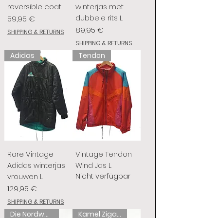
reversible coat L
winterjas met
dubbele rits L
Preis
59,95 €
Preis
89,95 €
SHIPPING & RETURNS
SHIPPING & RETURNS
Adidas
Tendon
Rare Vintage
Vintage Tendon
Adidas winterjas
Wind Jas L
Nicht verfügbar
vrouwen L
Preis
129,95 €
SHIPPING & RETURNS
Die Nordwand
Kamel Zigaretten