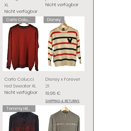
Nicht verfügbar
XL
Nicht verfügbar
Carlo Colucci
Disney
Carlo Colucci
Disney x Forever
red Sweater XL
21
Nicht verfügbar
Preis
19,95 €
SHIPPING & RETURNS
Tommy Hilfiger