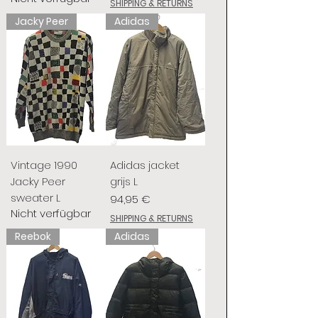
SHIPPING & RETURNS
Jacky Peer
Adidas
Vintage 1990
Adidas jacket
Jacky Peer
grijs L
sweater L
Preis
94,95 €
Nicht verfügbar
SHIPPING & RETURNS
Reebok
Adidas