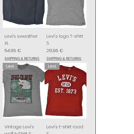
Levi's sweather
Levi's logo T-shirt
XL
S
Preis
Preis
54,95 €
29,95 €
SHIPPING & RETURNS
SHIPPING & RETURNS
Levi
Levi
Vintage Levi's
Levi's t-shirt rood
wolf t-Shirt S
S