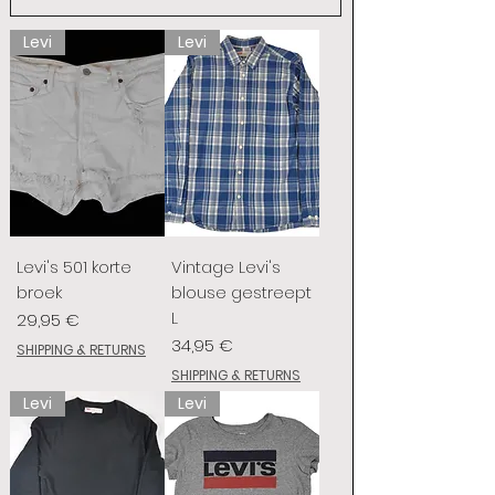
Levi
Levi
Levi's 501 korte
Vintage Levi's
broek
blouse gestreept
L
Preis
29,95 €
Preis
34,95 €
SHIPPING & RETURNS
SHIPPING & RETURNS
Levi
Levi