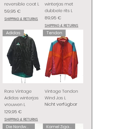
reversible coat L
winterjas met
dubbele rits L
Preis
59,95 €
Preis
89,95 €
SHIPPING & RETURNS
SHIPPING & RETURNS
Adidas
Tendon
Rare Vintage
Vintage Tendon
Adidas winterjas
Wind Jas L
Nicht verfügbar
vrouwen L
Preis
129,95 €
SHIPPING & RETURNS
Die Nordwand
Kamel Zigaretten