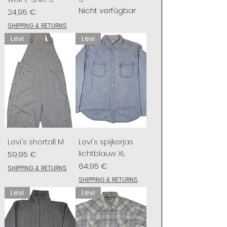
Nicht verfügbar
Preis
24,95 €
SHIPPING & RETURNS
Levi
Levi
Levi's shortall M
Levi's spijkerjas
lichtblauw XL
Preis
59,95 €
Preis
64,95 €
SHIPPING & RETURNS
SHIPPING & RETURNS
Levi
Levi