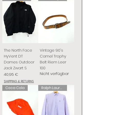
The North Face
Vintage 90's
HyVent DT
Camel Trophy
Dames Outdoor
Belt Riem Leer
Jack Zwart S
100
Nicht verfügbar
Preis
40,95 €
SHIPPING & RETURNS
Coca Cola
Ralph Lauren