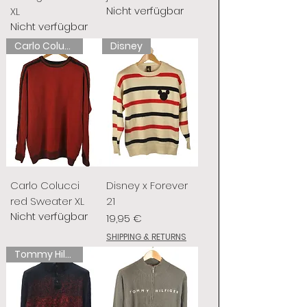
Nicht verfügbar
XL
Nicht verfügbar
Carlo Colucci
Disney
Carlo Colucci
Disney x Forever
red Sweater XL
21
Nicht verfügbar
Preis
19,95 €
SHIPPING & RETURNS
Tommy Hilfiger