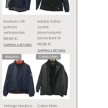
Reebok x nfl
Adidas Puffer
patriots
Jacket
winterjacket
bloemenprint
binnenkant M
Preis
89,95 €
Preis
49,95 €
SHIPPING & RETURNS
SHIPPING & RETURNS
Nautica
Calvin Klein
Vintage Nautica
Calvin Klein