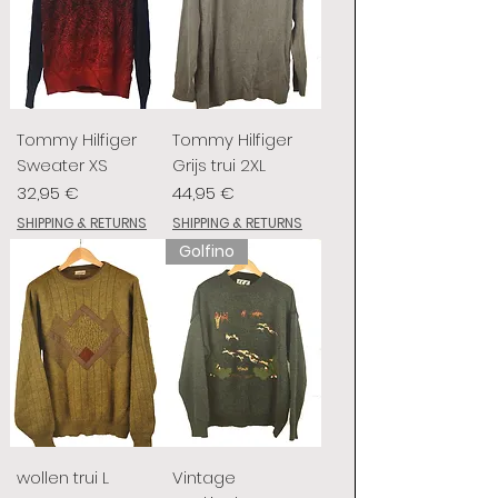
Tommy Hilfiger
Tommy Hilfiger
Sweater XS
Grijs trui 2XL
Preis
Preis
32,95 €
44,95 €
SHIPPING & RETURNS
SHIPPING & RETURNS
Golfino
wollen trui L
Vintage