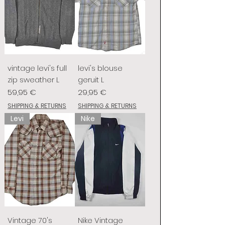
vintage levi's full
levi's blouse
zip sweather L
geruit L
Preis
Preis
59,95 €
29,95 €
SHIPPING & RETURNS
SHIPPING & RETURNS
Levi
Nike
Vintage 70's
Nike Vintage