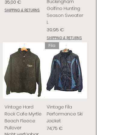
Buckingham
Preis
35,00 €
Golfino Hunting
SHIPPING & RETURNS
Season Sweater
L
Preis
39,95 €
SHIPPING & RETURNS
Fila
Vintage Hard
Vintage Fila
Rock Cafe Myrtle
Performance Ski
Beach Fleece
Jacket
Pullover
Preis
74,75 €
Nicht verfügbar