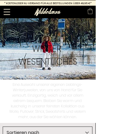
*
KOSTENLOSER NL-VERSAND FÜR ALLE BESTELLUNGEN ÜBER 49,95 €*
WINTER
WESENTLICHES
Eine Auswahl unserer eigenen Lieblings-
Winterjuwelen, von uns von Hand für Sie
verkauft. Einzigartig, weich und vor allem
extrem bequem. Bleiben Sie warm und
kuschelig in unserer feinsten Kollektion aus
Wolle, Pullover, Strick, Sweatshirts und vielem
mehr, aus der Sie wählen können.