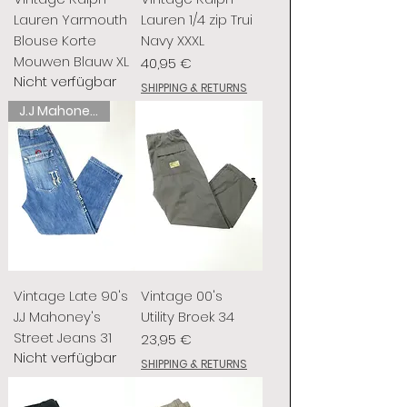
Lauren Yarmouth
Lauren 1/4 zip Trui
Blouse Korte
Navy XXXL
Mouwen Blauw XL
Preis
40,95 €
Nicht verfügbar
SHIPPING & RETURNS
J.J Mahoney's
Vintage Late 90's
Vintage 00's
J.J Mahoney's
Utility Broek 34
Street Jeans 31
Preis
23,95 €
Nicht verfügbar
SHIPPING & RETURNS