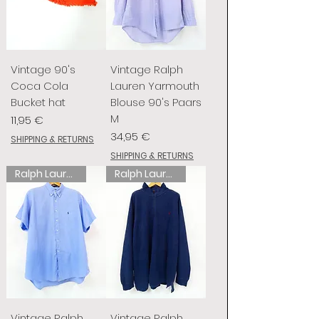
Vintage 90's
Vintage Ralph
Coca Cola
Lauren Yarmouth
Bucket hat
Blouse 90's Paars
M
Preis
11,95 €
Preis
34,95 €
SHIPPING & RETURNS
SHIPPING & RETURNS
Ralph Lauren
Ralph Lauren
Vintage Ralph
Vintage Ralph