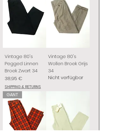
Vintage 80's
Vintage 80's
Pegged Linnen
Wollen Broek Grijs
Broek Zwart 34
34
Nicht verfügbar
Preis
38,95 €
SHIPPING & RETURNS
GANT