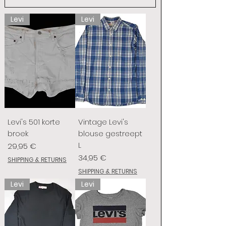
Levi
Levi
Levi's 501 korte
Vintage Levi's
broek
blouse gestreept
L
Preis
29,95 €
Preis
34,95 €
SHIPPING & RETURNS
SHIPPING & RETURNS
Levi
Levi