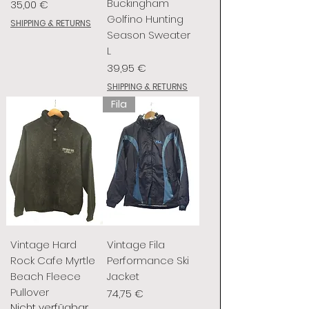
Buckingham
Preis
35,00 €
Golfino Hunting
SHIPPING & RETURNS
Season Sweater
L
Preis
39,95 €
SHIPPING & RETURNS
Fila
Vintage Hard
Vintage Fila
Rock Cafe Myrtle
Performance Ski
Beach Fleece
Jacket
Pullover
Preis
74,75 €
Nicht verfügbar