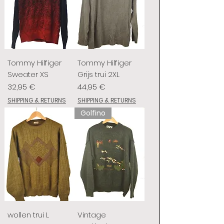
Tommy Hilfiger
Tommy Hilfiger
Sweater XS
Grijs trui 2XL
Preis
Preis
32,95 €
44,95 €
SHIPPING & RETURNS
SHIPPING & RETURNS
Golfino
wollen trui L
Vintage