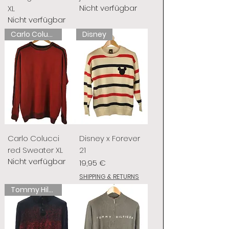
Nicht verfügbar
XL
Nicht verfügbar
Carlo Colucci
Disney
Carlo Colucci
Disney x Forever
red Sweater XL
21
Nicht verfügbar
Preis
19,95 €
SHIPPING & RETURNS
Tommy Hilfiger