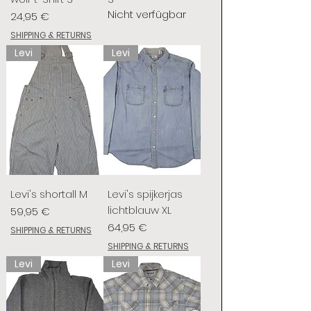
Nicht verfügbar
Preis
24,95 €
SHIPPING & RETURNS
Levi
Levi
Levi's shortall M
Levi's spijkerjas
lichtblauw XL
Preis
59,95 €
Preis
64,95 €
SHIPPING & RETURNS
SHIPPING & RETURNS
Levi
Levi