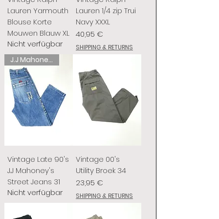
Lauren Yarmouth
Lauren 1/4 zip Trui
Blouse Korte
Navy XXXL
Mouwen Blauw XL
Preis
40,95 €
Nicht verfügbar
SHIPPING & RETURNS
J.J Mahoney's
Vintage Late 90's
Vintage 00's
J.J Mahoney's
Utility Broek 34
Street Jeans 31
Preis
23,95 €
Nicht verfügbar
SHIPPING & RETURNS