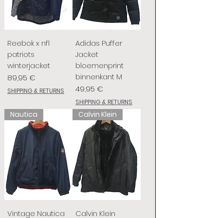
Reebok x nfl
Adidas Puffer
patriots
Jacket
winterjacket
bloemenprint
binnenkant M
Preis
89,95 €
Preis
49,95 €
SHIPPING & RETURNS
SHIPPING & RETURNS
Nautica
Calvin Klein
Vintage Nautica
Calvin Klein