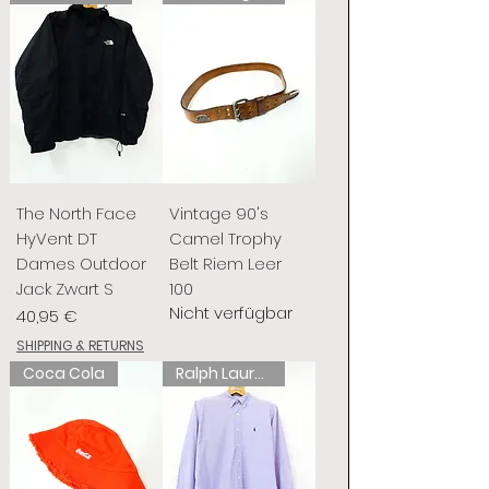
The North Face
Vintage 90's
HyVent DT
Camel Trophy
Dames Outdoor
Belt Riem Leer
Jack Zwart S
100
Nicht verfügbar
Preis
40,95 €
SHIPPING & RETURNS
Coca Cola
Ralph Lauren