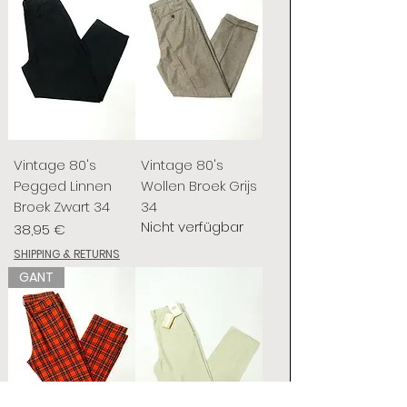
Vintage 80's
Vintage 80's
Pegged Linnen
Wollen Broek Grijs
Broek Zwart 34
34
Nicht verfügbar
Preis
38,95 €
SHIPPING & RETURNS
GANT