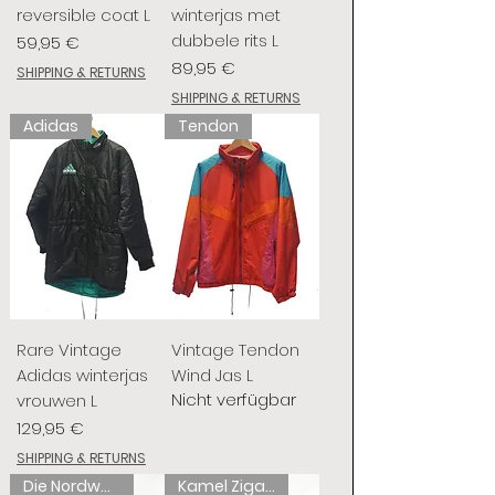
reversible coat L
winterjas met
dubbele rits L
Preis
59,95 €
Preis
89,95 €
SHIPPING & RETURNS
SHIPPING & RETURNS
Adidas
Tendon
Rare Vintage
Vintage Tendon
Adidas winterjas
Wind Jas L
Nicht verfügbar
vrouwen L
Preis
129,95 €
SHIPPING & RETURNS
Die Nordwand
Kamel Zigaretten