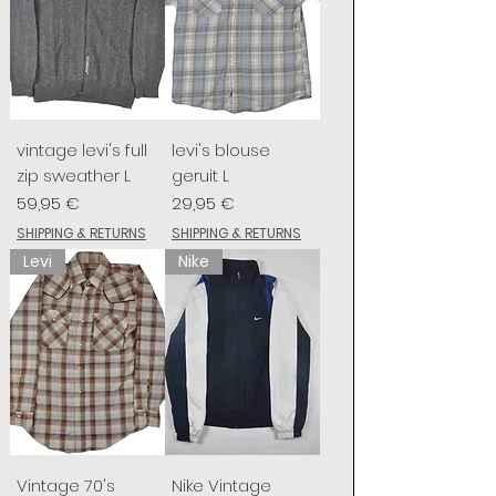
vintage levi's full
levi's blouse
zip sweather L
geruit L
Preis
Preis
59,95 €
29,95 €
SHIPPING & RETURNS
SHIPPING & RETURNS
Levi
Nike
Vintage 70's
Nike Vintage