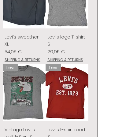
Levi's sweather
Levi's logo T-shirt
XL
S
Preis
Preis
54,95 €
29,95 €
SHIPPING & RETURNS
SHIPPING & RETURNS
Levi
Levi
Vintage Levi's
Levi's t-shirt rood
wolf t-Shirt S
S