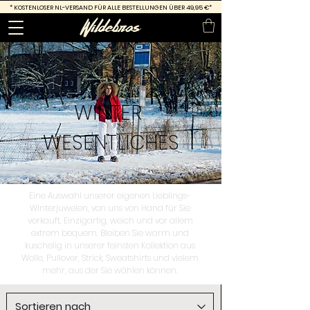
*
KOSTENLOSER NL-VERSAND FÜR ALLE BESTELLUNGEN ÜBER 49,95 €*
WINTER
WESENTLICHES
Eine Auswahl unserer eigenen Lieblings-
Winterjuwelen, von uns von Hand für Sie
verkauft. Einzigartig, weich und vor allem
extrem bequem. Bleiben Sie warm und
kuschelig in unserer feinsten Kollektion aus
Wolle, Pullover, Strick, Sweatshirts und vielem
mehr, aus der Sie wählen können.