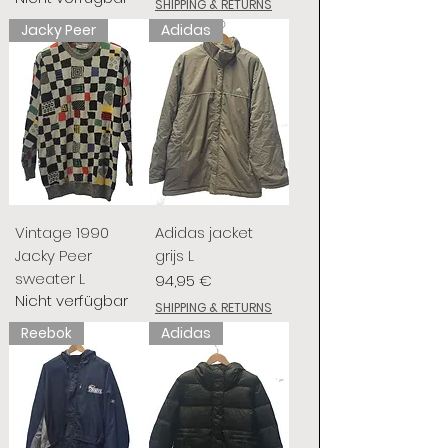
SHIPPING & RETURNS
Jacky Peer
Adidas
Vintage 1990
Adidas jacket
Jacky Peer
grijs L
sweater L
Preis
94,95 €
Nicht verfügbar
SHIPPING & RETURNS
Reebok
Adidas