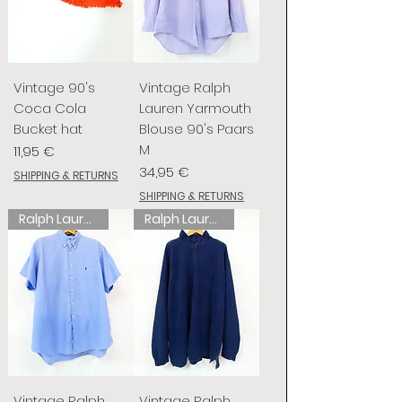
Vintage 90's
Vintage Ralph
Coca Cola
Lauren Yarmouth
Bucket hat
Blouse 90's Paars
M
Preis
11,95 €
Preis
34,95 €
SHIPPING & RETURNS
SHIPPING & RETURNS
Ralph Lauren
Ralph Lauren
Vintage Ralph
Vintage Ralph