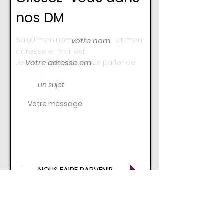
nos DM
Salut! mon nom est et mon
adresse e-mail est .
Je suis intéressé à vous parler de
:
NOUS FAIRE PARVENIR