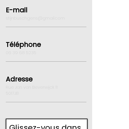
E-mail
stijnbuschgens@gmail.com
Téléphone
06 39 68 5235
Adresse
Rue Jan van Beverwijck 11
5017JB
Glissez-vous dans