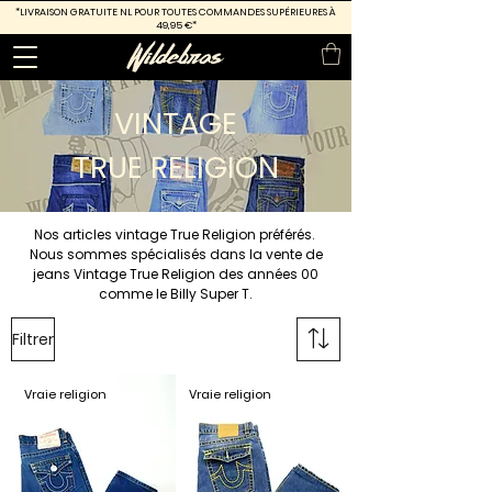
*LIVRAISON GRATUITE
NL POUR TOUTES COMMANDES SUPÉRIEURES À
49,95 €*
VINTAGE
TRUE RELIGION
Nos articles vintage True Religion préférés.
Nous sommes spécialisés dans la vente de
jeans Vintage True Religion des années 00
comme le Billy Super T.
Filtrer
Vraie religion
Vraie religion