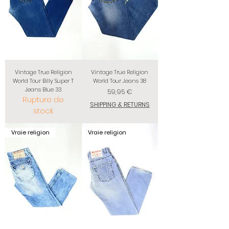
Vintage True Religion
Vintage True Religion
World Tour Billy Super T
World Tour Jeans 38
Jeans Blue 33
Prix
59,95 €
Rupture de
SHIPPING & RETURNS
stock
Vraie religion
Vraie religion