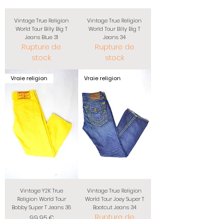
Vintage True Religion
Vintage True Religion
World Tour Billy Big T
World Tour Billy Big T
Jeans Blue 31
Jeans 34
Rupture de
Rupture de
stock
stock
Vraie religion
Vraie religion
Vintage Y2K True
Vintage True Religion
Religion World Tour
World Tour Joey Super T
Bobby Super T Jeans 36
Bootcut Jeans 34
Rupture de
Prix
99,95 €