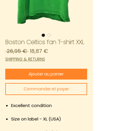
Boston Celtics fan T-shirt XXL
Prix
Prix
 26,95 € 
18,87 €
original
promotionnel
SHIPPING & RETURNS
Ajouter au panier
Commander et payer
Excellent condition
Size on label - XL (USA)