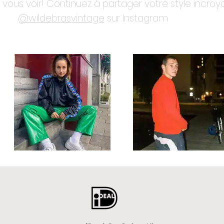
vous voir! Continuez à partager votre style incro
@wildebrasvintage
sur Instagram