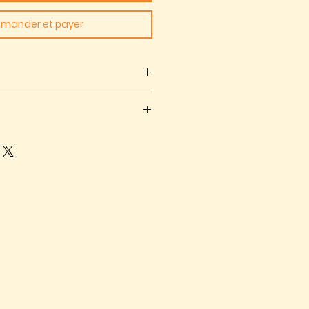
mander et payer
r NL orders over €50
box package €3,90, postal
hin 30 days of receiving the
 to 5 days
e packaging
e will send you a return label
k guarentee