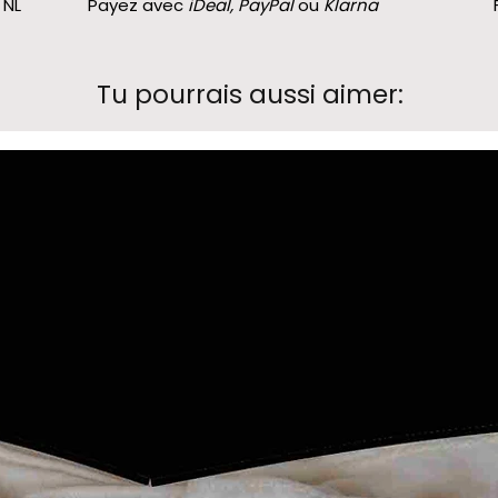
 NL
Payez avec
iDeal, PayPal
ou
Klarna
Tu pourrais aussi aimer: