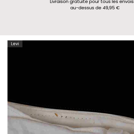
Livraison gratuite pour tous les envois
au-dessus de 49,95 €
Levi