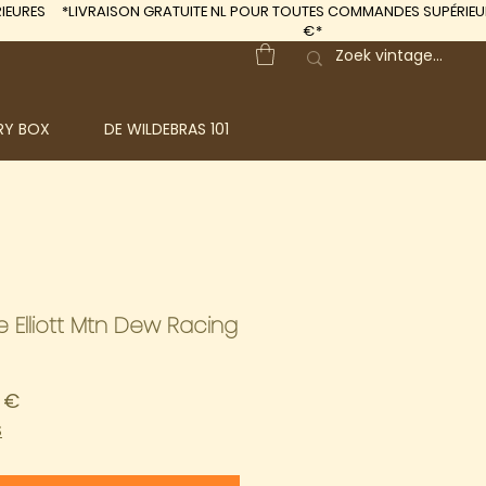
IEURES
*LIVRAISON GRATUITE
NL POUR TOUTES COMMANDES SUPÉRIEUR
€*
RY BOX
DE WILDEBRAS 101
Elliott Mtn Dew Racing
Prix
 €
al
promotionnel
S