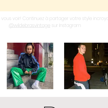
vous voir! Continuez à partager votre style incro
@wildebrasvintage
sur Instagram