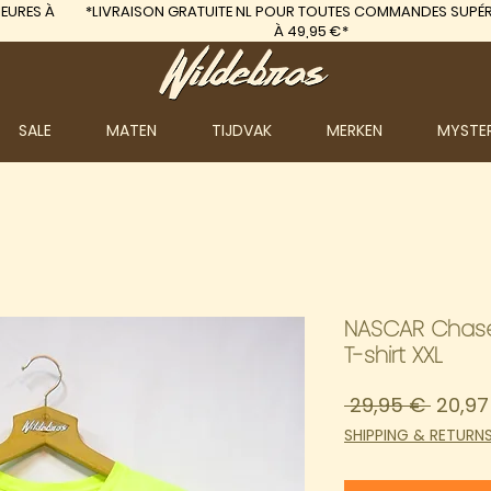
EURES À
*LIVRAISON GRATUITE
NL POUR TOUTES COMMANDES SUPÉR
À 49,95 €*
SALE
MATEN
TIJDVAK
MERKEN
MYSTE
NASCAR Chase 
T-shirt XXL
Prix
 29,95 € 
20,97
origin
SHIPPING & RETURN