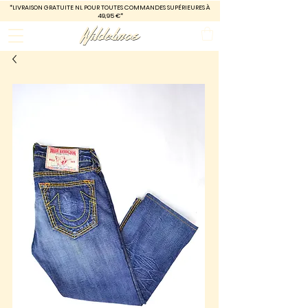
*LIVRAISON GRATUITE
NL POUR TOUTES COMMANDES SUPÉRIEURES À
49,95 €*