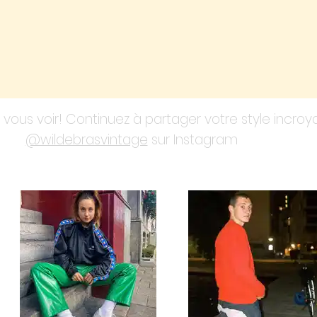
vous voir! Continuez à partager votre style incro
@wildebrasvintage
sur Instagram