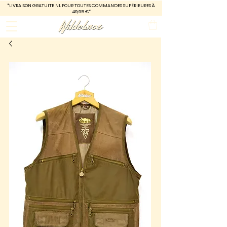
*LIVRAISON GRATUITE
NL POUR TOUTES COMMANDES SUPÉRIEURES À
49,95 €*