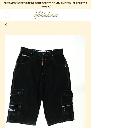
*LIVRAISON GRATUITE
NL POUR TOUTES COMMANDES SUPÉRIEURES À
49,95 €*