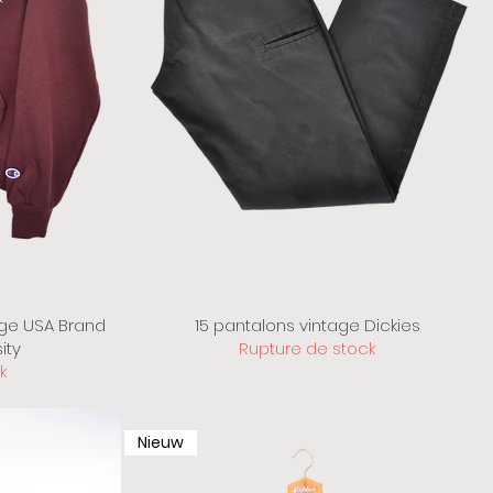
ge USA Brand
15 pantalons vintage Dickies
ity
Rupture de stock
k
Nieuw