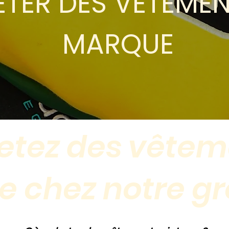
TER DES VÊTEMEN
MARQUE
etez des vêtem
e chez notre gr