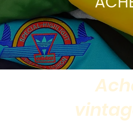
ACHE
Ach
vintag