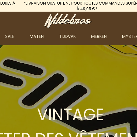
EURES À
*LIVRAISON GRATUITE
NL POUR TOUTES COMMANDES SUPÉR
À 49,95 €*
SALE
MATEN
TIJDVAK
MERKEN
MYSTE
VINTAGE