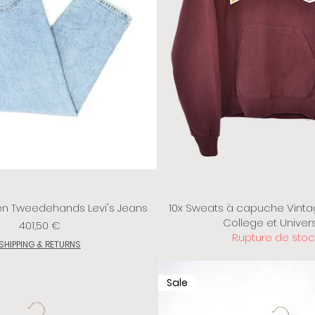
en Tweedehands Levi's Jeans
10x Sweats à capuche Vinta
College et Univers
Prix
401,50 €
Rupture de stoc
SHIPPING & RETURNS
Sale