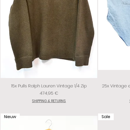
15x Pulls Ralph Lauren Vintage 1/4 Zip
25x Vintage 
Prix
474,95 €
SHIPPING & RETURNS
Nieuw
Sale