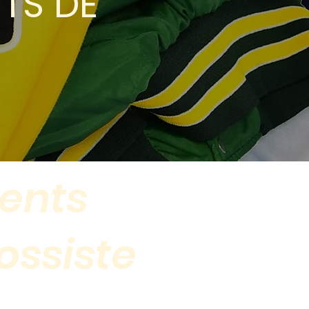
TS DE
ents
ossiste