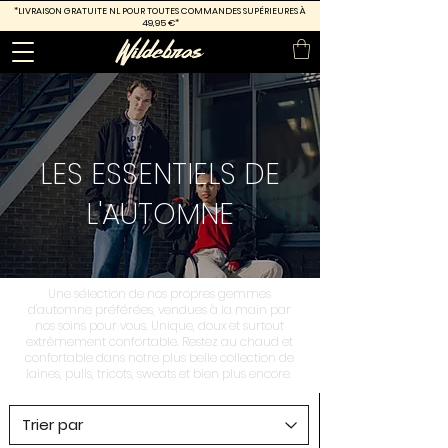
*LIVRAISON GRATUITE
NL POUR TOUTES COMMANDES SUPÉRIEURES À
49,95 €*
LES ESSENTIELS DE
L'AUTOMNE
Une sélection de nos propres gemmes
d'automne préférées, vendues à la main par
nos soins pour vous. Unique, doux et surtout
extrêmement confortable. Restez au chaud et
confortable dans notre plus belle collection de
laines, pulls, tricots, sweats et bien plus encore.