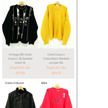
Vintage 90's Carlo
Carlo Colucci
Colucci 3D Sweater
Colourblock Mosterd
Zwart M
Jumper XXL
Rupture de
Rupture de
stock
stock
Carlo Colucci
Nike