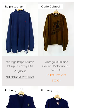
Ralph Lauren
Carlo Colucci
Vintage Ralph Lauren
Vintage 1988 Carlo
1/4 zip Trui Navy XXXL
Colucci Victorian Trui
Groen XL
Prix
40,95 €
Rupture de
SHIPPING & RETURNS
stock
Burberry
Burberry