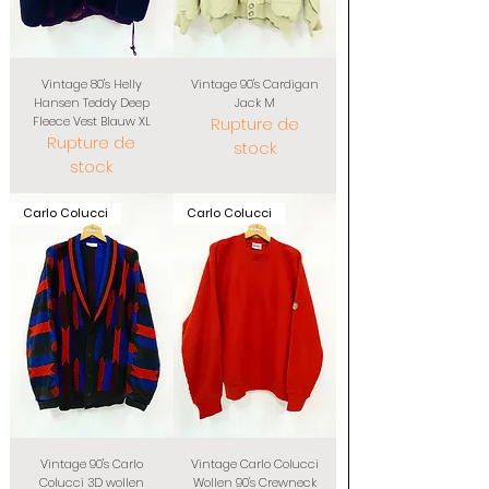
Vintage 80's Helly
Vintage 90's Cardigan
Hansen Teddy Deep
Jack M
Fleece Vest Blauw XL
Rupture de
Rupture de
stock
stock
Carlo Colucci
Carlo Colucci
Vintage 90's Carlo
Vintage Carlo Colucci
Colucci 3D wollen
Wollen 90's Crewneck