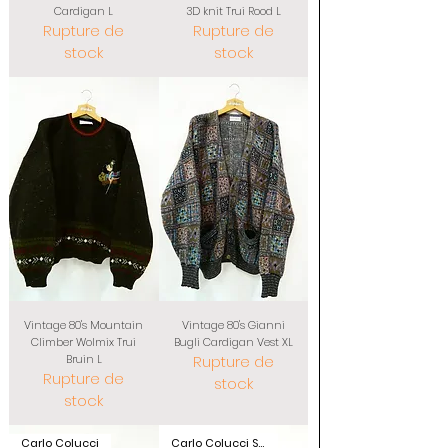
Cardigan L
3D knit Trui Rood L
Rupture de
Rupture de
stock
stock
Vintage 80's Mountain
Vintage 80's Gianni
Climber Wolmix Trui
Bugli Cardigan Vest XL
Bruin L
Rupture de
Rupture de
stock
stock
Carlo Colucci
Carlo Colucci Sports