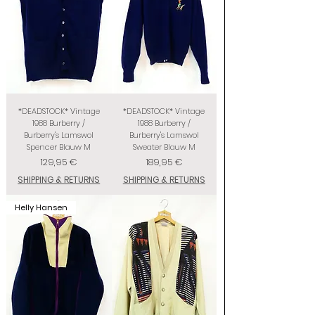
*DEADSTOCK* Vintage
*DEADSTOCK* Vintage
1988 Burberry /
1988 Burberry /
Burberry's Lamswol
Burberry's Lamswol
Spencer Blauw M
Sweater Blauw M
Prix
Prix
129,95 €
189,95 €
SHIPPING & RETURNS
SHIPPING & RETURNS
Helly Hansen