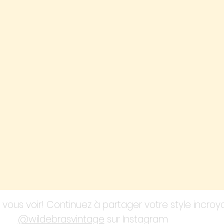
vous voir! Continuez à partager votre style incro
@wildebrasvintage
sur Instagram