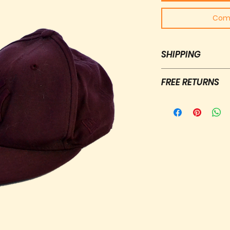
Com
SHIPPING
Free shipping fo
FREE RETURNS
Shipping: letter
package €5,95
Free returns wit
Delivery time: 1
package
100% zero wast
Contact us and w
100% Money bac