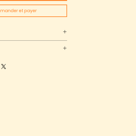
mander et payer
r NL orders over €50
box package €3,90, postal
hin 30 days of receiving the
 to 5 days
e packaging
e will send you a return label
k guarentee