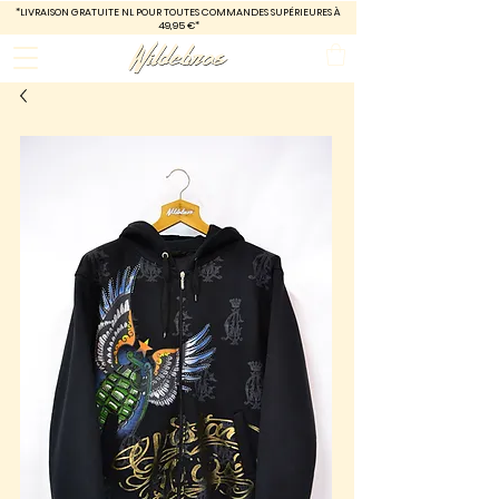
*LIVRAISON GRATUITE
NL POUR TOUTES COMMANDES SUPÉRIEURES À
49,95 €*