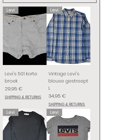
Levi
Levi
Levi's 501 korte
Vintage Levi's
broek
blouse gestreept
L
Prix
29,95 €
Prix
34,95 €
SHIPPING & RETURNS
SHIPPING & RETURNS
Levi
Levi