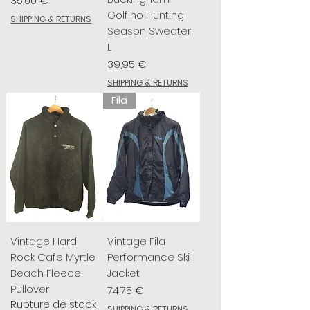
35,00 €
Golfino Hunting
SHIPPING & RETURNS
Season Sweater
L
Prix
39,95 €
SHIPPING & RETURNS
Fila
Vintage Hard
Vintage Fila
Rock Cafe Myrtle
Performance Ski
Beach Fleece
Jacket
Pullover
Prix
74,75 €
Rupture de stock
SHIPPING & RETURNS