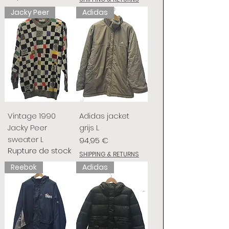
Jacky Peer
Adidas
Vintage 1990
Adidas jacket
Jacky Peer
grijs L
sweater L
Prix
94,95 €
Rupture de stock
SHIPPING & RETURNS
Reebok
Adidas