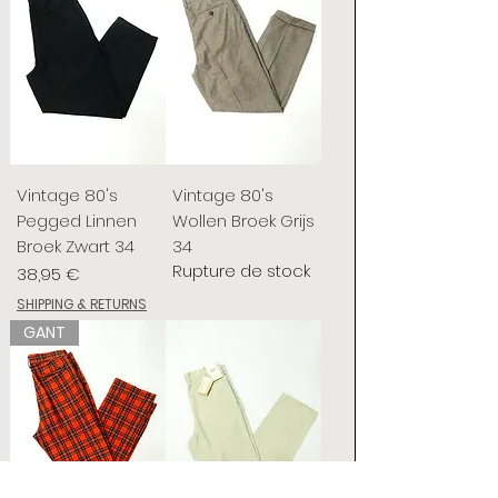
Vintage 80's
Vintage 80's
Pegged Linnen
Wollen Broek Grijs
Broek Zwart 34
34
Rupture de stock
Prix
38,95 €
SHIPPING & RETURNS
GANT