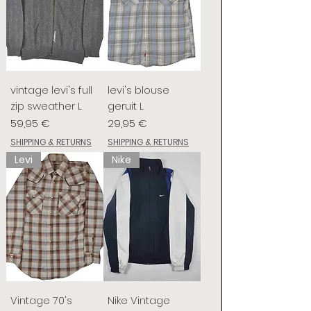
vintage levi's full
levi's blouse
zip sweather L
geruit L
Prix
Prix
59,95 €
29,95 €
SHIPPING & RETURNS
SHIPPING & RETURNS
Levi
Nike
Vintage 70's
Nike Vintage