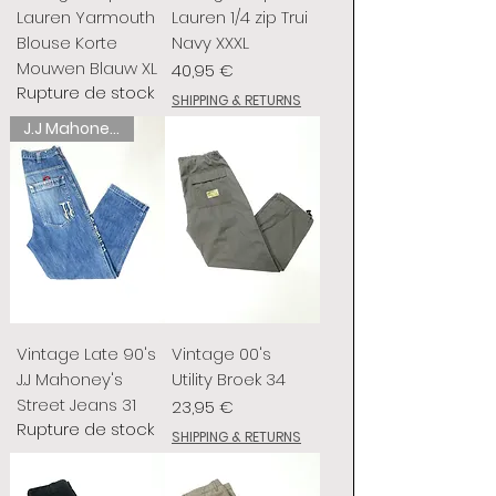
Lauren Yarmouth
Lauren 1/4 zip Trui
Blouse Korte
Navy XXXL
Mouwen Blauw XL
Prix
40,95 €
Rupture de stock
SHIPPING & RETURNS
J.J Mahoney's
Vintage Late 90's
Vintage 00's
J.J Mahoney's
Utility Broek 34
Street Jeans 31
Prix
23,95 €
Rupture de stock
SHIPPING & RETURNS