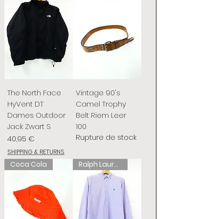
The North Face
Vintage 90's
HyVent DT
Camel Trophy
Dames Outdoor
Belt Riem Leer
Jack Zwart S
100
Rupture de stock
Prix
40,95 €
SHIPPING & RETURNS
Coca Cola
Ralph Lauren