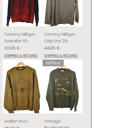
Tommy Hilfiger
Tommy Hilfiger
Sweater XS
Grijs trui 2XL
Prix
Prix
32,95 €
44,95 €
SHIPPING & RETURNS
SHIPPING & RETURNS
Golfino
wollen trui L
Vintage
Buckingham
Prix