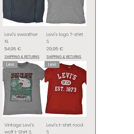
Levi's sweather
Levi's logo T-shirt
XL
S
Prix
Prix
54,95 €
29,95 €
SHIPPING & RETURNS
SHIPPING & RETURNS
Levi
Levi
Vintage Levi's
Levi's t-shirt rood
wolf t-Shirt S
S