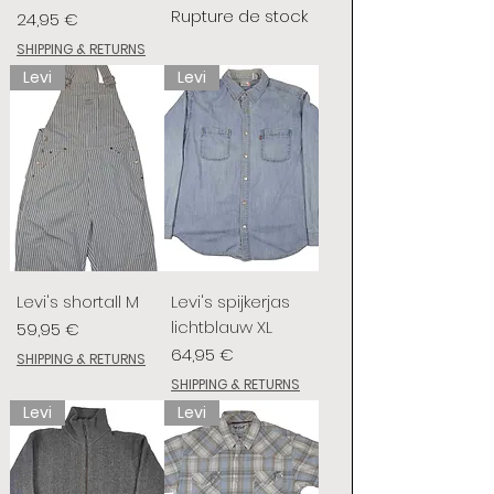
Rupture de stock
Prix
24,95 €
SHIPPING & RETURNS
Levi
Levi
Levi's shortall M
Levi's spijkerjas
lichtblauw XL
Prix
59,95 €
Prix
64,95 €
SHIPPING & RETURNS
SHIPPING & RETURNS
Levi
Levi