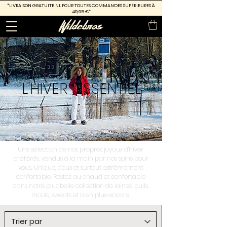
*LIVRAISON GRATUITE
NL POUR TOUTES COMMANDES SUPÉRIEURES À
49,95 €*
L'HIVER
ESSENTIEL
Une sélection de nos propres joyaux d'hiver
préférés, vendus à la main par nos soins pour
vous. Unique, doux et surtout extrêmement
confortable. Restez au chaud et confortable
dans notre plus belle collection de laines, pulls,
tricots, sweats et bien plus encore.