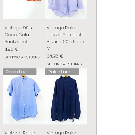
Vintage 90's
Vintage Ralph
Coca Cola
Lauren Yarmouth
Bucket hat
Blouse 90's Paars
M
Prix
11,95 €
Prix
34,95 €
SHIPPING & RETURNS
SHIPPING & RETURNS
Ralph Lauren
Ralph Lauren
Vintage Ralph
Vintage Ralph