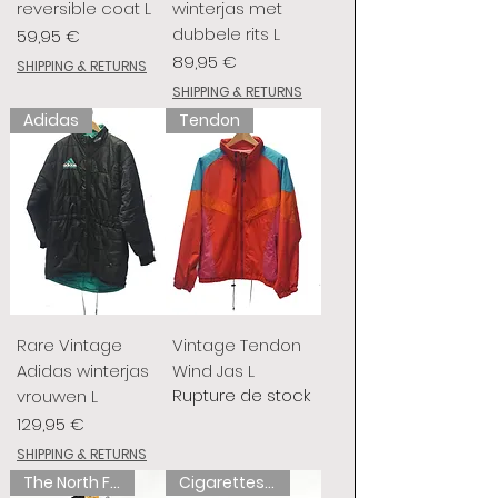
reversible coat L
winterjas met
dubbele rits L
Prix
59,95 €
Prix
89,95 €
SHIPPING & RETURNS
SHIPPING & RETURNS
Adidas
Tendon
Rare Vintage
Vintage Tendon
Adidas winterjas
Wind Jas L
Rupture de stock
vrouwen L
Prix
129,95 €
SHIPPING & RETURNS
The North Face
Cigarettes de chameau