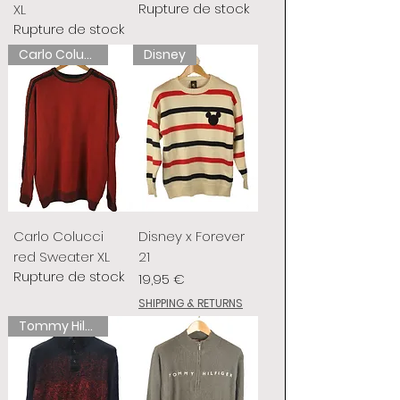
Rupture de stock
XL
Rupture de stock
Carlo Colucci
Disney
Carlo Colucci
Disney x Forever
red Sweater XL
21
Rupture de stock
Prix
19,95 €
SHIPPING & RETURNS
Tommy Hilfiger