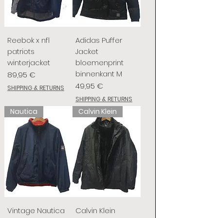
Reebok x nfl
Adidas Puffer
patriots
Jacket
winterjacket
bloemenprint
binnenkant M
Prix
89,95 €
Prix
49,95 €
SHIPPING & RETURNS
SHIPPING & RETURNS
Nautica
Calvin Klein
Vintage Nautica
Calvin Klein