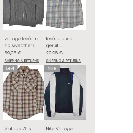
vintage levi's full
levi's blouse
zip sweather L
geruit L
Prix
Prix
59,95 €
29,95 €
SHIPPING & RETURNS
SHIPPING & RETURNS
Levi
Nike
Vintage 70's
Nike Vintage