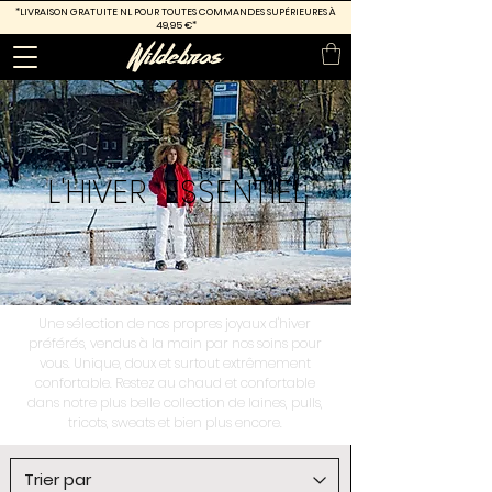
*LIVRAISON GRATUITE
NL POUR TOUTES COMMANDES SUPÉRIEURES À
49,95 €*
L'HIVER
ESSENTIEL
Une sélection de nos propres joyaux d'hiver
préférés, vendus à la main par nos soins pour
vous. Unique, doux et surtout extrêmement
confortable. Restez au chaud et confortable
dans notre plus belle collection de laines, pulls,
tricots, sweats et bien plus encore.