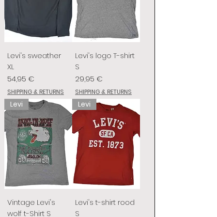
Levi's sweather
Levi's logo T-shirt
XL
S
Prix
Prix
54,95 €
29,95 €
SHIPPING & RETURNS
SHIPPING & RETURNS
Levi
Levi
Vintage Levi's
Levi's t-shirt rood
wolf t-Shirt S
S