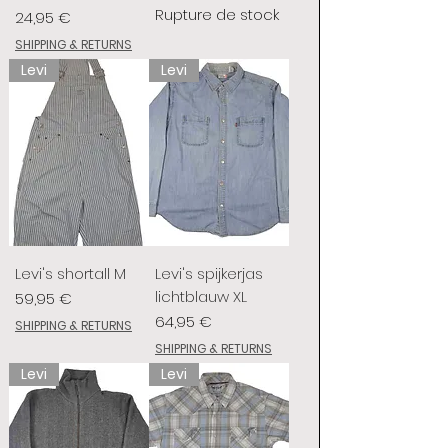
Rupture de stock
Prix
24,95 €
SHIPPING & RETURNS
Levi
Levi
Levi's shortall M
Levi's spijkerjas
lichtblauw XL
Prix
59,95 €
Prix
64,95 €
SHIPPING & RETURNS
SHIPPING & RETURNS
Levi
Levi