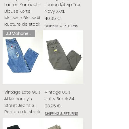
Lauren Yarmouth
Lauren 1/4 zip Trui
Blouse Korte
Navy XXXL
Mouwen Blauw XL
Prix
40,95 €
Rupture de stock
SHIPPING & RETURNS
J.J Mahoney's
Vintage Late 90's
Vintage 00's
J.J Mahoney's
Utility Broek 34
Street Jeans 31
Prix
23,95 €
Rupture de stock
SHIPPING & RETURNS