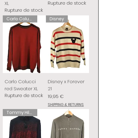
Rupture de stock
XL
Rupture de stock
Carlo Colucci
Disney
Carlo Colucci
Disney x Forever
red Sweater XL
21
Rupture de stock
Prix
19,95 €
SHIPPING & RETURNS
Tommy Hilfiger