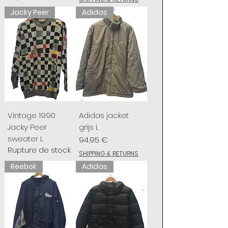
Jacky Peer
Adidas
Vintage 1990
Adidas jacket
Jacky Peer
grijs L
sweater L
Prix
94,95 €
Rupture de stock
SHIPPING & RETURNS
Reebok
Adidas