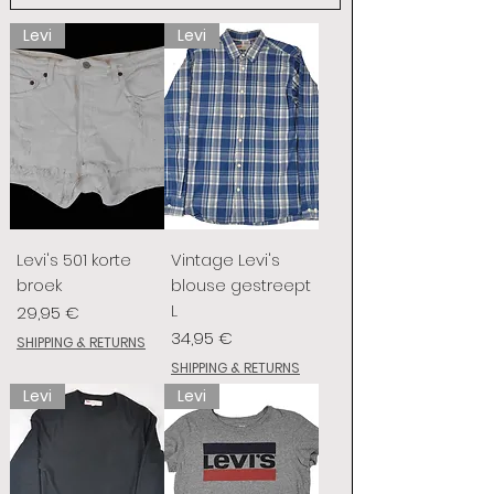
Levi
Levi
Levi's 501 korte
Vintage Levi's
broek
blouse gestreept
L
Prix
29,95 €
Prix
34,95 €
SHIPPING & RETURNS
SHIPPING & RETURNS
Levi
Levi