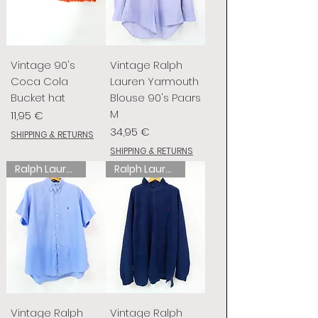
Vintage 90's
Vintage Ralph
Coca Cola
Lauren Yarmouth
Bucket hat
Blouse 90's Paars
M
Prix
11,95 €
Prix
34,95 €
SHIPPING & RETURNS
SHIPPING & RETURNS
Ralph Lauren
Ralph Lauren
Vintage Ralph
Vintage Ralph