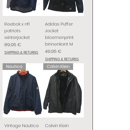
Reebok x nfl
Adidas Puffer
patriots
Jacket
winterjacket
bloemenprint
binnenkant M
Prix
89,95 €
Prix
49,95 €
SHIPPING & RETURNS
SHIPPING & RETURNS
Nautica
Calvin Klein
Vintage Nautica
Calvin Klein