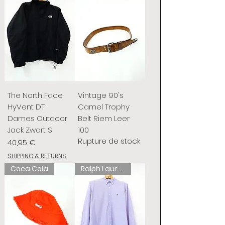
The North Face
Vintage 90's
HyVent DT
Camel Trophy
Dames Outdoor
Belt Riem Leer
Jack Zwart S
100
Rupture de stock
Prix
40,95 €
SHIPPING & RETURNS
Coca Cola
Ralph Lauren