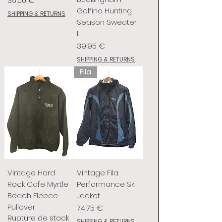
35,00 €
Golfino Hunting
SHIPPING & RETURNS
Season Sweater
L
Prix
39,95 €
SHIPPING & RETURNS
Fila
Vintage Hard
Vintage Fila
Rock Cafe Myrtle
Performance Ski
Beach Fleece
Jacket
Pullover
Prix
74,75 €
Rupture de stock
SHIPPING & RETURNS