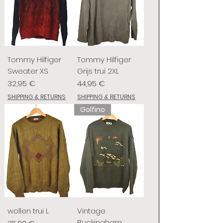
Tommy Hilfiger
Tommy Hilfiger
Sweater XS
Grijs trui 2XL
Prix
Prix
32,95 €
44,95 €
SHIPPING & RETURNS
SHIPPING & RETURNS
Golfino
wollen trui L
Vintage
Buckingham
Prix