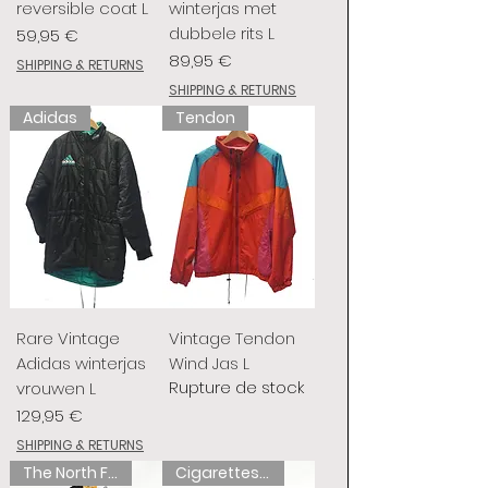
reversible coat L
winterjas met
dubbele rits L
Prix
59,95 €
Prix
89,95 €
SHIPPING & RETURNS
SHIPPING & RETURNS
Adidas
Tendon
Rare Vintage
Vintage Tendon
Adidas winterjas
Wind Jas L
Rupture de stock
vrouwen L
Prix
129,95 €
SHIPPING & RETURNS
The North Face
Cigarettes de chameau