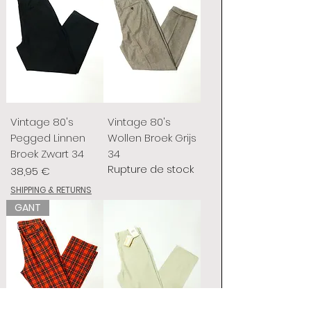
Vintage 80's
Vintage 80's
Pegged Linnen
Wollen Broek Grijs
Broek Zwart 34
34
Rupture de stock
Prix
38,95 €
SHIPPING & RETURNS
GANT