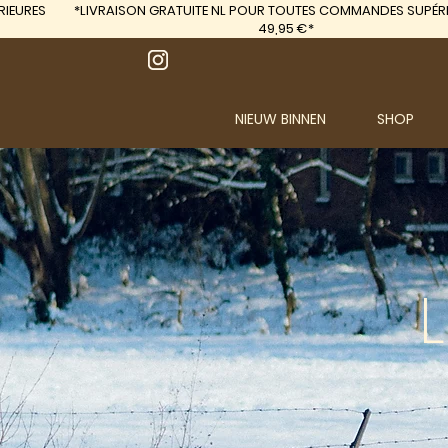
IEURES
*LIVRAISON GRATUITE
NL POUR TOUTES COMMANDES SUPÉRI
49,95 €*
NIEUW BINNEN
SHOP
L