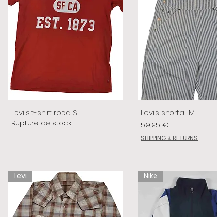
Levi's t-shirt rood S
Levi's shortall M
Rupture de stock
Prix
59,95 €
SHIPPING & RETURNS
Levi
Nike