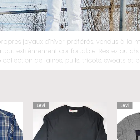
ropres joyaux d'hiver préférés, vendus à la 
surtout extrêmement confortable. Restez au c
 collection de laines, pulls, tricots, sweats et 
Levi
Levi