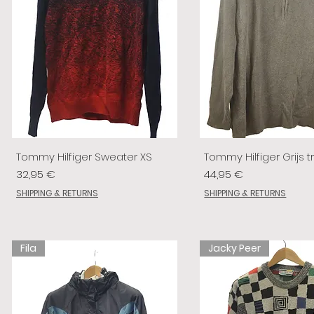
Tommy Hilfiger Sweater XS
Tommy Hilfiger Grijs tr
Prix
Prix
32,95 €
44,95 €
SHIPPING & RETURNS
SHIPPING & RETURNS
Fila
Jacky Peer