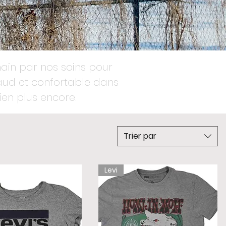
main par nos soins pour
haud et confortable dans
bien plus encore.
Trier par
Levi