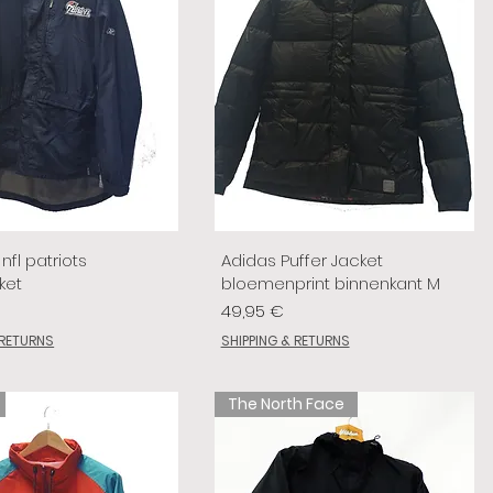
nfl patriots
Adidas Puffer Jacket
ket
bloemenprint binnenkant M
Prix
49,95 €
 RETURNS
SHIPPING & RETURNS
The North Face