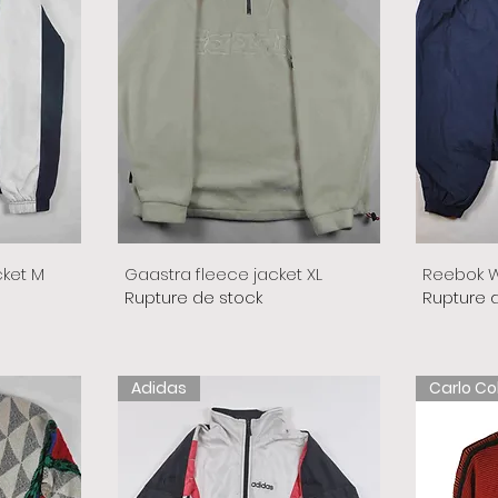
cket M
Gaastra fleece jacket XL
Reebok W
Rupture de stock
Rupture 
Adidas
Carlo Co