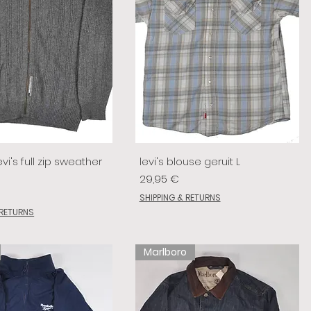
vi's full zip sweather
levi's blouse geruit L
Prix
29,95 €
SHIPPING & RETURNS
 RETURNS
Marlboro