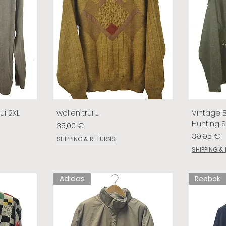
ui 2XL
wollen trui L
Vintage 
Hunting 
Prix
35,00 €
Prix
39,95 €
SHIPPING & RETURNS
SHIPPING &
Adidas
Reebok