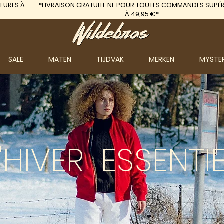
EURES À
*LIVRAISON GRATUITE
NL POUR TOUTES COMMANDES SUPÉR
À 49,95 €*
SALE
MATEN
TIJDVAK
MERKEN
MYSTE
'HIVER
ESSENTIE