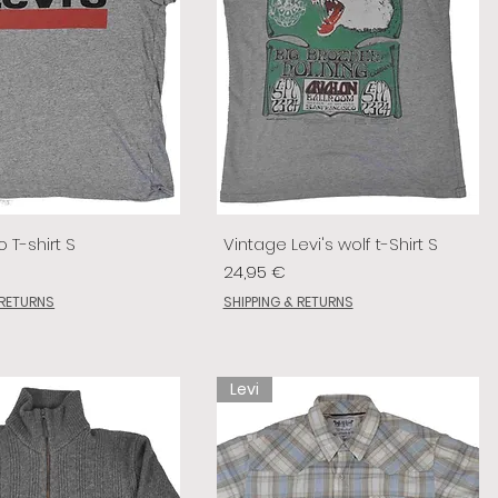
o T-shirt S
Vintage Levi's wolf t-Shirt S
Prix
24,95 €
 RETURNS
SHIPPING & RETURNS
Levi