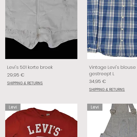
Levi's 501 korte broek
Vintage Levi's blouse
gestreept L
Prix
29,95 €
Prix
34,95 €
SHIPPING & RETURNS
SHIPPING & RETURNS
Levi
Levi