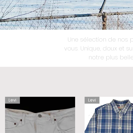
Une sélection de nos p
vous. Unique, doux et 
notre plus belle
Levi
Levi