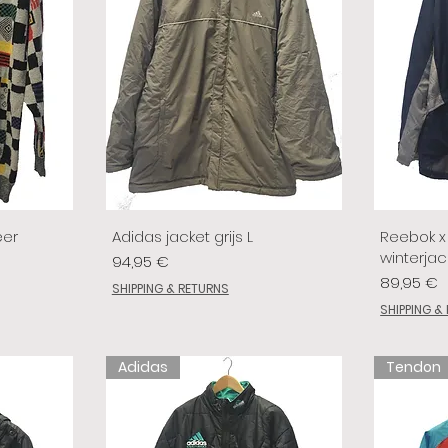
eer
Adidas jacket grijs L
Reebok x 
winterjac
Prix
94,95 €
Prix
89,95 €
SHIPPING & RETURNS
SHIPPING &
Adidas
Tendon