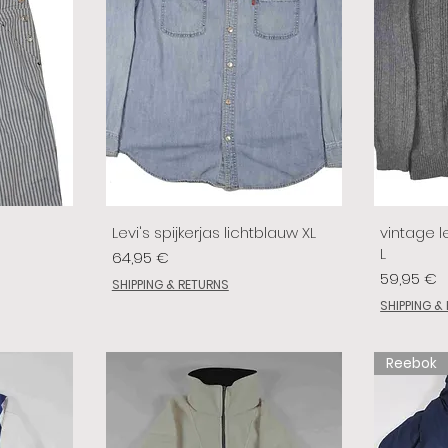
Levi's spijkerjas lichtblauw XL
vintage le
L
Prix
64,95 €
Prix
59,95 €
SHIPPING & RETURNS
SHIPPING &
Reebok