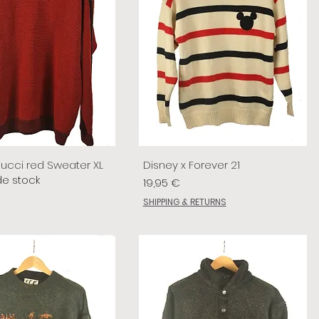
lucci red Sweater XL
Disney x Forever 21
de stock
Prix
19,95 €
SHIPPING & RETURNS