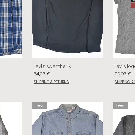
Levi's sweather XL
Levi's log
Prix
Prix
54,95 €
29,95 €
SHIPPING & RETURNS
SHIPPING &
Levi
Levi