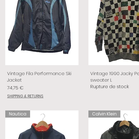
Vintage Fila Performance Ski
Vintage 1990 Jacky P
Jacket
sweater L
Rupture de stock
Prix
74,75 €
SHIPPING & RETURNS
Nautica
Calvin Klein