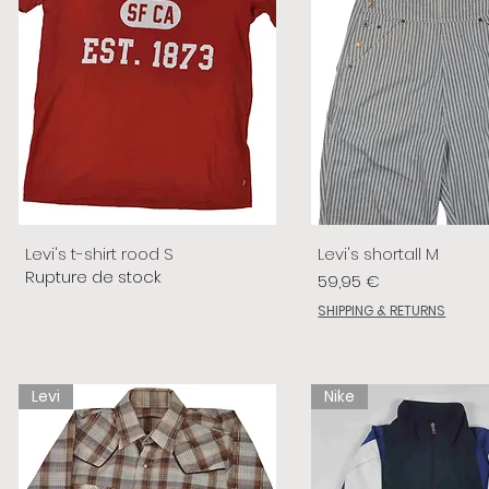
Levi's t-shirt rood S
Levi's shortall M
Rupture de stock
Prix
59,95 €
SHIPPING & RETURNS
Levi
Nike