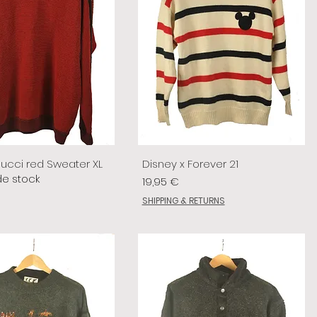
lucci red Sweater XL
Disney x Forever 21
de stock
Prix
19,95 €
SHIPPING & RETURNS