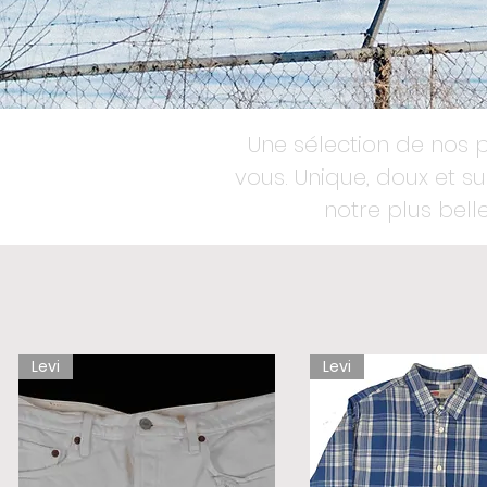
Une sélection de nos p
vous. Unique, doux et 
notre plus belle
Levi
Levi