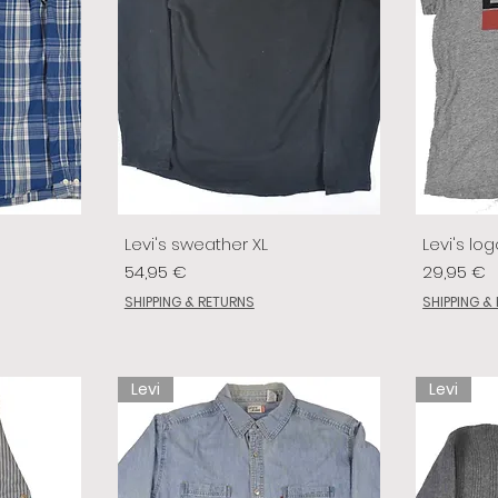
Levi's sweather XL
Levi's log
Prix
Prix
54,95 €
29,95 €
SHIPPING & RETURNS
SHIPPING &
Levi
Levi