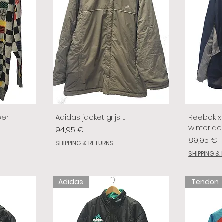
eer
Adidas jacket grijs L
Reebok x 
winterjac
Prix
94,95 €
Prix
89,95 €
SHIPPING & RETURNS
SHIPPING &
Adidas
Tendon