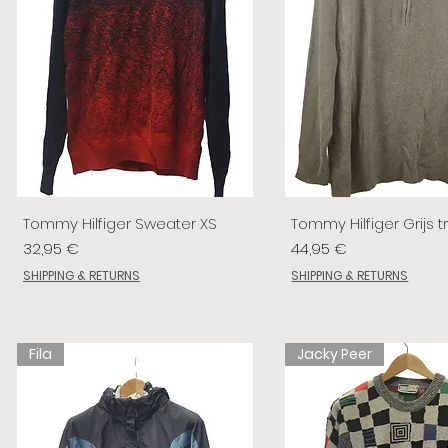
Tommy Hilfiger Sweater XS
Tommy Hilfiger Grijs tr
Prix
Prix
32,95 €
44,95 €
SHIPPING & RETURNS
SHIPPING & RETURNS
Fila
Jacky Peer