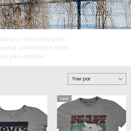
main par nos soins pour
haud et confortable dans
bien plus encore.
Trier par
Levi