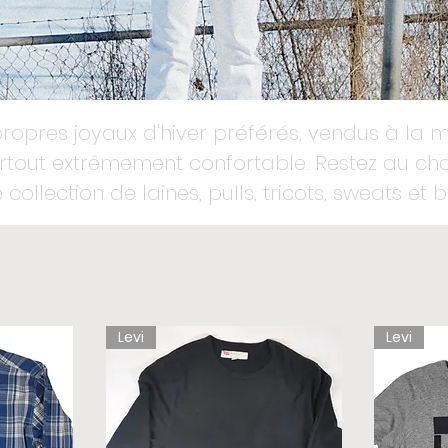
ropres joyaux d'hiver préférés, vendus à la 
surtout extrêmement confortable. Restez au c
 collection de laines, pulls, tricots, sweats et 
Levi
Levi