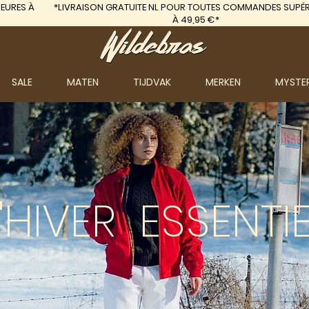
EURES À
*LIVRAISON GRATUITE
NL POUR TOUTES COMMANDES SUPÉR
À 49,95 €*
SALE
MATEN
TIJDVAK
MERKEN
MYSTE
'HIVER
ESSENTIE