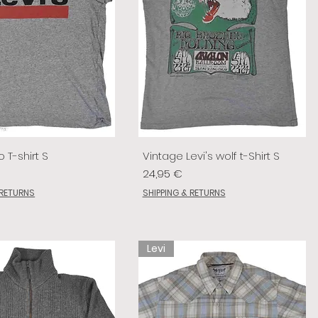
o T-shirt S
Vintage Levi's wolf t-Shirt S
Prix
24,95 €
 RETURNS
SHIPPING & RETURNS
Levi