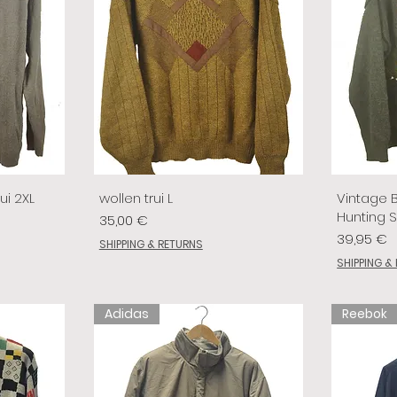
ui 2XL
wollen trui L
Vintage 
Hunting 
Prix
35,00 €
Prix
39,95 €
SHIPPING & RETURNS
SHIPPING &
Adidas
Reebok