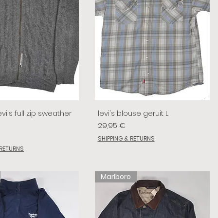
vi's full zip sweather
levi's blouse geruit L
Prix
29,95 €
SHIPPING & RETURNS
 RETURNS
Marlboro