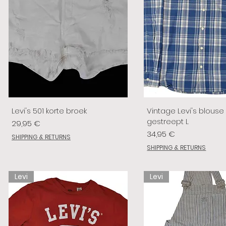
Levi's 501 korte broek
Vintage Levi's blouse
gestreept L
Prix
29,95 €
Prix
34,95 €
SHIPPING & RETURNS
SHIPPING & RETURNS
Levi
Levi