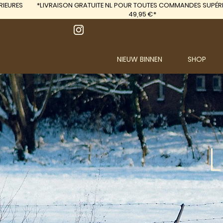
IEURES
*LIVRAISON GRATUITE
NL POUR TOUTES COMMANDES SUPÉRI
49,95 €*
NIEUW BINNEN
SHOP
L