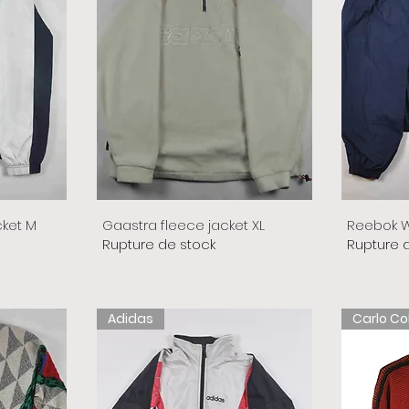
cket M
Gaastra fleece jacket XL
Reebok W
Rupture de stock
Rupture 
Adidas
Carlo Co