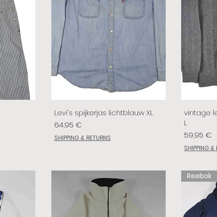
Levi's spijkerjas lichtblauw XL
vintage le
L
Prix
64,95 €
Prix
59,95 €
SHIPPING & RETURNS
SHIPPING &
Reebok