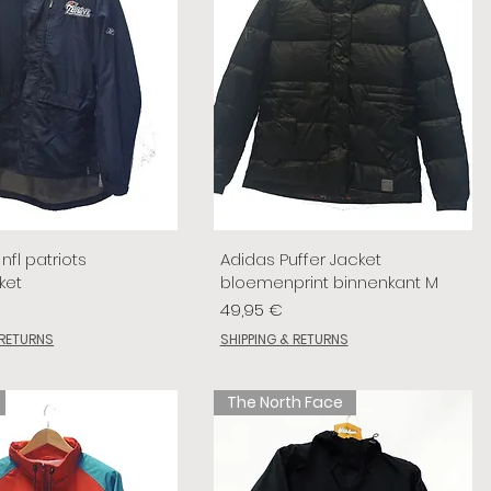
nfl patriots
Adidas Puffer Jacket
ket
bloemenprint binnenkant M
Prix
49,95 €
 RETURNS
SHIPPING & RETURNS
The North Face