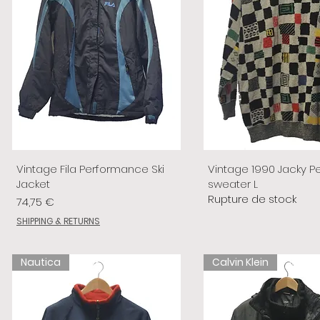
Vintage Fila Performance Ski
Vintage 1990 Jacky P
Jacket
sweater L
Rupture de stock
Prix
74,75 €
SHIPPING & RETURNS
Nautica
Calvin Klein