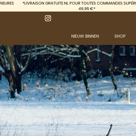
IEURES
*LIVRAISON GRATUITE
NL POUR TOUTES COMMANDES SUPÉRI
49,95 €*
NIEUW BINNEN
SHOP
L