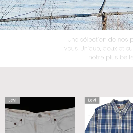
Une sélection de nos p
vous. Unique, doux et 
notre plus belle
Levi
Levi