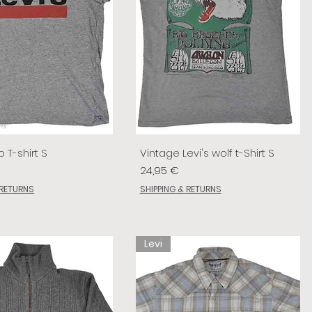
o T-shirt S
Vintage Levi's wolf t-Shirt S
Prix
24,95 €
 RETURNS
SHIPPING & RETURNS
Levi