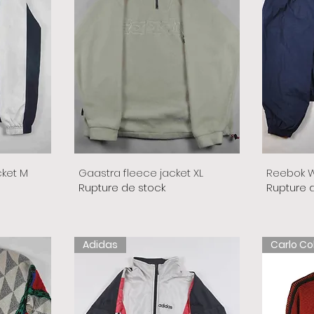
cket M
Gaastra fleece jacket XL
Reebok W
Rupture de stock
Rupture 
Adidas
Carlo Co