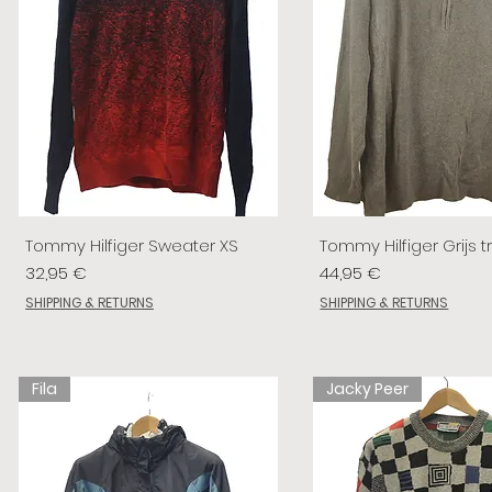
Tommy Hilfiger Sweater XS
Tommy Hilfiger Grijs tr
Prix
Prix
32,95 €
44,95 €
SHIPPING & RETURNS
SHIPPING & RETURNS
Fila
Jacky Peer