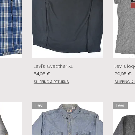
Levi's sweather XL
Levi's log
Prix
Prix
54,95 €
29,95 €
SHIPPING & RETURNS
SHIPPING &
Levi
Levi