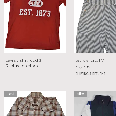
Levi's t-shirt rood S
Levi's shortall M
Rupture de stock
Prix
59,95 €
SHIPPING & RETURNS
Levi
Nike