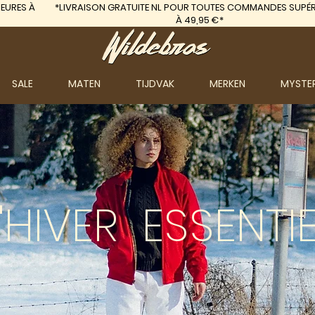
EURES À
*LIVRAISON GRATUITE
NL POUR TOUTES COMMANDES SUPÉR
À 49,95 €*
SALE
MATEN
TIJDVAK
MERKEN
MYSTE
'HIVER
ESSENTIE