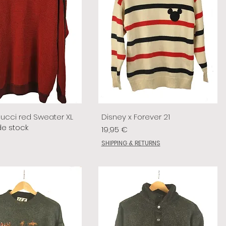
lucci red Sweater XL
Disney x Forever 21
de stock
Prix
19,95 €
SHIPPING & RETURNS