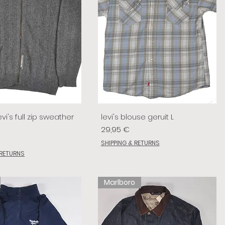
vi's full zip sweather
levi's blouse geruit L
Prix
29,95 €
SHIPPING & RETURNS
 RETURNS
Marlboro