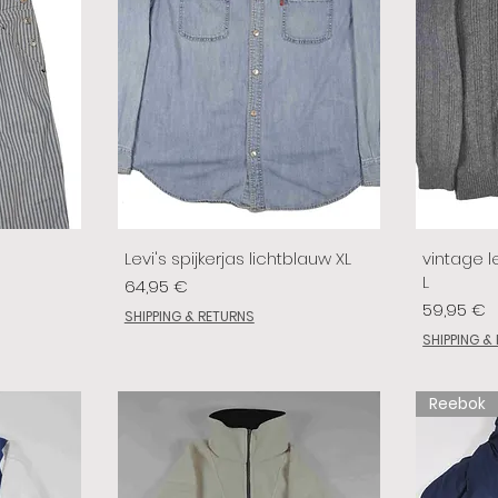
Levi's spijkerjas lichtblauw XL
vintage le
L
Prix
64,95 €
Prix
59,95 €
SHIPPING & RETURNS
SHIPPING &
Reebok