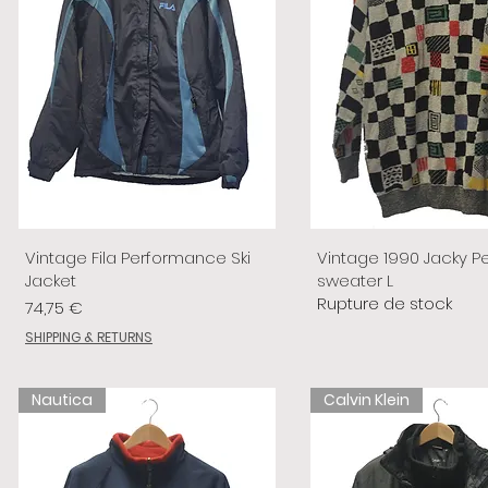
Vintage Fila Performance Ski
Vintage 1990 Jacky P
Jacket
sweater L
Rupture de stock
Prix
74,75 €
SHIPPING & RETURNS
Nautica
Calvin Klein