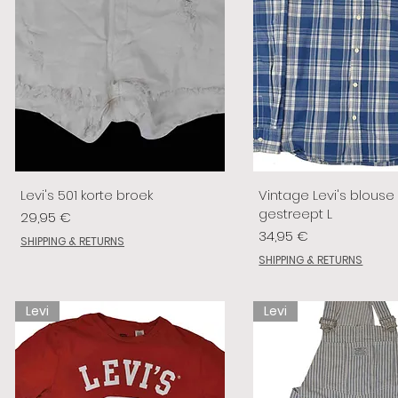
Levi's 501 korte broek
Vintage Levi's blouse
gestreept L
Prix
29,95 €
Prix
34,95 €
SHIPPING & RETURNS
SHIPPING & RETURNS
Levi
Levi