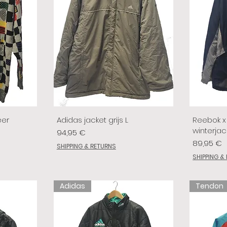
eer
Adidas jacket grijs L
Reebok x 
winterjac
Prix
94,95 €
Prix
89,95 €
SHIPPING & RETURNS
SHIPPING &
Adidas
Tendon