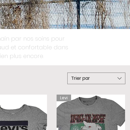
main par nos soins pour
haud et confortable dans
bien plus encore.
Trier par
Levi