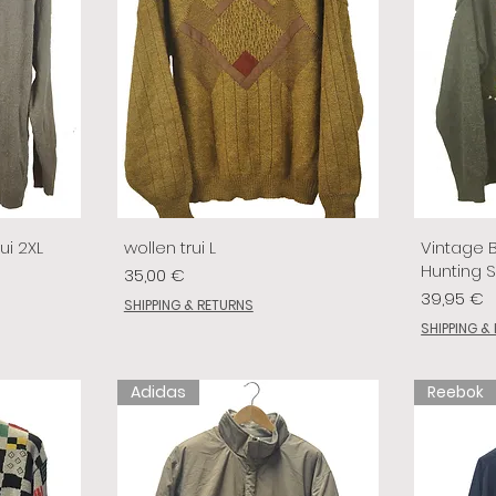
ui 2XL
wollen trui L
Vintage 
Hunting 
Prix
35,00 €
Prix
39,95 €
SHIPPING & RETURNS
SHIPPING &
Adidas
Reebok