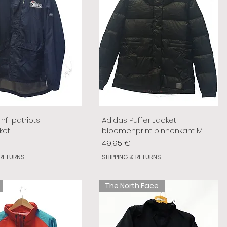
nfl patriots
Adidas Puffer Jacket
ket
bloemenprint binnenkant M
Prix
49,95 €
 RETURNS
SHIPPING & RETURNS
The North Face