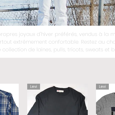
ropres joyaux d'hiver préférés, vendus à la 
surtout extrêmement confortable. Restez au c
 collection de laines, pulls, tricots, sweats et 
Levi
Levi