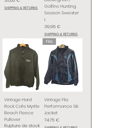
35,00 €
Golfino Hunting
SHIPPING & RETURNS
Season Sweater
L
Prix
39,95 €
SHIPPING & RETURNS
Fila
Vintage Hard
Vintage Fila
Rock Cafe Myrtle
Performance Ski
Beach Fleece
Jacket
Pullover
Prix
74,75 €
Rupture de stock
SHIPPING & RETURNS