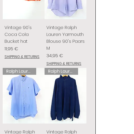
Vintage 90's
Vintage Ralph
Coca Cola
Lauren Yarmouth
Bucket hat
Blouse 90's Paars
M
Prix
11,95 €
Prix
34,95 €
SHIPPING & RETURNS
SHIPPING & RETURNS
Ralph Lauren
Ralph Lauren
Vintage Ralph
Vintage Ralph