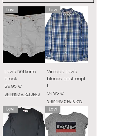
Levi
Levi
Levi's 501 korte
Vintage Levi's
broek
blouse gestreept
L
Prix
29,95 €
Prix
34,95 €
SHIPPING & RETURNS
SHIPPING & RETURNS
Levi
Levi