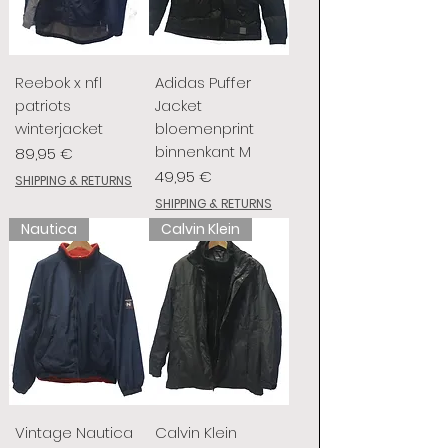
Reebok x nfl
Adidas Puffer
patriots
Jacket
winterjacket
bloemenprint
binnenkant M
Prix
89,95 €
Prix
49,95 €
SHIPPING & RETURNS
SHIPPING & RETURNS
Nautica
Calvin Klein
Vintage Nautica
Calvin Klein