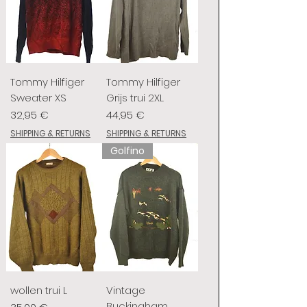
Tommy Hilfiger
Tommy Hilfiger
Sweater XS
Grijs trui 2XL
Prix
Prix
32,95 €
44,95 €
SHIPPING & RETURNS
SHIPPING & RETURNS
Golfino
wollen trui L
Vintage
Buckingham
Prix