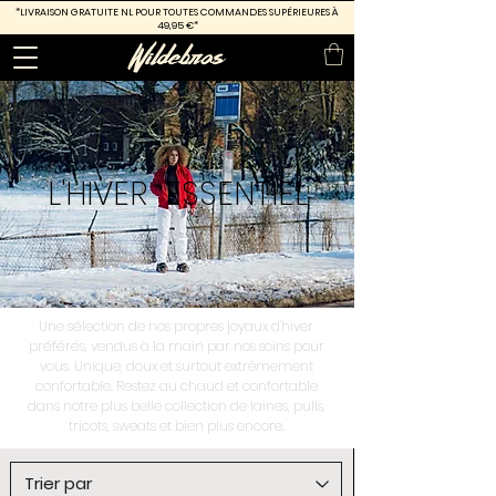
*LIVRAISON GRATUITE
NL POUR TOUTES COMMANDES SUPÉRIEURES À
49,95 €*
L'HIVER
ESSENTIEL
Une sélection de nos propres joyaux d'hiver
préférés, vendus à la main par nos soins pour
vous. Unique, doux et surtout extrêmement
confortable. Restez au chaud et confortable
dans notre plus belle collection de laines, pulls,
tricots, sweats et bien plus encore.