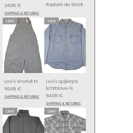
Rupture de stock
Prix
24,95 €
SHIPPING & RETURNS
Levi
Levi
Levi's shortall M
Levi's spijkerjas
lichtblauw XL
Prix
59,95 €
Prix
64,95 €
SHIPPING & RETURNS
SHIPPING & RETURNS
Levi
Levi