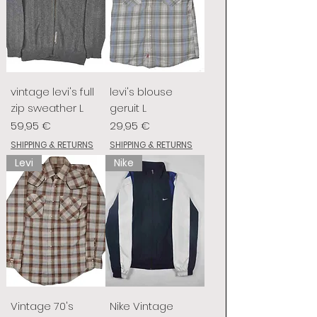
vintage levi's full
levi's blouse
zip sweather L
geruit L
Prix
Prix
59,95 €
29,95 €
SHIPPING & RETURNS
SHIPPING & RETURNS
Levi
Nike
Vintage 70's
Nike Vintage