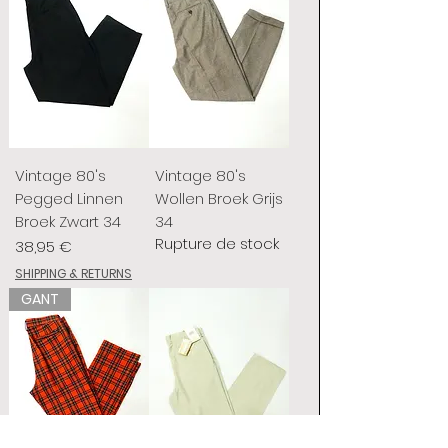
Vintage 80's
Vintage 80's
Pegged Linnen
Wollen Broek Grijs
Broek Zwart 34
34
Rupture de stock
Prix
38,95 €
SHIPPING & RETURNS
GANT