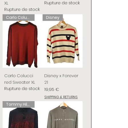
Rupture de stock
XL
Rupture de stock
Carlo Colucci
Disney
Carlo Colucci
Disney x Forever
red Sweater XL
21
Rupture de stock
Prix
19,95 €
SHIPPING & RETURNS
Tommy Hilfiger