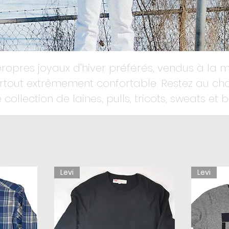
ropres joyaux d'hiver préférés, vendus à la 
surtout extrêmement confortable. Restez au c
 collection de laines, pulls, tricots, sweats et 
Levi
Levi