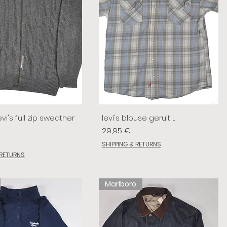
vi's full zip sweather
levi's blouse geruit L
Prix
29,95 €
SHIPPING & RETURNS
 RETURNS
Marlboro