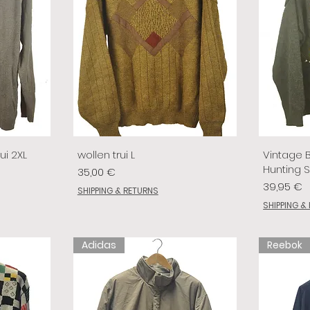
ui 2XL
wollen trui L
Vintage 
Hunting 
Prix
35,00 €
Prix
39,95 €
SHIPPING & RETURNS
SHIPPING &
Adidas
Reebok