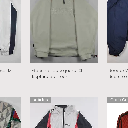
cket M
Gaastra fleece jacket XL
Reebok W
Rupture de stock
Rupture 
Adidas
Carlo Co