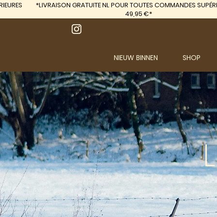
IEURES
*LIVRAISON GRATUITE
NL POUR TOUTES COMMANDES SUPÉRI
49,95 €*
NIEUW BINNEN
SHOP
L