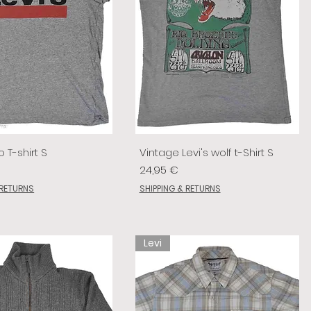
o T-shirt S
Vintage Levi's wolf t-Shirt S
Prix
24,95 €
 RETURNS
SHIPPING & RETURNS
Levi