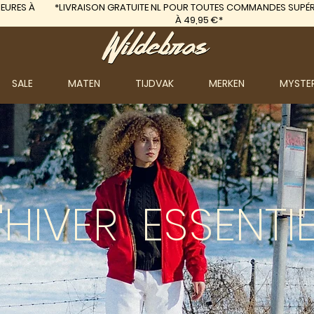
EURES À
*LIVRAISON GRATUITE
NL POUR TOUTES COMMANDES SUPÉR
À 49,95 €*
SALE
MATEN
TIJDVAK
MERKEN
MYSTE
'HIVER
ESSENTIE