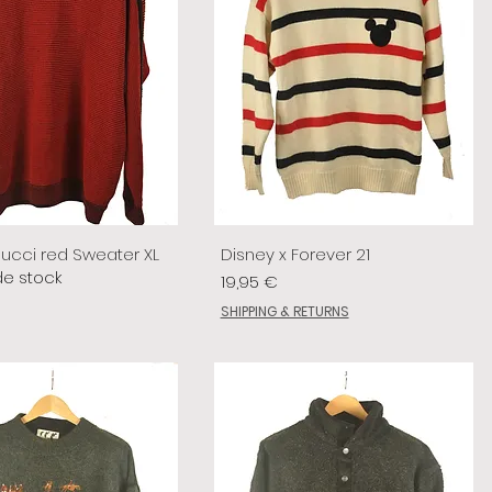
lucci red Sweater XL
Disney x Forever 21
de stock
Prix
19,95 €
SHIPPING & RETURNS