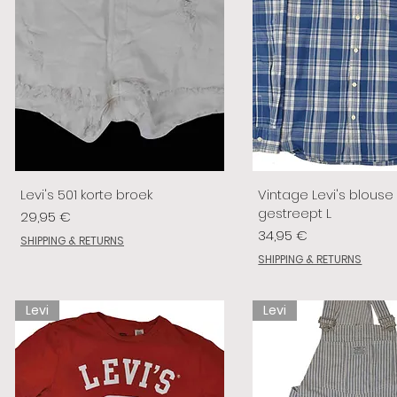
Levi's 501 korte broek
Vintage Levi's blouse
gestreept L
Prix
29,95 €
Prix
34,95 €
SHIPPING & RETURNS
SHIPPING & RETURNS
Levi
Levi