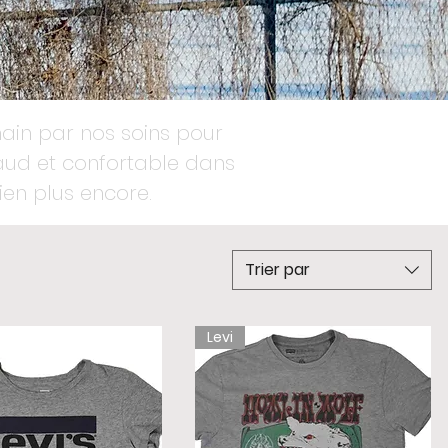
main par nos soins pour
haud et confortable dans
bien plus encore.
Trier par
Levi