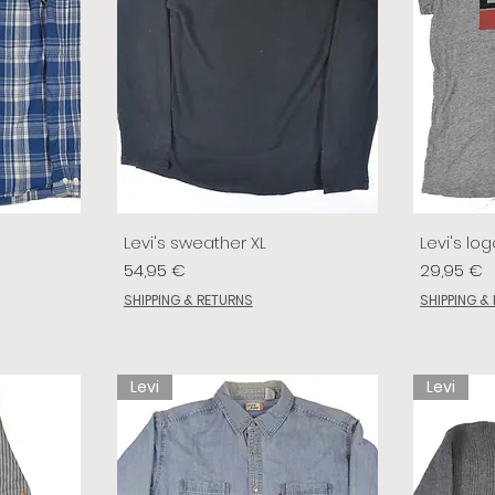
Levi's sweather XL
Levi's log
Prix
Prix
54,95 €
29,95 €
SHIPPING & RETURNS
SHIPPING &
Levi
Levi