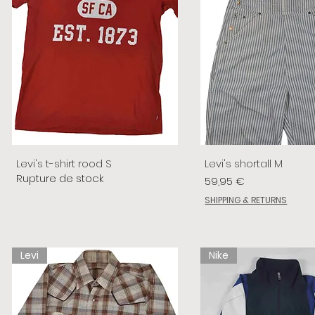
Levi's t-shirt rood S
Levi's shortall M
Rupture de stock
Prix
59,95 €
SHIPPING & RETURNS
Levi
Nike