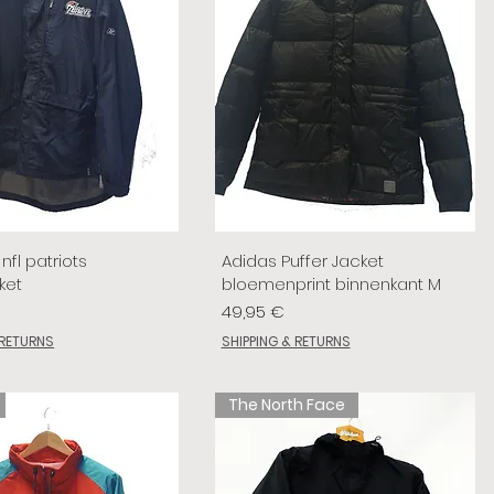
nfl patriots
Adidas Puffer Jacket
ket
bloemenprint binnenkant M
Prix
49,95 €
 RETURNS
SHIPPING & RETURNS
The North Face