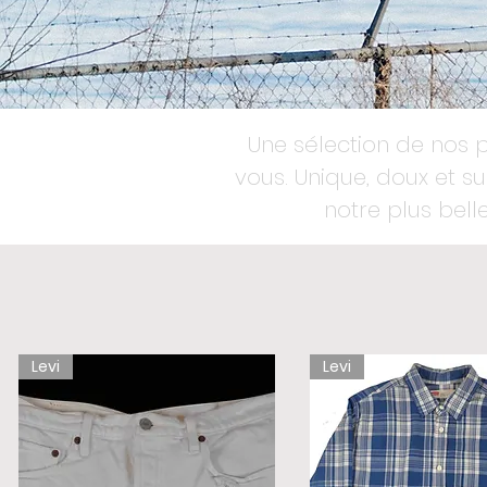
Une sélection de nos p
vous. Unique, doux et 
notre plus belle
Levi
Levi