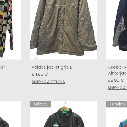
eer
Adidas jacket grijs L
Reebok x 
winterjac
Prix
94,95 €
Prix
89,95 €
SHIPPING & RETURNS
SHIPPING &
Adidas
Tendon