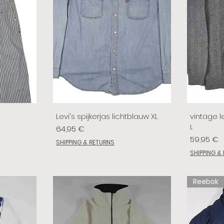
Levi's spijkerjas lichtblauw XL
vintage le
L
Prix
64,95 €
Prix
59,95 €
SHIPPING & RETURNS
SHIPPING &
Reebok