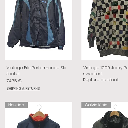
Vintage Fila Performance Ski
Vintage 1990 Jacky P
Jacket
sweater L
Rupture de stock
Prix
74,75 €
SHIPPING & RETURNS
Nautica
Calvin Klein