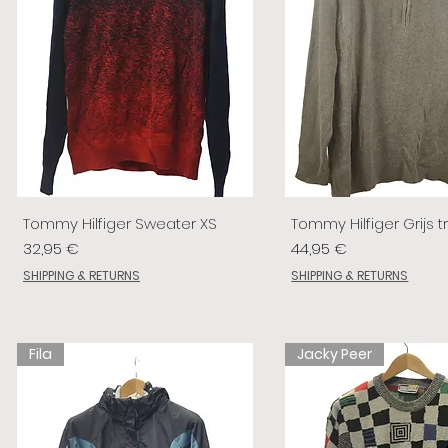
Tommy Hilfiger Sweater XS
Tommy Hilfiger Grijs tr
Prix
Prix
32,95 €
44,95 €
SHIPPING & RETURNS
SHIPPING & RETURNS
Fila
Jacky Peer