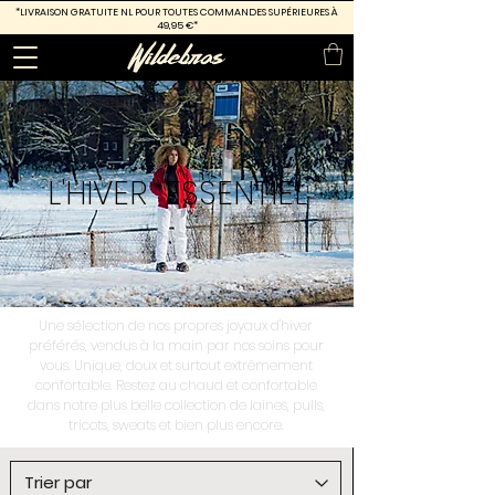
*LIVRAISON GRATUITE
NL POUR TOUTES COMMANDES SUPÉRIEURES À
49,95 €*
L'HIVER
ESSENTIEL
Une sélection de nos propres joyaux d'hiver
préférés, vendus à la main par nos soins pour
vous. Unique, doux et surtout extrêmement
confortable. Restez au chaud et confortable
dans notre plus belle collection de laines, pulls,
tricots, sweats et bien plus encore.