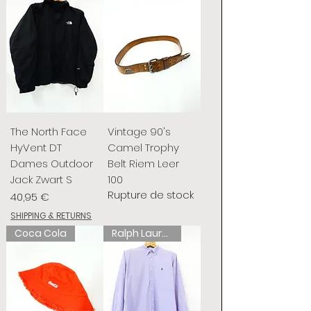
The North Face
Vintage 90's
HyVent DT
Camel Trophy
Dames Outdoor
Belt Riem Leer
Jack Zwart S
100
Rupture de stock
Prix
40,95 €
SHIPPING & RETURNS
Coca Cola
Ralph Lauren