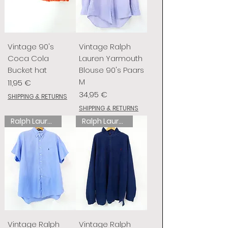
Vintage 90's
Vintage Ralph
Coca Cola
Lauren Yarmouth
Bucket hat
Blouse 90's Paars
M
Prix
11,95 €
Prix
34,95 €
SHIPPING & RETURNS
SHIPPING & RETURNS
Ralph Lauren
Ralph Lauren
Vintage Ralph
Vintage Ralph