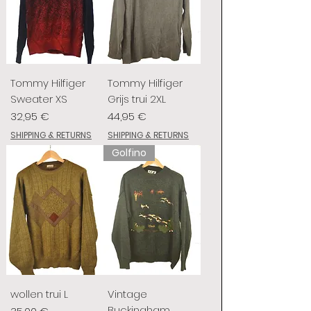
Tommy Hilfiger
Tommy Hilfiger
Sweater XS
Grijs trui 2XL
Prix
Prix
32,95 €
44,95 €
SHIPPING & RETURNS
SHIPPING & RETURNS
Golfino
wollen trui L
Vintage
Buckingham
Prix