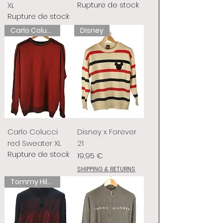
Rupture de stock
XL
Rupture de stock
Carlo Colucci
Disney
Carlo Colucci
Disney x Forever
red Sweater XL
21
Rupture de stock
Prix
19,95 €
SHIPPING & RETURNS
Tommy Hilfiger