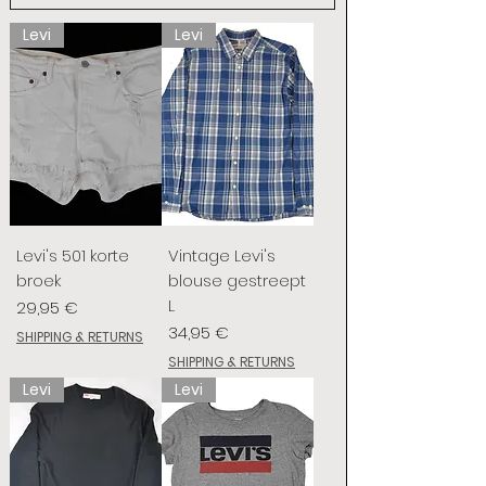
Levi
Levi
Levi's 501 korte
Vintage Levi's
broek
blouse gestreept
L
Prix
29,95 €
Prix
34,95 €
SHIPPING & RETURNS
SHIPPING & RETURNS
Levi
Levi