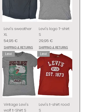
Levi's sweather
Levi's logo T-shirt
XL
S
Prix
Prix
54,95 €
29,95 €
SHIPPING & RETURNS
SHIPPING & RETURNS
Levi
Levi
Vintage Levi's
Levi's t-shirt rood
wolf t-Shirt S
S