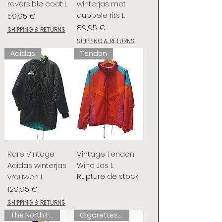
reversible coat L
winterjas met
dubbele rits L
Prix
59,95 €
Prix
89,95 €
SHIPPING & RETURNS
SHIPPING & RETURNS
Adidas
Tendon
Rare Vintage
Vintage Tendon
Adidas winterjas
Wind Jas L
Rupture de stock
vrouwen L
Prix
129,95 €
SHIPPING & RETURNS
The North Face
Cigarettes de chameau