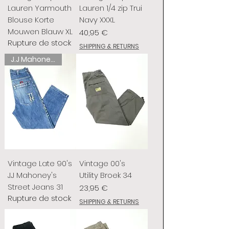
Lauren Yarmouth
Lauren 1/4 zip Trui
Blouse Korte
Navy XXXL
Mouwen Blauw XL
Prix
40,95 €
Rupture de stock
SHIPPING & RETURNS
J.J Mahoney's
Vintage Late 90's
Vintage 00's
J.J Mahoney's
Utility Broek 34
Street Jeans 31
Prix
23,95 €
Rupture de stock
SHIPPING & RETURNS