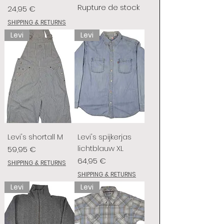
Rupture de stock
Prix
24,95 €
SHIPPING & RETURNS
Levi
Levi
Levi's shortall M
Levi's spijkerjas
lichtblauw XL
Prix
59,95 €
Prix
64,95 €
SHIPPING & RETURNS
SHIPPING & RETURNS
Levi
Levi