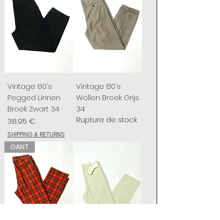
Vintage 80's
Vintage 80's
Pegged Linnen
Wollen Broek Grijs
Broek Zwart 34
34
Rupture de stock
Prix
38,95 €
SHIPPING & RETURNS
GANT