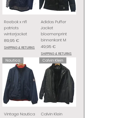
Reebok x nfl
Adidas Puffer
patriots
Jacket
winterjacket
bloemenprint
binnenkant M
Prix
89,95 €
Prix
49,95 €
SHIPPING & RETURNS
SHIPPING & RETURNS
Nautica
Calvin Klein
Vintage Nautica
Calvin Klein