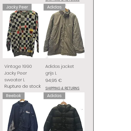
Jacky Peer
Adidas
Vintage 1990
Adidas jacket
Jacky Peer
grijs L
sweater L
Prix
94,95 €
Rupture de stock
SHIPPING & RETURNS
Reebok
Adidas