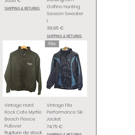
35,00 €
Golfino Hunting
SHIPPING & RETURNS
Season Sweater
L
Prix
39,95 €
SHIPPING & RETURNS
Fila
Vintage Hard
Vintage Fila
Rock Cafe Myrtle
Performance Ski
Beach Fleece
Jacket
Pullover
Prix
74,75 €
Rupture de stock
SHIPPING & RETURNS