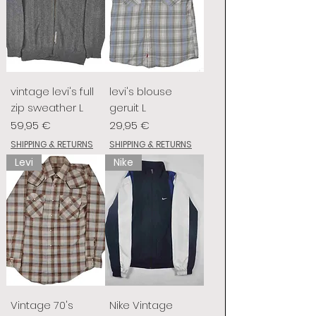
vintage levi's full
levi's blouse
zip sweather L
geruit L
Prix
Prix
59,95 €
29,95 €
SHIPPING & RETURNS
SHIPPING & RETURNS
Levi
Nike
Vintage 70's
Nike Vintage