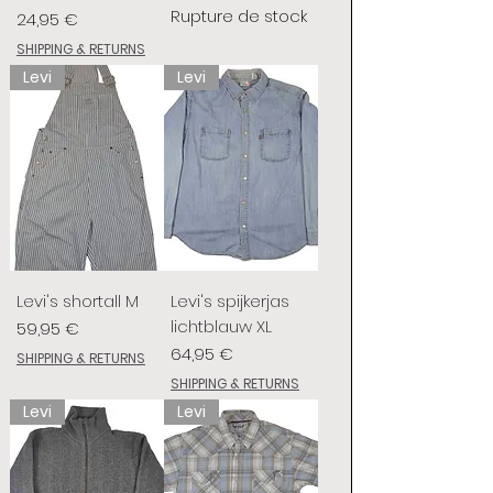
Rupture de stock
Prix
24,95 €
SHIPPING & RETURNS
Levi
Levi
Levi's shortall M
Levi's spijkerjas
lichtblauw XL
Prix
59,95 €
Prix
64,95 €
SHIPPING & RETURNS
SHIPPING & RETURNS
Levi
Levi