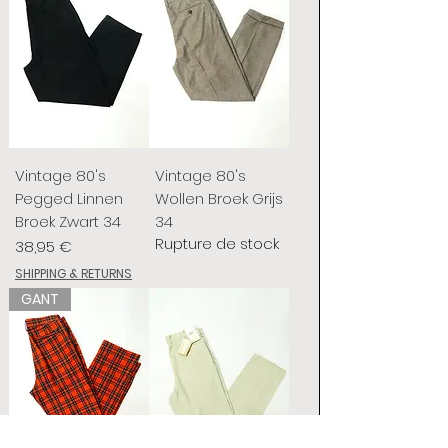
Vintage 80's
Vintage 80's
Pegged Linnen
Wollen Broek Grijs
Broek Zwart 34
34
Rupture de stock
Prix
38,95 €
SHIPPING & RETURNS
GANT