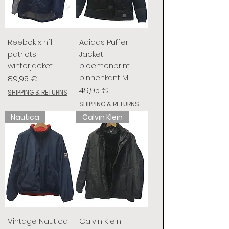
Reebok x nfl
Adidas Puffer
patriots
Jacket
winterjacket
bloemenprint
binnenkant M
Prix
89,95 €
Prix
49,95 €
SHIPPING & RETURNS
SHIPPING & RETURNS
Nautica
Calvin Klein
Vintage Nautica
Calvin Klein