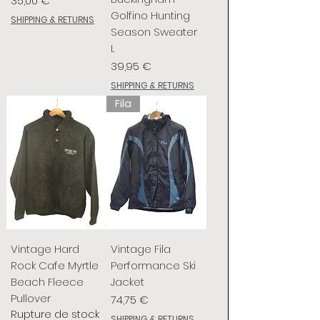
35,00 €
Golfino Hunting
SHIPPING & RETURNS
Season Sweater
L
Prix
39,95 €
SHIPPING & RETURNS
Fila
Vintage Hard
Vintage Fila
Rock Cafe Myrtle
Performance Ski
Beach Fleece
Jacket
Pullover
Prix
74,75 €
Rupture de stock
SHIPPING & RETURNS