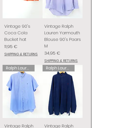
Vintage 90's
Vintage Ralph
Coca Cola
Lauren Yarmouth
Bucket hat
Blouse 90's Paars
M
Prix
11,95 €
Prix
34,95 €
SHIPPING & RETURNS
SHIPPING & RETURNS
Ralph Lauren
Ralph Lauren
Vintage Ralph
Vintage Ralph