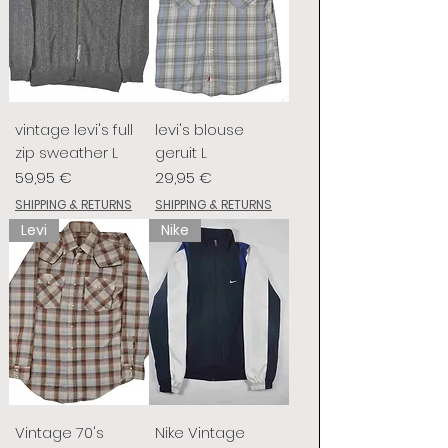
vintage levi's full
levi's blouse
zip sweather L
geruit L
Prix
Prix
59,95 €
29,95 €
SHIPPING & RETURNS
SHIPPING & RETURNS
Levi
Nike
Vintage 70's
Nike Vintage