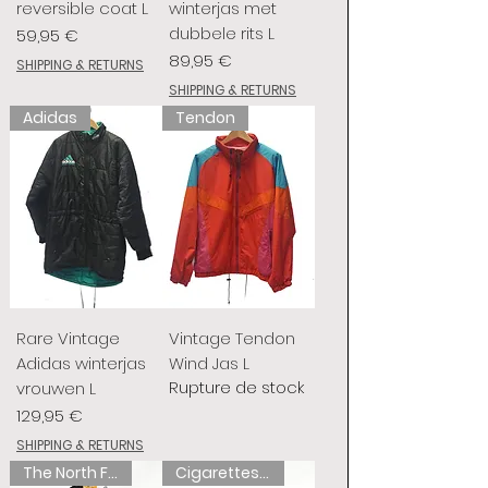
reversible coat L
winterjas met
dubbele rits L
Prix
59,95 €
Prix
89,95 €
SHIPPING & RETURNS
SHIPPING & RETURNS
Adidas
Tendon
Rare Vintage
Vintage Tendon
Adidas winterjas
Wind Jas L
Rupture de stock
vrouwen L
Prix
129,95 €
SHIPPING & RETURNS
The North Face
Cigarettes de chameau