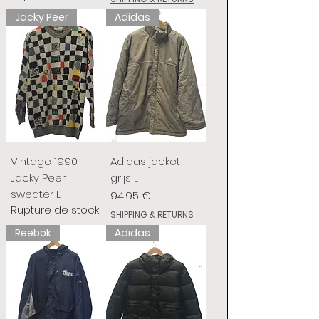
Jacky Peer
Adidas
Vintage 1990
Adidas jacket
Jacky Peer
grijs L
sweater L
Prix
94,95 €
Rupture de stock
SHIPPING & RETURNS
Reebok
Adidas