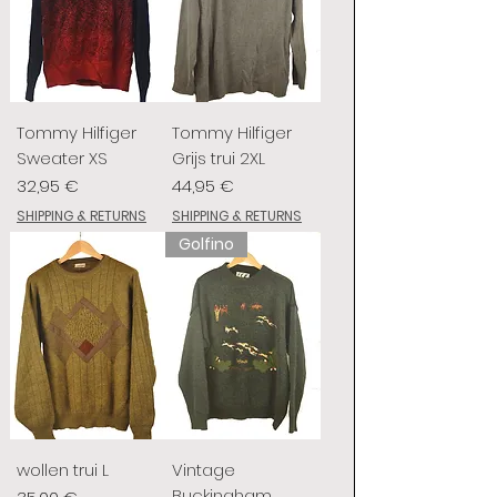
Tommy Hilfiger
Tommy Hilfiger
Sweater XS
Grijs trui 2XL
Prix
Prix
32,95 €
44,95 €
SHIPPING & RETURNS
SHIPPING & RETURNS
Golfino
wollen trui L
Vintage
Buckingham
Prix