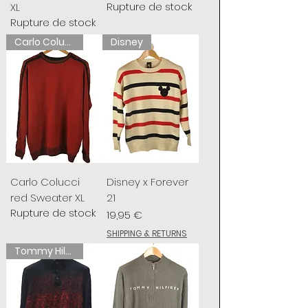
Rupture de stock
XL
Rupture de stock
Carlo Colucci
Disney
Carlo Colucci
Disney x Forever
red Sweater XL
21
Rupture de stock
Prix
19,95 €
SHIPPING & RETURNS
Tommy Hilfiger