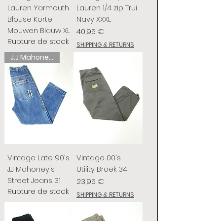
Lauren Yarmouth
Lauren 1/4 zip Trui
Blouse Korte
Navy XXXL
Mouwen Blauw XL
Prix
40,95 €
Rupture de stock
SHIPPING & RETURNS
J.J Mahoney's
Vintage Late 90's
Vintage 00's
J.J Mahoney's
Utility Broek 34
Street Jeans 31
Prix
23,95 €
Rupture de stock
SHIPPING & RETURNS