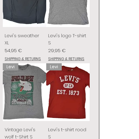
Levi's sweather
Levi's logo T-shirt
XL
S
Prix
Prix
54,95 €
29,95 €
SHIPPING & RETURNS
SHIPPING & RETURNS
Levi
Levi
Vintage Levi's
Levi's t-shirt rood
wolf t-Shirt S
S