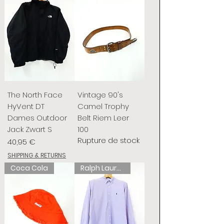
The North Face
Vintage 90's
HyVent DT
Camel Trophy
Dames Outdoor
Belt Riem Leer
Jack Zwart S
100
Rupture de stock
Prix
40,95 €
SHIPPING & RETURNS
Coca Cola
Ralph Lauren