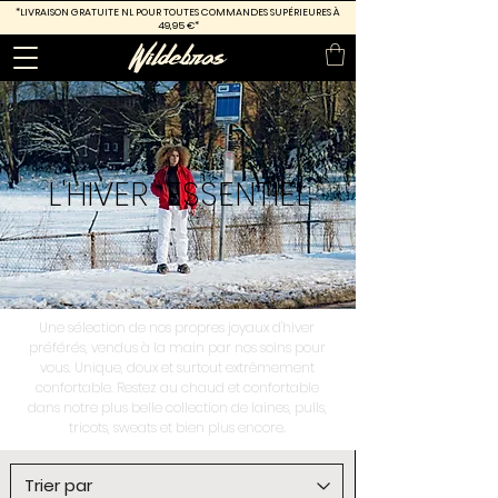
*LIVRAISON GRATUITE
NL POUR TOUTES COMMANDES SUPÉRIEURES À
49,95 €*
L'HIVER
ESSENTIEL
Une sélection de nos propres joyaux d'hiver
préférés, vendus à la main par nos soins pour
vous. Unique, doux et surtout extrêmement
confortable. Restez au chaud et confortable
dans notre plus belle collection de laines, pulls,
tricots, sweats et bien plus encore.