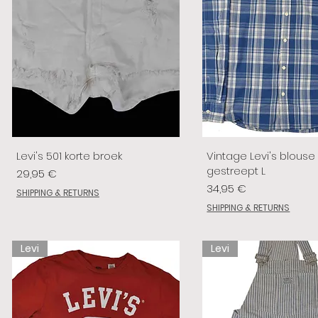
Levi's 501 korte broek
Vintage Levi's blouse
gestreept L
Prix
29,95 €
Prix
34,95 €
SHIPPING & RETURNS
SHIPPING & RETURNS
Levi
Levi