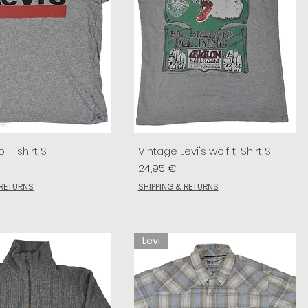
o T-shirt S
Vintage Levi's wolf t-Shirt S
Prix
24,95 €
 RETURNS
SHIPPING & RETURNS
Levi