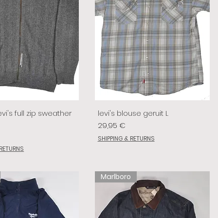
vi's full zip sweather
levi's blouse geruit L
Prix
29,95 €
SHIPPING & RETURNS
 RETURNS
Marlboro