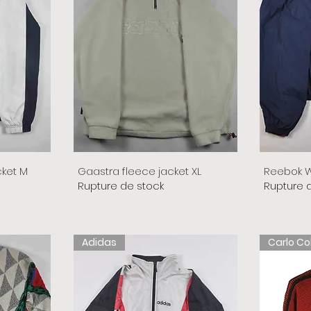
cket M
Gaastra fleece jacket XL
Reebok W
Rupture de stock
Rupture 
Adidas
Carlo Co