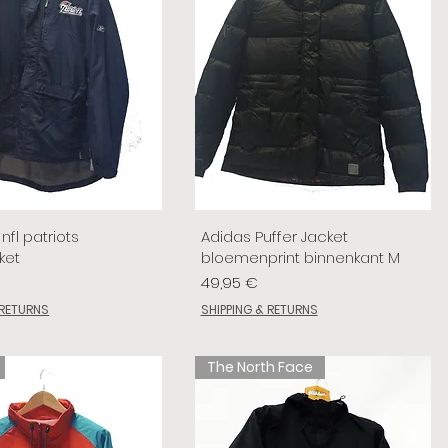
nfl patriots
Adidas Puffer Jacket
ket
bloemenprint binnenkant M
Prix
49,95 €
 RETURNS
SHIPPING & RETURNS
The North Face