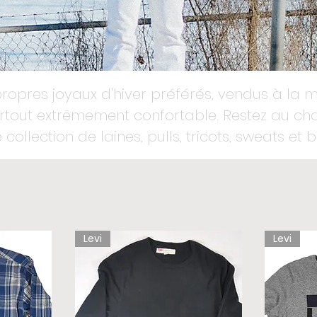
ropres joyaux d'hiver préférés, vendus à la 
surtout extrêmement confortable. Restez au c
 collection de laines, pulls, tricots, sweats et 
Levi
Levi