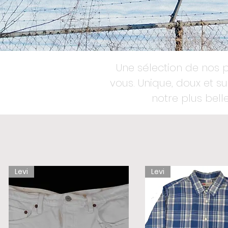
Une sélection de nos p
vous. Unique, doux et 
notre plus belle
Levi
Levi