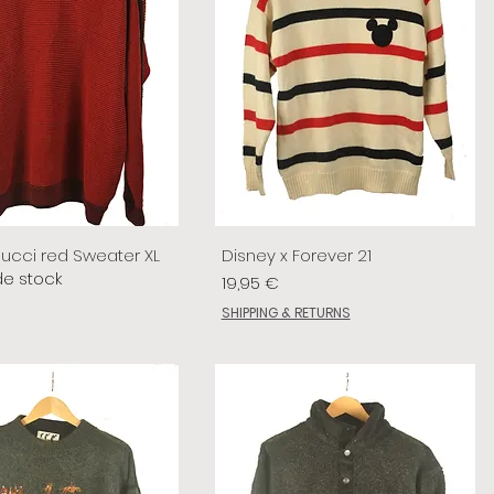
lucci red Sweater XL
Disney x Forever 21
de stock
Prix
19,95 €
SHIPPING & RETURNS