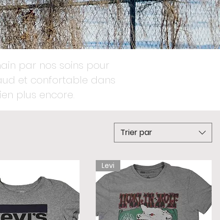
main par nos soins pour
haud et confortable dans
bien plus encore.
Trier par
Levi