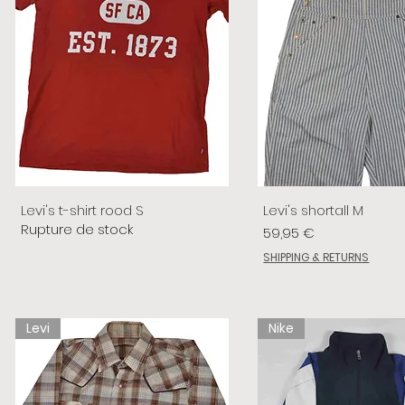
Levi's t-shirt rood S
Levi's shortall M
Rupture de stock
Prix
59,95 €
SHIPPING & RETURNS
Levi
Nike