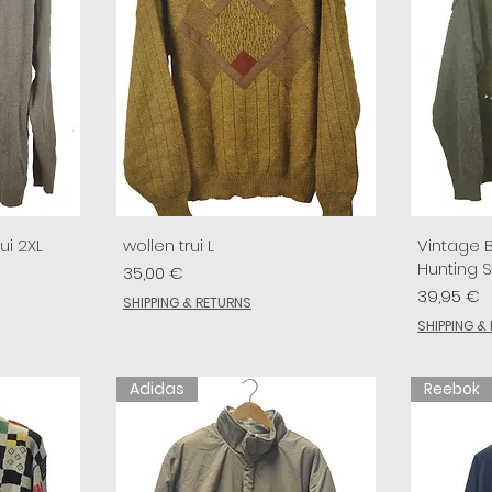
ui 2XL
wollen trui L
Vintage 
Hunting 
Prix
35,00 €
Prix
39,95 €
SHIPPING & RETURNS
SHIPPING &
Adidas
Reebok