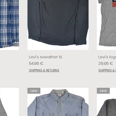
Levi's sweather XL
Levi's log
Prix
Prix
54,95 €
29,95 €
SHIPPING & RETURNS
SHIPPING &
Levi
Levi