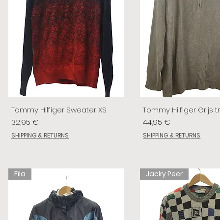
Tommy Hilfiger Sweater XS
Tommy Hilfiger Grijs tr
Prix
Prix
32,95 €
44,95 €
SHIPPING & RETURNS
SHIPPING & RETURNS
Fila
Jacky Peer