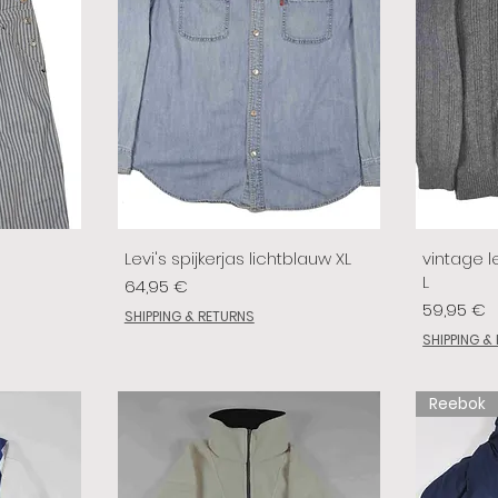
Levi's spijkerjas lichtblauw XL
vintage le
L
Prix
64,95 €
Prix
59,95 €
SHIPPING & RETURNS
SHIPPING &
Reebok