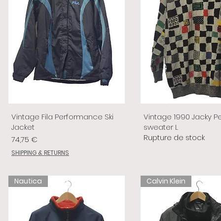
Vintage Fila Performance Ski
Vintage 1990 Jacky P
Jacket
sweater L
Rupture de stock
Prix
74,75 €
SHIPPING & RETURNS
Nautica
Calvin Klein