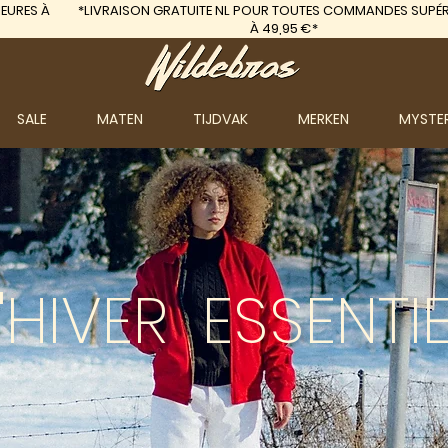
EURES À
*LIVRAISON GRATUITE
NL POUR TOUTES COMMANDES SUPÉR
À 49,95 €*
SALE
MATEN
TIJDVAK
MERKEN
MYSTE
'HIVER
ESSENTIE