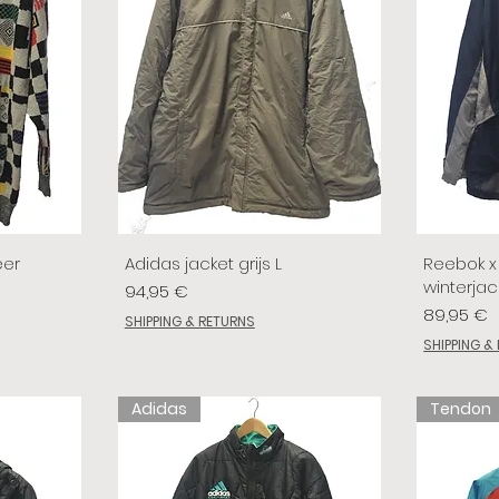
eer
Adidas jacket grijs L
Reebok x 
winterjac
Prix
94,95 €
Prix
89,95 €
SHIPPING & RETURNS
SHIPPING &
Adidas
Tendon