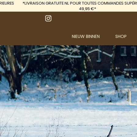
IEURES
*LIVRAISON GRATUITE
NL POUR TOUTES COMMANDES SUPÉRI
49,95 €*
NIEUW BINNEN
SHOP
L