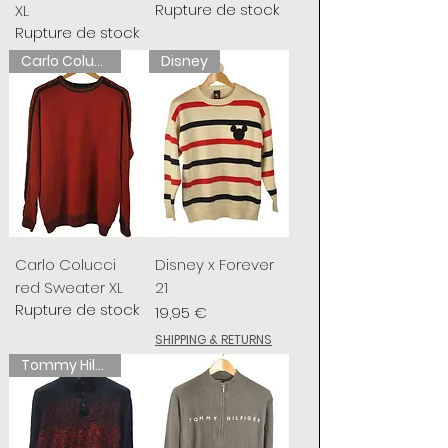
Rupture de stock
XL
Rupture de stock
Carlo Colucci
Disney
Carlo Colucci
Disney x Forever
red Sweater XL
21
Rupture de stock
Prix
19,95 €
SHIPPING & RETURNS
Tommy Hilfiger