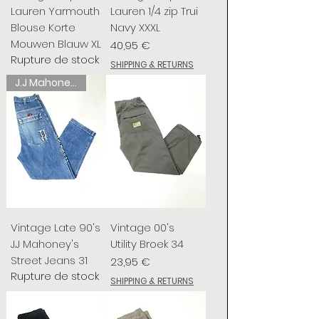
Lauren Yarmouth
Lauren 1/4 zip Trui
Blouse Korte
Navy XXXL
Mouwen Blauw XL
Prix
40,95 €
Rupture de stock
SHIPPING & RETURNS
J.J Mahoney's
Vintage Late 90's
Vintage 00's
J.J Mahoney's
Utility Broek 34
Street Jeans 31
Prix
23,95 €
Rupture de stock
SHIPPING & RETURNS