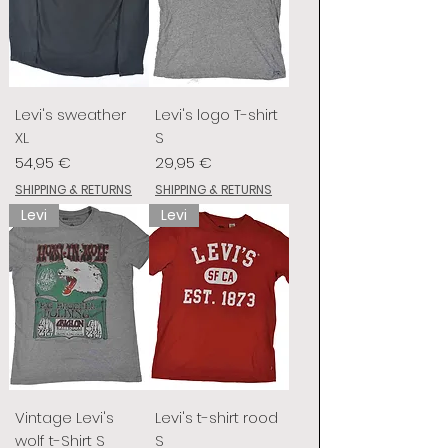
Levi's sweather
Levi's logo T-shirt
XL
S
Prix
Prix
54,95 €
29,95 €
SHIPPING & RETURNS
SHIPPING & RETURNS
Levi
Levi
Vintage Levi's
Levi's t-shirt rood
wolf t-Shirt S
S