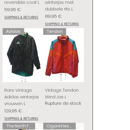
reversible coat L
winterjas met
dubbele rits L
Prix
59,95 €
Prix
89,95 €
SHIPPING & RETURNS
SHIPPING & RETURNS
Adidas
Tendon
Rare Vintage
Vintage Tendon
Adidas winterjas
Wind Jas L
Rupture de stock
vrouwen L
Prix
129,95 €
SHIPPING & RETURNS
The North Face
Cigarettes de chameau