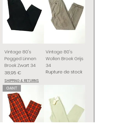
Vintage 80's
Vintage 80's
Pegged Linnen
Wollen Broek Grijs
Broek Zwart 34
34
Rupture de stock
Prix
38,95 €
SHIPPING & RETURNS
GANT