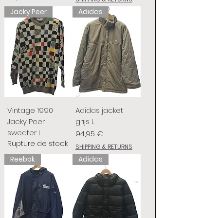
Jacky Peer
Adidas
Vintage 1990
Adidas jacket
Jacky Peer
grijs L
sweater L
Prix
94,95 €
Rupture de stock
SHIPPING & RETURNS
Reebok
Adidas