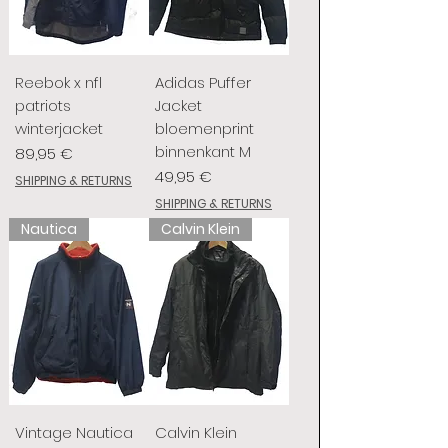
Reebok x nfl
Adidas Puffer
patriots
Jacket
winterjacket
bloemenprint
binnenkant M
Prix
89,95 €
Prix
49,95 €
SHIPPING & RETURNS
SHIPPING & RETURNS
Nautica
Calvin Klein
Vintage Nautica
Calvin Klein