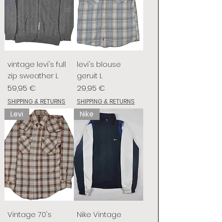
vintage levi's full
levi's blouse
zip sweather L
geruit L
Prix
Prix
59,95 €
29,95 €
SHIPPING & RETURNS
SHIPPING & RETURNS
Levi
Nike
Vintage 70's
Nike Vintage