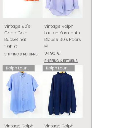
Vintage 90's
Vintage Ralph
Coca Cola
Lauren Yarmouth
Bucket hat
Blouse 90's Paars
M
Prix
11,95 €
Prix
34,95 €
SHIPPING & RETURNS
SHIPPING & RETURNS
Ralph Lauren
Ralph Lauren
Vintage Ralph
Vintage Ralph