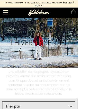
*LIVRAISON GRATUITE
NL POUR TOUTES COMMANDES SUPÉRIEURES À
49,95 €*
L'HIVER
ESSENTIEL
Une sélection de nos propres joyaux d'hiver
préférés, vendus à la main par nos soins pour
vous. Unique, doux et surtout extrêmement
confortable. Restez au chaud et confortable
dans notre plus belle collection de laines, pulls,
tricots, sweats et bien plus encore.