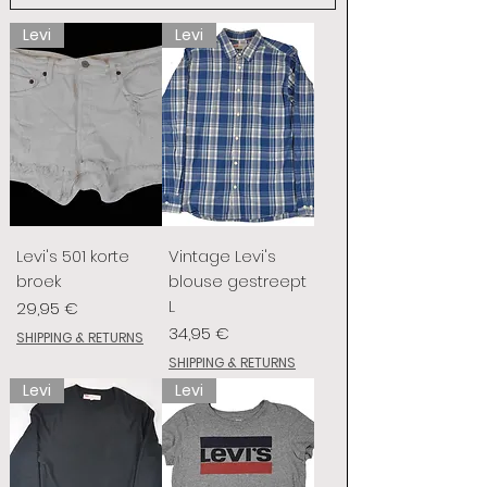
Levi
Levi
Levi's 501 korte
Vintage Levi's
broek
blouse gestreept
L
Prix
29,95 €
Prix
34,95 €
SHIPPING & RETURNS
SHIPPING & RETURNS
Levi
Levi