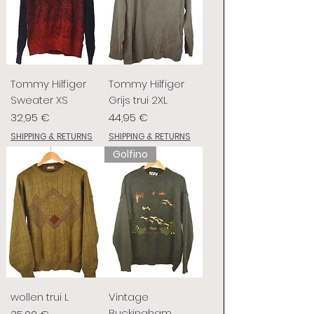
Tommy Hilfiger
Tommy Hilfiger
Sweater XS
Grijs trui 2XL
Prix
Prix
32,95 €
44,95 €
SHIPPING & RETURNS
SHIPPING & RETURNS
Golfino
wollen trui L
Vintage
Buckingham
Prix