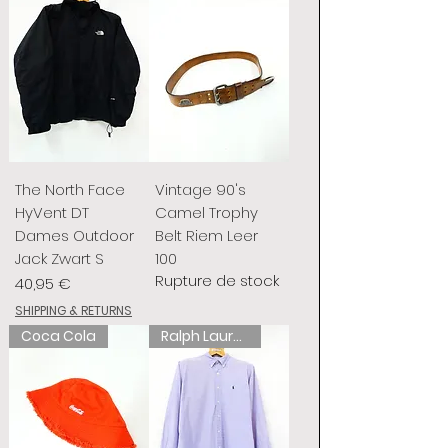
The North Face
Vintage 90's
HyVent DT
Camel Trophy
Dames Outdoor
Belt Riem Leer
Jack Zwart S
100
Rupture de stock
Prix
40,95 €
SHIPPING & RETURNS
Coca Cola
Ralph Lauren