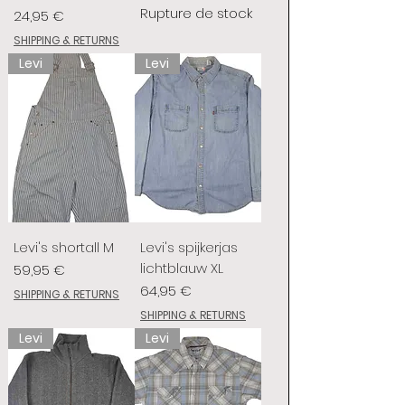
Rupture de stock
Prix
24,95 €
SHIPPING & RETURNS
Levi
Levi
Levi's shortall M
Levi's spijkerjas
lichtblauw XL
Prix
59,95 €
Prix
64,95 €
SHIPPING & RETURNS
SHIPPING & RETURNS
Levi
Levi