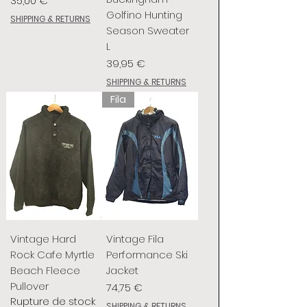
35,00 €
Golfino Hunting
SHIPPING & RETURNS
Season Sweater
L
Prix
39,95 €
SHIPPING & RETURNS
Fila
Vintage Hard
Vintage Fila
Rock Cafe Myrtle
Performance Ski
Beach Fleece
Jacket
Pullover
Prix
74,75 €
Rupture de stock
SHIPPING & RETURNS